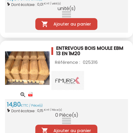
0,01
Dont écotaxe :
€ HT / unité(s)
unité(s)
Ajouter au panier
ENTREVOUS BOIS MOULE EBM
13 EN 1M20
Référence :
025316
14
,
80
€
TTC / Pièce(s)
0,15
Dont écotaxe :
€ HT / Pièce(s)
0
Pièce(s)
Ajouter au panier