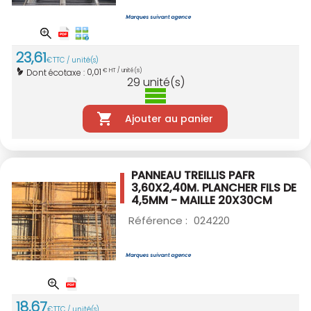
23
,
61
€
TTC / unité(s)
0,01
Dont écotaxe :
€ HT / unité(s)
29
unité(s)
Ajouter au panier
PANNEAU TREILLIS PAFR
3,60X2,40M.
PLANCHER FILS DE
4,5MM - MAILLE 20X30CM
Référence :
024220
18
,
67
€
TTC / unité(s)