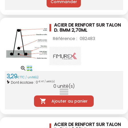
Commander
ACIER DE RENFORT SUR TALON
D. 8MM 2,70ML
Référence :
082483
3
,
29
€
TTC / unité(s)
0
Dont écotaxe :
€ HT / unité(s)
0
unité(s)
Ajouter au panier
ACIER DE RENFORT SUR TALON