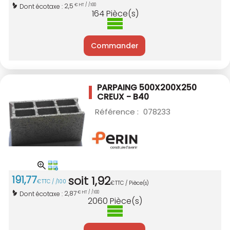
2,5
Dont écotaxe :
€ HT / /100
164
Pièce(s)
Commander
PARPAING 500X200X250
CREUX - B40
Référence :
078233
191
,
77
soit
1
,
92
€
TTC / /100
€
TTC / Pièce(s)
2,87
Dont écotaxe :
€ HT / /100
2060
Pièce(s)