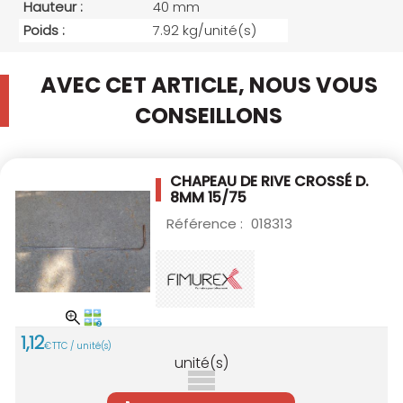
Hauteur :
40 mm
Poids :
7.92 kg/unité(s)
AVEC CET ARTICLE, NOUS VOUS
CONSEILLONS
CHAPEAU DE RIVE CROSSÉ D.
8MM 15/75
Référence :
018313
1
,
12
€
TTC / unité(s)
unité(s)