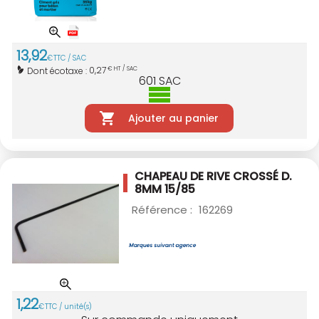
13
,
92
€
TTC / SAC
0,27
Dont écotaxe :
€ HT / SAC
601
SAC
Ajouter au panier
CHAPEAU DE RIVE CROSSÉ D.
8MM 15/85
Référence :
162269
1
,
22
€
TTC / unité(s)