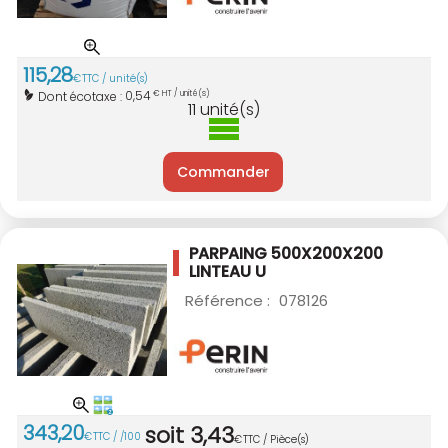
115
,
28
€
TTC / unité(s)
0,54
Dont écotaxe :
€ HT / unité(s)
11
unité(s)
Commander
PARPAING 500X200X200
LINTEAU U
Référence :
078126
343
,
20
soit
3
,
43
€
TTC / /100
€
TTC / Pièce(s)