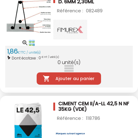
D. 6MM 2,30ML
Référence :
082489
1
,
86
€
TTC / unité(s)
0
Dont écotaxe :
€ HT / unité(s)
0
unité(s)
Ajouter au panier
CIMENT CEM II/A-LL 42,5 N NF
35KG (VDE)
Référence :
118786