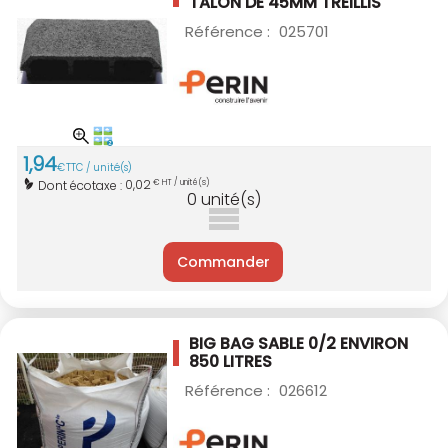
TALON DE 45MM
TREILLIS
Référence :
025701
1
,
94
€
TTC / unité(s)
0,02
Dont écotaxe :
€ HT / unité(s)
0
unité(s)
Commander
BIG BAG SABLE 0/2 ENVIRON
850 LITRES
Référence :
026612