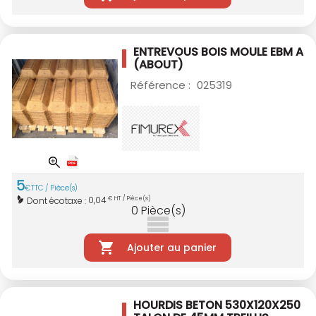
ENTREVOUS BOIS MOULE EBM A
(ABOUT)
Référence :
025319
5
€
TTC / Pièce(s)
0,04
Dont écotaxe :
€ HT / Pièce(s)
0
Pièce(s)
Ajouter au panier
HOURDIS BETON 530X120X250