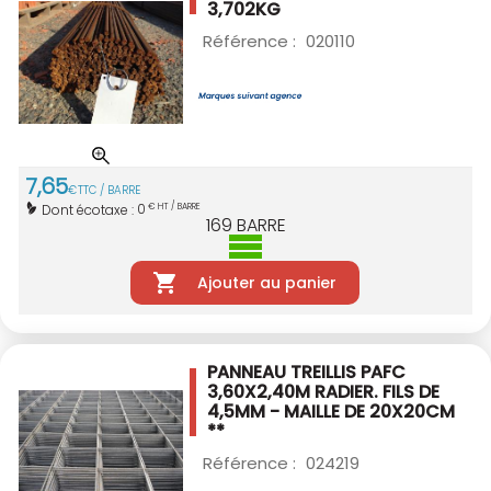
3,702KG
Référence :
020110
7
,
65
€
TTC / BARRE
0
Dont écotaxe :
€ HT / BARRE
169
BARRE
Ajouter au panier
PANNEAU TREILLIS PAFC
3,60X2,40M RADIER.
FILS DE
4,5MM - MAILLE DE 20X20CM
**
Référence :
024219