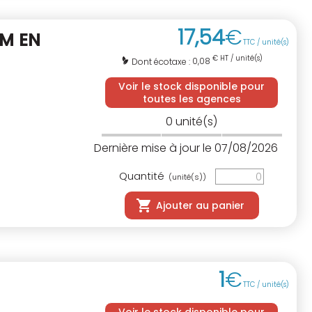
17
,
54
€
0M
EN
TTC / unité(s)
€ HT / unité(s)
0,08
Dont écotaxe :
Voir le stock disponible pour
toutes les agences
0
unité(s)
Dernière mise à jour le 07/08/2026
Quantité
(unité(s))
Ajouter au panier
1
€
TTC / unité(s)