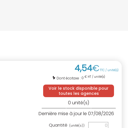
4
,
54
€
TTC / unité(s)
€ HT / unité(s)
0
Dont écotaxe :
Voir le stock disponible pour
toutes les agences
0
unité(s)
Dernière mise à jour le 07/08/2026
Quantité
(unité(s))