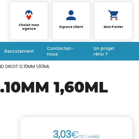
Choisir mon
Espace client
Mon Panier
agence
Contactez-
Un projet
Recrutement
nous
réno ?
D DROIT D.10MM 1,60ML
.10MM 1,60ML
3
,
03
€
TTC / unité(s)