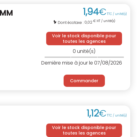
1
,
94
€
0MM
TTC / unité(s)
€ HT / unité(s)
0,02
Dont écotaxe :
Voir le stock disponible pour
toutes les agences
0
unité(s)
Dernière mise à jour le 07/08/2026
Commander
1
,
12
€
TTC / unité(s)
Voir le stock disponible pour
toutes les agences