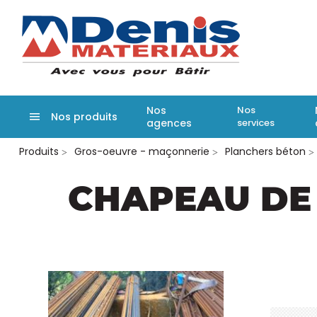
Denis matér
Nos
Nos
Nos produits
agences
services
Aller
Produits
Gros-oeuvre - maçonnerie
Planchers béton
au
contenu
principal
CHAPEAU DE 