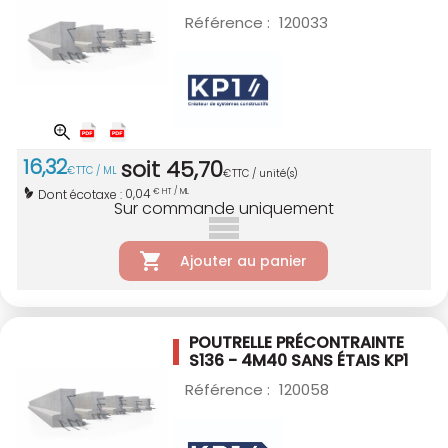
Référence :
120033
16
,
32
soit
45
,
70
€
TTC / ML
€
TTC / unité(s)
0,04
Dont écotaxe :
€ HT / ML
Sur commande uniquement
Ajouter au panier
POUTRELLE PRÉCONTRAINTE
S136 - 4M40
SANS ÉTAIS KP1
Référence :
120058