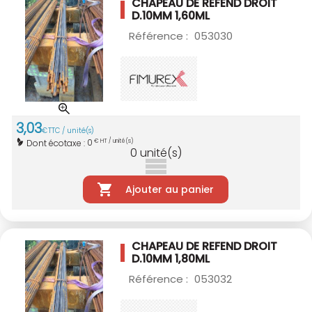
CHAPEAU DE REFEND DROIT
D.10MM 1,60ML
Référence :
053030
3
,
03
€
TTC / unité(s)
0
Dont écotaxe :
€ HT / unité(s)
0
unité(s)
Ajouter au panier
CHAPEAU DE REFEND DROIT
D.10MM 1,80ML
Référence :
053032