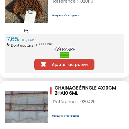
Référence :
020110
7
,
65
€
TTC / BARRE
0
Dont écotaxe :
€ HT / BARRE
169
BARRE
Ajouter au panier
CHAINAGE ÉPINGLE 4X10CM
2HA10 6ML
Référence :
020420