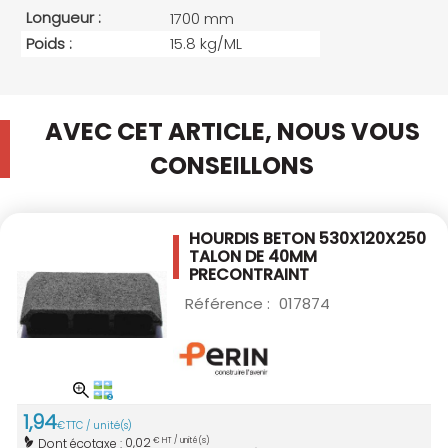
Longueur :
1700 mm
Poids :
15.8 kg/ML
AVEC CET ARTICLE, NOUS VOUS
CONSEILLONS
HOURDIS BETON 530X120X250
TALON DE 40MM
PRECONTRAINT
Référence :
017874
1
,
94
€
TTC / unité(s)
0,02
Dont écotaxe :
€ HT / unité(s)