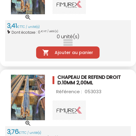
3
,
41
€
TTC / unité(s)
0
Dont écotaxe :
€ HT / unité(s)
0
unité(s)
Ajouter au panier
CHAPEAU DE REFEND DROIT
D.10MM 2,00ML
Référence :
053033
3
,
76
€
TTC / unité(s)