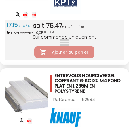
17
,
15
soit
75
,
47
€
TTC / ML
€
TTC / unité(s)
0,05
Dont écotaxe :
€ HT / ML
Sur commande uniquement
Ajouter au panier
ENTREVOUS HOURDIVERSEL
COFFRANT G SC120
M4 FOND
PLAT EN 1,235M EN
POLYSTYRENE
Référence :
152684