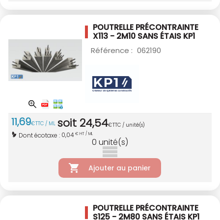
POUTRELLE PRÉCONTRAINTE
X113 - 2M10
SANS ÉTAIS KP1
Référence :
062190
11
,
69
soit
24
,
54
€
TTC / ML
€
TTC / unité(s)
0,04
Dont écotaxe :
€ HT / ML
0
unité(s)
Ajouter au panier
POUTRELLE PRÉCONTRAINTE
S125 - 2M80
SANS ÉTAIS KP1