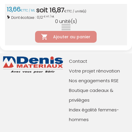
13
,
66
soit
16
,
87
€
TTC / ML
€
TTC / unité(s)
0,12
Dont écotaxe :
€ HT / ML
0
unité(s)
Ajouter au panier
Contact
Votre projet rénovation
Nos engagements RSE
Boutique cadeaux &
privilèges
Index égalité femmes-
hommes