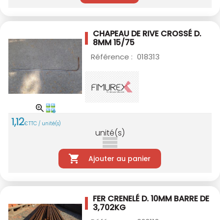
CHAPEAU DE RIVE CROSSÉ D.
8MM 15/75
Référence :
018313
1
,
12
€
TTC / unité(s)
unité(s)
Ajouter au panier
FER CRENELÉ D. 10MM BARRE DE
3,702KG