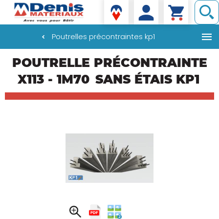
Denis matériaux
Poutrelles précontraintes kp1
Aller
POUTRELLE PRÉCONTRAINTE
au
contenu
X113 - 1M70
SANS ÉTAIS KP1
principal