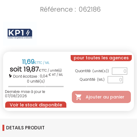
Référence :
062186
pour toutes les agences
11
,
69
€
TTC / ML
soit
19
,
87
€
TTC / unité(s)
Quantité
(unité(s))
€ HT / ML
0,04
Dont écotaxe :
Quantité
(ML)
0
unité(s)
Dernière mise à jour le
07/08/2026
Ajouter au panier
Voir le stock disponible
DETAILS PRODUIT