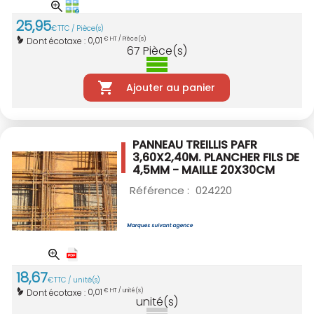
25
,
95
€
TTC / Pièce(s)
0,01
Dont écotaxe :
€ HT / Pièce(s)
67
Pièce(s)
Ajouter au panier
PANNEAU TREILLIS PAFR
3,60X2,40M.
PLANCHER FILS DE
4,5MM - MAILLE 20X30CM
Référence :
024220
18
,
67
€
TTC / unité(s)
0,01
Dont écotaxe :
€ HT / unité(s)
unité(s)