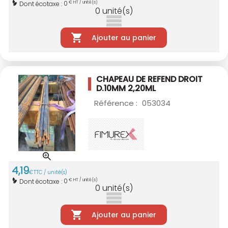
0
Dont écotaxe :
€ HT / unité(s)
0
unité(s)
Ajouter au panier
CHAPEAU DE REFEND DROIT
D.10MM 2,20ML
Référence :
053034
4
,
19
€
TTC / unité(s)
0
Dont écotaxe :
€ HT / unité(s)
0
unité(s)
Ajouter au panier