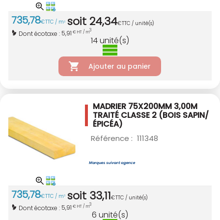
735
,
78
soit
24
,
34
€
TTC / m
3
€
TTC / unité(s)
3
5,91
Dont écotaxe :
€ HT / m
14
unité(s)
Ajouter au panier
MADRIER 75X200MM 3,00M
TRAITÉ CLASSE 2
(BOIS SAPIN/
ÉPICÉA)
Référence :
111348
735
,
78
soit
33
,
11
€
TTC / m
3
€
TTC / unité(s)
3
5,91
Dont écotaxe :
€ HT / m
6
unité(s)