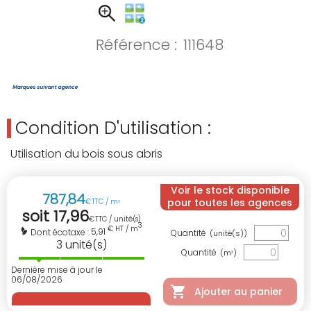
Référence :
111648
Condition D'utilisation :
Utilisation du bois sous abris
Voir le stock disponible
787
,
84
pour toutes les agences
€
TTC / m
3
soit
17
,
96
€
TTC / unité(s)
3
€ HT / m
5,91
Dont écotaxe :
Quantité
(unité(s))
3
unité(s)
Quantité
(m
)
3
Dernière mise à jour le
06/08/2026
Ajouter au panier