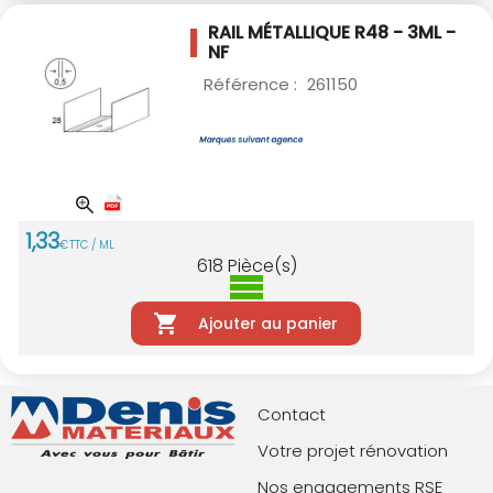
RAIL MÉTALLIQUE R48 - 3ML -
NF
Référence :
261150
1
,
33
€
TTC / ML
618
Pièce(s)
Ajouter au panier
Contact
Votre projet rénovation
Nos engagements RSE