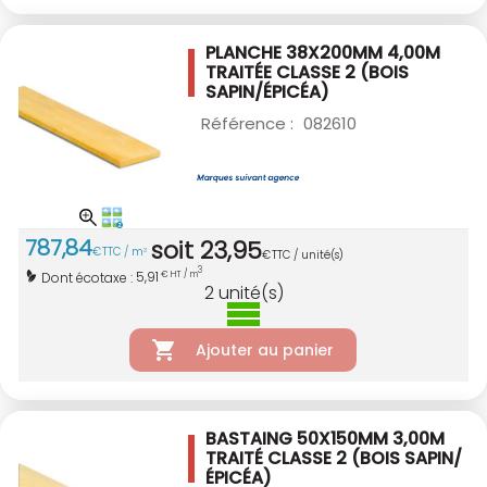
PLANCHE 38X200MM 4,00M
TRAITÉE CLASSE 2
(BOIS
SAPIN/ÉPICÉA)
Référence :
082610
787
,
84
soit
23
,
95
€
TTC / m
3
€
TTC / unité(s)
3
5,91
Dont écotaxe :
€ HT / m
2
unité(s)
Ajouter au panier
BASTAING 50X150MM 3,00M
TRAITÉ CLASSE 2
(BOIS SAPIN/
ÉPICÉA)