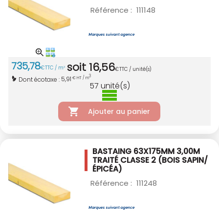
Référence :
111148
735
,
78
soit
16
,
56
€
TTC / m
3
€
TTC / unité(s)
3
5,91
Dont écotaxe :
€ HT / m
57
unité(s)
Ajouter au panier
BASTAING 63X175MM 3,00M
TRAITÉ CLASSE 2
(BOIS SAPIN/
ÉPICÉA)
Référence :
111248