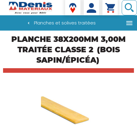
Denis matériaux
Planches et solives traitées
Aller
PLANCHE 38X200MM 3,00M
au
contenu
TRAITÉE CLASSE 2
(BOIS
principal
SAPIN/ÉPICÉA)