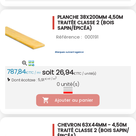
PLANCHE 38X200MM 4,50M
TRAITÉE CLASSE 2
(BOIS
SAPIN/ÉPICÉA)
Référence :
000191
787
,
84
soit
26
,
94
€
TTC / m
3
€
TTC / unité(s)
3
5,91
Dont écotaxe :
€ HT / m
0
unité(s)
Ajouter au panier
CHEVRON 63X44MM - 4,50M
TRAITÉ CLASSE 2
(BOIS SAPIN/
ÉPICÉA)