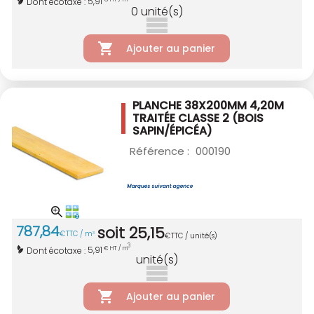
5,91
Dont écotaxe :
0
unité(s)
Ajouter au panier
PLANCHE 38X200MM 4,20M
TRAITÉE CLASSE 2
(BOIS
SAPIN/ÉPICÉA)
Référence :
000190
787
,
84
soit
25
,
15
€
TTC / m
3
€
TTC / unité(s)
3
5,91
Dont écotaxe :
€ HT / m
unité(s)
Ajouter au panier