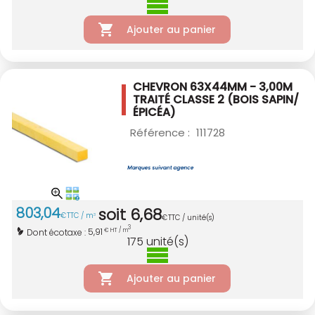
Ajouter au panier
CHEVRON 63X44MM - 3,00M
TRAITÉ CLASSE 2
(BOIS SAPIN/
ÉPICÉA)
Référence :
111728
803
,
04
soit
6
,
68
€
TTC / m
3
€
TTC / unité(s)
3
5,91
Dont écotaxe :
€ HT / m
175
unité(s)
Ajouter au panier