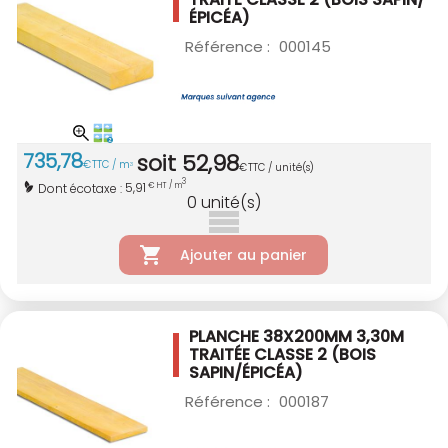
ÉPICÉA)
Référence :
000145
735
,
78
soit
52
,
98
€
TTC / m
3
€
TTC / unité(s)
3
5,91
Dont écotaxe :
€ HT / m
0
unité(s)
Ajouter au panier
PLANCHE 38X200MM 3,30M
TRAITÉE CLASSE 2
(BOIS
SAPIN/ÉPICÉA)
Référence :
000187