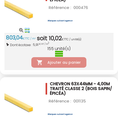
Référence :
000476
803
,
04
soit
10
,
02
€
TTC / m
3
€
TTC / unité(s)
3
5,91
Dont écotaxe :
€ HT / m
155
unité(s)
Ajouter au panier
CHEVRON 63X44MM - 4,00M
TRAITÉ CLASSE 2
(BOIS SAPIN/
ÉPICÉA)
Référence :
001135