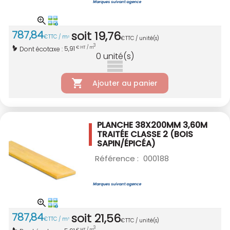
787
,
84
soit
19
,
76
€
TTC / m
3
€
TTC / unité(s)
3
5,91
Dont écotaxe :
€ HT / m
0
unité(s)
Ajouter au panier
PLANCHE 38X200MM 3,60M
TRAITÉE CLASSE 2
(BOIS
SAPIN/ÉPICÉA)
Référence :
000188
787
,
84
soit
21
,
56
€
TTC / m
3
€
TTC / unité(s)
3
€ HT / m