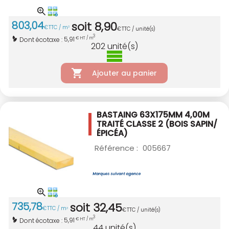
803
,
04
soit
8
,
90
€
TTC / m
3
€
TTC / unité(s)
3
5,91
Dont écotaxe :
€ HT / m
202
unité(s)
Ajouter au panier
BASTAING 63X175MM 4,00M
TRAITÉ CLASSE 2
(BOIS SAPIN/
ÉPICÉA)
Référence :
005667
735
,
78
soit
32
,
45
€
TTC / m
3
€
TTC / unité(s)
3
5,91
Dont écotaxe :
€ HT / m
44
unité(s)