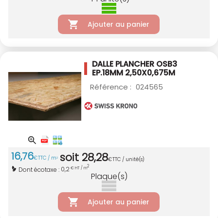
Ajouter au panier
DALLE PLANCHER OSB3
EP.18MM 2,50X0,675M
Référence :
024565
16
,
76
soit
28
,
28
€
TTC / m
2
€
TTC / unité(s)
2
0,2
Dont écotaxe :
€ HT / m
Plaque(s)
Ajouter au panier