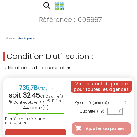
Référence :
005667
Condition D'utilisation :
Utilisation du bois sous abris
Voir le stock disponible
735
,
78
pour toutes les agences
€
TTC / m
3
soit
32
,
45
€
TTC / unité(s)
3
€ HT / m
5,91
Dont écotaxe :
Quantité
(unité(s))
44
unité(s)
Quantité
(m
)
3
Dernière mise à jour le
06/08/2026
Ajouter au panier