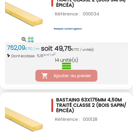
ÉPICÉA)
Référence :
000034
752
,
09
soit
49
,
75
€
TTC / m
3
€
TTC / unité(s)
3
5,91
Dont écotaxe :
€ HT / m
14
unité(s)
Ajouter au panier
BASTAING 63X175MM 4,50M
TRAITÉ CLASSE 2
(BOIS SAPIN/
ÉPICÉA)
Référence :
000128