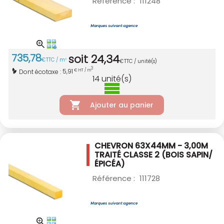
Référence :
111248
735
,
78
soit
24
,
34
€
TTC / m
3
€
TTC / unité(s)
3
5,91
Dont écotaxe :
€ HT / m
14
unité(s)
Ajouter au panier
CHEVRON 63X44MM - 3,00M
TRAITÉ CLASSE 2
(BOIS SAPIN/
ÉPICÉA)
Référence :
111728