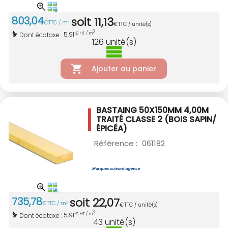
803
,
04
soit
11
,
13
€
TTC / m
3
€
TTC / unité(s)
3
5,91
Dont écotaxe :
€ HT / m
126
unité(s)
Ajouter au panier
BASTAING 50X150MM 4,00M
TRAITÉ CLASSE 2
(BOIS SAPIN/
ÉPICÉA)
Référence :
061182
735
,
78
soit
22
,
07
€
TTC / m
3
€
TTC / unité(s)
3
5,91
Dont écotaxe :
€ HT / m
43
unité(s)