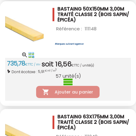
BASTAING 50X150MM 3,00M
TRAITÉ CLASSE 2
(BOIS SAPIN/
ÉPICÉA)
Référence :
111148
735
,
78
soit
16
,
56
€
TTC / m
3
€
TTC / unité(s)
3
5,91
Dont écotaxe :
€ HT / m
57
unité(s)
Ajouter au panier
BASTAING 63X175MM 3,00M
TRAITÉ CLASSE 2
(BOIS SAPIN/
ÉPICÉA)