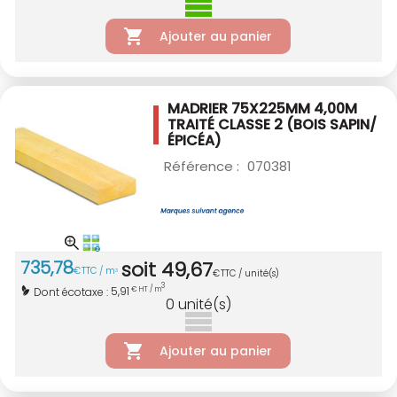
Ajouter au panier
MADRIER 75X225MM 4,00M
TRAITÉ CLASSE 2
(BOIS SAPIN/
ÉPICÉA)
Référence :
070381
735
,
78
soit
49
,
67
€
TTC / m
3
€
TTC / unité(s)
3
5,91
Dont écotaxe :
€ HT / m
0
unité(s)
Ajouter au panier