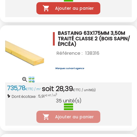
Ajouter au panier
BASTAING 63X175MM 3,50M
TRAITÉ CLASSE 2
(BOIS SAPIN/
ÉPICÉA)
Référence :
138316
735
,
78
soit
28
,
39
€
TTC / m
3
€
TTC / unité(s)
3
5,91
Dont écotaxe :
€ HT / m
35
unité(s)
Ajouter au panier