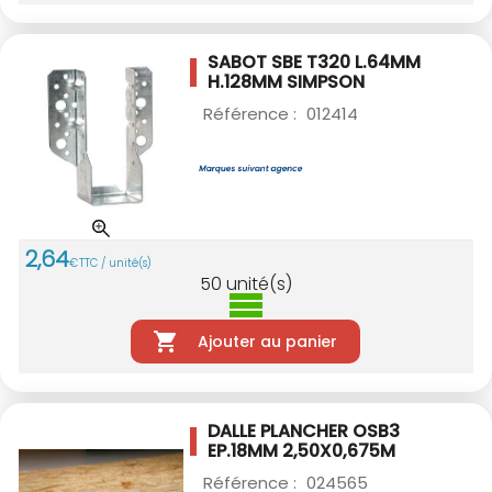
SABOT SBE T320 L.64MM
H.128MM SIMPSON
Référence :
012414
2
,
64
€
TTC / unité(s)
50
unité(s)
Ajouter au panier
DALLE PLANCHER OSB3
EP.18MM 2,50X0,675M
Référence :
024565