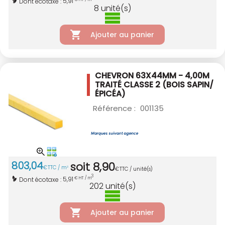
5,91
Dont écotaxe :
8
unité(s)
Ajouter au panier
CHEVRON 63X44MM - 4,00M
TRAITÉ CLASSE 2
(BOIS SAPIN/
ÉPICÉA)
Référence :
001135
803
,
04
soit
8
,
90
€
TTC / m
3
€
TTC / unité(s)
3
5,91
Dont écotaxe :
€ HT / m
202
unité(s)
Ajouter au panier