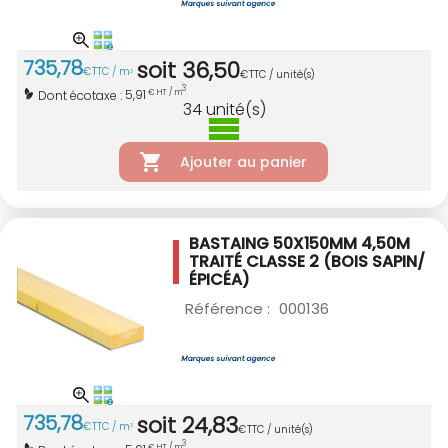
735
,
78
soit
36
,
50
€
TTC / m
3
€
TTC / unité(s)
3
5,91
Dont écotaxe :
€ HT / m
34
unité(s)
Ajouter au panier
BASTAING 50X150MM 4,50M
TRAITÉ CLASSE 2
(BOIS SAPIN/
ÉPICÉA)
Référence :
000136
735
,
78
soit
24
,
83
€
TTC / m
3
€
TTC / unité(s)
3
€ HT / m