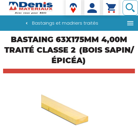
Denis matériaux
Bastaings et madriers traités
Aller
BASTAING 63X175MM 4,00M
au
contenu
TRAITÉ CLASSE 2
(BOIS SAPIN/
principal
ÉPICÉA)