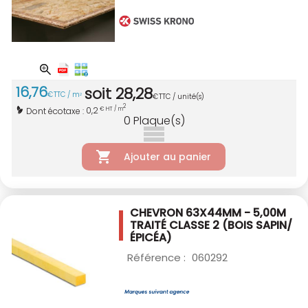
16
,
76
soit
28
,
28
€
TTC / m
2
€
TTC / unité(s)
2
0,2
Dont écotaxe :
€ HT / m
0
Plaque(s)
Ajouter au panier
CHEVRON 63X44MM - 5,00M
TRAITÉ CLASSE 2
(BOIS SAPIN/
ÉPICÉA)
Référence :
060292