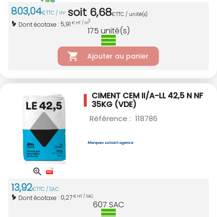
803
,
04
soit
6
,
68
€
TTC / m
3
€
TTC / unité(s)
3
5,91
Dont écotaxe :
€ HT / m
175
unité(s)
Ajouter au panier
CIMENT CEM II/A-LL 42,5 N NF
35KG (VDE)
Référence :
118786
13
,
92
€
TTC / SAC
0,27
Dont écotaxe :
€ HT / SAC
607
SAC