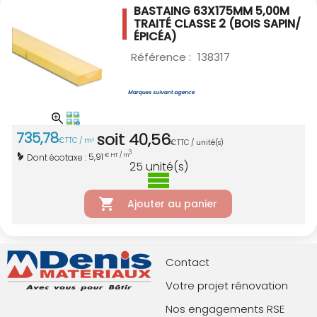
BASTAING 63X175MM 5,00M
TRAITÉ CLASSE 2
(BOIS SAPIN/
ÉPICÉA)
Référence :
138317
735
,
78
soit
40
,
56
€
TTC / m
3
€
TTC / unité(s)
3
5,91
Dont écotaxe :
€ HT / m
25
unité(s)
Ajouter au panier
Contact
Votre projet rénovation
Nos engagements RSE