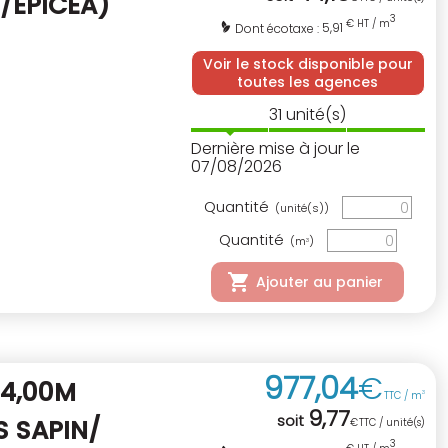
N/ÉPICÉA)
3
€ HT / m
5,91
Dont écotaxe :
Voir le stock disponible pour
toutes les agences
31
unité(s)
Dernière mise à jour le
07/08/2026
Quantité
(unité(s))
Quantité
(m
)
3
Ajouter au panier
977
,
04
€
 4,00M
TTC / m
3
9
,
77
soit
S SAPIN/
€
TTC / unité(s)
3