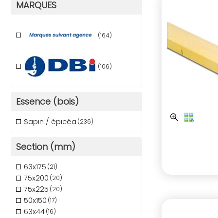
MARQUES
(164)
(106)
Essence (bois)
Sapin / épicéa
(236)
Section (mm)
63x175
(21)
75x200
(20)
75x225
(20)
50x150
(17)
63x44
(16)