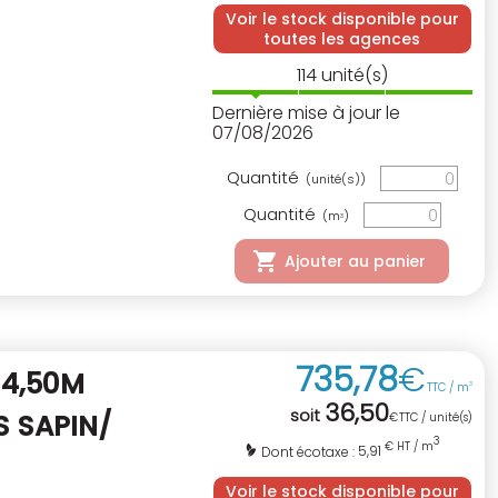
Voir le stock disponible pour
toutes les agences
114
unité(s)
Dernière mise à jour le
07/08/2026
Quantité
(unité(s))
Quantité
(m
)
3
Ajouter au panier
735
,
78
€
 4,50M
TTC / m
3
36
,
50
soit
S SAPIN/
€
TTC / unité(s)
3
€ HT / m
5,91
Dont écotaxe :
Voir le stock disponible pour