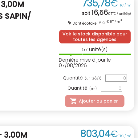
735
,
78
€
 3,00M
TTC / m
3
16
,
56
soit
S SAPIN/
€
TTC / unité(s)
3
€ HT / m
5,91
Dont écotaxe :
Voir le stock disponible pour
toutes les agences
57
unité(s)
Dernière mise à jour le
07/08/2026
Quantité
(unité(s))
Quantité
(m
)
3
Ajouter au panier
803
,
04
€
 3,00M
TTC / m
3