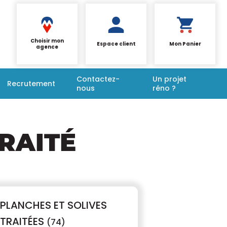
Choisir mon
Espace client
Mon Panier
agence
Contactez-
Un projet
Recrutement
nous
réno ?
RAITÉ
PLANCHES ET SOLIVES
TRAITÉES
(74)