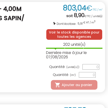
803
,
04
€
 4,00M
TTC / m
3
8
,
90
soit
S SAPIN/
€
TTC / unité(s)
3
€ HT / m
5,91
Dont écotaxe :
Voir le stock disponible pour
toutes les agences
202
unité(s)
Dernière mise à jour le
07/08/2026
Quantité
(unité(s))
Quantité
(m
)
3
Ajouter au panier