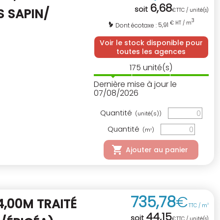
6
,
68
soit
S SAPIN/
€
TTC / unité(s)
3
€ HT / m
5,91
Dont écotaxe :
Voir le stock disponible pour
toutes les agences
175
unité(s)
Dernière mise à jour le
07/08/2026
Quantité
(unité(s))
Quantité
(m
)
3
Ajouter au panier
735
,
78
€
,00M TRAITÉ
TTC / m
3
44
,
15
soit
€
TTC / unité(s)