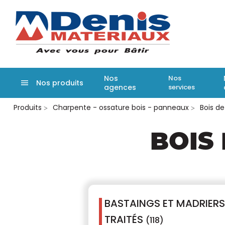
Denis matér
Nos
Nos
Nos produits
agences
services
Aller
Produits
Charpente - ossature bois - panneaux
Bois de
au
contenu
principal
BOIS
BASTAINGS ET MADRIERS
TRAITÉS
(118)