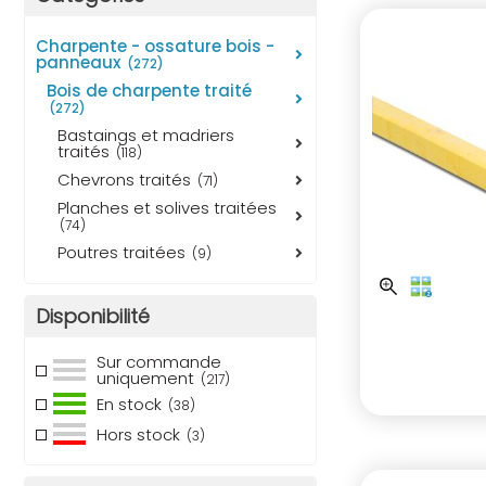
charpente - ossature bois -
panneaux
(272)
bois de charpente traité
(272)
bastaings et madriers
traités
(118)
chevrons traités
(71)
planches et solives traitées
(74)
poutres traitées
(9)
Disponibilité
Sur commande
uniquement
(217)
En stock
(38)
Hors stock
(3)