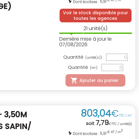
€ HT / m
5,91
Dont écotaxe :
GE)
Voir le stock disponible pour
toutes les agences
21
unité(s)
Dernière mise à jour le
07/08/2026
Quantité
(unité(s))
Quantité
(m
)
3
Ajouter au panier
803
,
04
€
 3,50M
TTC / m
3
7
,
79
soit
S SAPIN/
€
TTC / unité(s)
3
€ HT / m
5,91
Dont écotaxe :