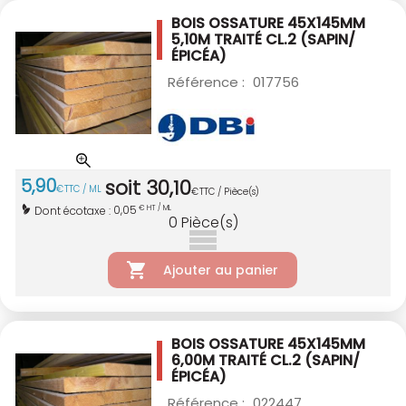
BOIS OSSATURE 45X145MM
5,10M TRAITÉ CL.2
(SAPIN/
ÉPICÉA)
Référence :
017756
5
,
90
soit
30
,
10
€
TTC / ML
€
TTC / Pièce(s)
0,05
Dont écotaxe :
€ HT / ML
0
Pièce(s)
Ajouter au panier
BOIS OSSATURE 45X145MM
6,00M TRAITÉ CL.2
(SAPIN/
ÉPICÉA)
Référence :
022447