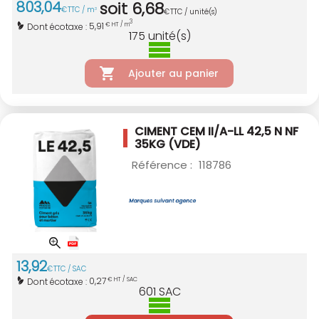
803
,
04
soit
6
,
68
€
TTC / m
3
€
TTC / unité(s)
3
5,91
Dont écotaxe :
€ HT / m
175
unité(s)
Ajouter au panier
CIMENT CEM II/A-LL 42,5 N NF
35KG (VDE)
Référence :
118786
13
,
92
€
TTC / SAC
0,27
Dont écotaxe :
€ HT / SAC
601
SAC