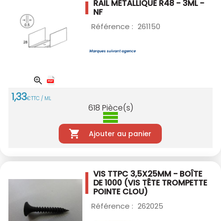
RAIL MÉTALLIQUE R48 - 3ML -
NF
Référence :
261150
1
,
33
€
TTC / ML
618
Pièce(s)
Ajouter au panier
VIS TTPC 3,5X25MM - BOÎTE
DE 1000
(VIS TÊTE TROMPETTE
POINTE CLOU)
Référence :
262025