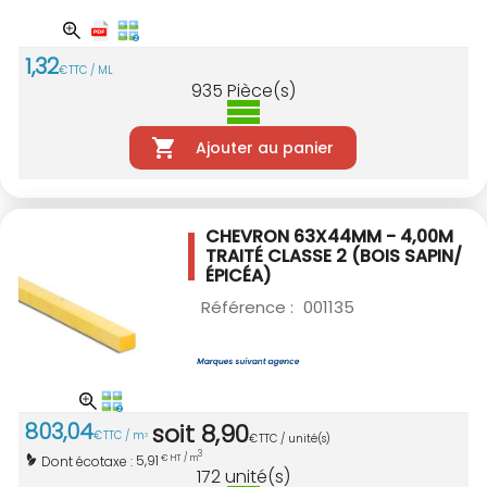
1
,
32
€
TTC / ML
935
Pièce(s)
Ajouter au panier
CHEVRON 63X44MM - 4,00M
TRAITÉ CLASSE 2
(BOIS SAPIN/
ÉPICÉA)
Référence :
001135
803
,
04
soit
8
,
90
€
TTC / m
3
€
TTC / unité(s)
3
5,91
Dont écotaxe :
€ HT / m
172
unité(s)