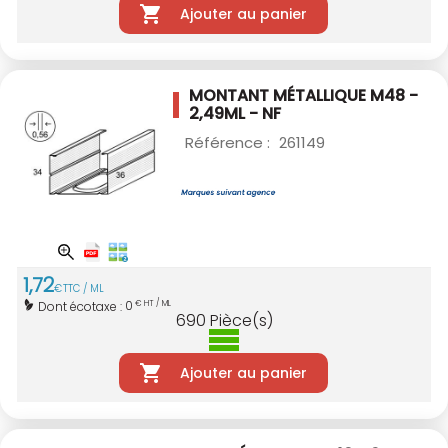
Ajouter au panier
MONTANT MÉTALLIQUE M48 -
2,49ML - NF
Référence :
261149
1
,
72
€
TTC / ML
0
Dont écotaxe :
€ HT / ML
690
Pièce(s)
Ajouter au panier