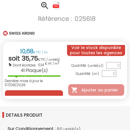
Référence :
025618
Voir le stock disponible
10
,
68
pour toutes les agences
€
TTC / m
2
soit
35
,
75
€
TTC / unité(s)
2
€ HT / m
0,14
Dont écotaxe :
Quantité
(unité(s))
41
Plaque(s)
Quantité
(m
)
2
Dernière mise à jour le
07/08/2026
Ajouter au panier
DETAILS PRODUIT
Sur Conditionnement :
80 unité(s)