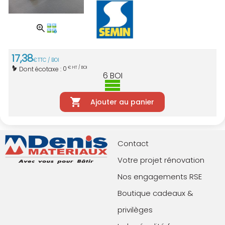
17
,
38
€
TTC / BOI
0
Dont écotaxe :
€ HT / BOI
6
BOI
Ajouter au panier
Contact
Votre projet rénovation
Nos engagements RSE
Boutique cadeaux &
privilèges