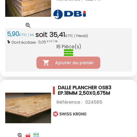
5
,
90
soit
35
,
41
€
TTC / ML
€
TTC / Pièce(s)
0,05
Dont écotaxe :
€ HT / ML
16
Pièce(s)
Ajouter au panier
DALLE PLANCHER OSB3
EP.18MM 2,50X0,675M
Référence :
024565