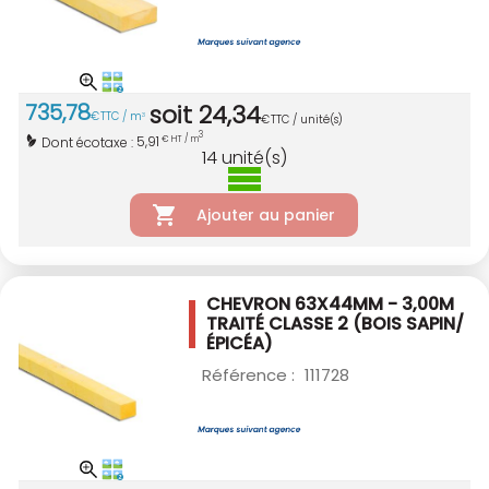
735
,
78
soit
24
,
34
€
TTC / m
3
€
TTC / unité(s)
3
5,91
Dont écotaxe :
€ HT / m
14
unité(s)
Ajouter au panier
CHEVRON 63X44MM - 3,00M
TRAITÉ CLASSE 2
(BOIS SAPIN/
ÉPICÉA)
Référence :
111728