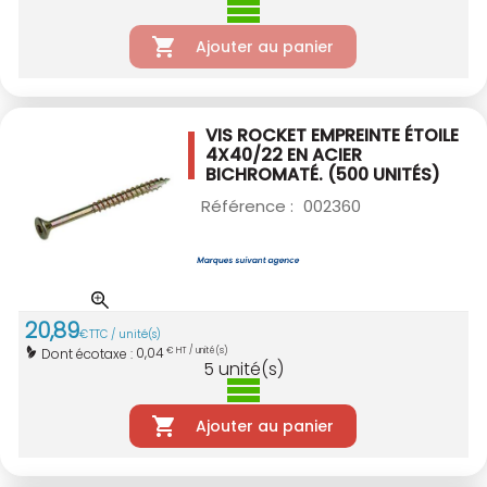
Ajouter au panier
VIS ROCKET EMPREINTE ÉTOILE
4X40/22
EN ACIER
BICHROMATÉ. (500 UNITÉS)
Référence :
002360
20
,
89
€
TTC / unité(s)
0,04
Dont écotaxe :
€ HT / unité(s)
5
unité(s)
Ajouter au panier