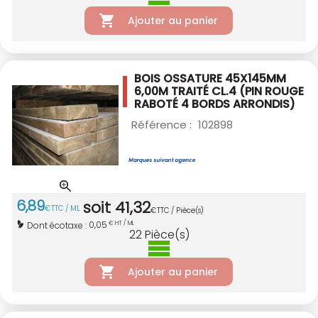
Ajouter au panier
BOIS OSSATURE 45X145MM
6,00M TRAITÉ CL.4
(PIN ROUGE
RABOTÉ 4 BORDS ARRONDIS)
Référence :
102898
6
,
89
soit
41
,
32
€
TTC / ML
€
TTC / Pièce(s)
0,05
Dont écotaxe :
€ HT / ML
22
Pièce(s)
Ajouter au panier