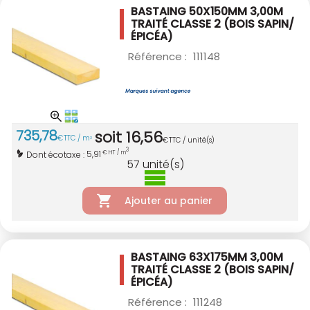
BASTAING 50X150MM 3,00M
TRAITÉ CLASSE 2
(BOIS SAPIN/
ÉPICÉA)
Référence :
111148
735
,
78
soit
16
,
56
€
TTC / m
3
€
TTC / unité(s)
3
5,91
Dont écotaxe :
€ HT / m
57
unité(s)
Ajouter au panier
BASTAING 63X175MM 3,00M
TRAITÉ CLASSE 2
(BOIS SAPIN/
ÉPICÉA)
Référence :
111248