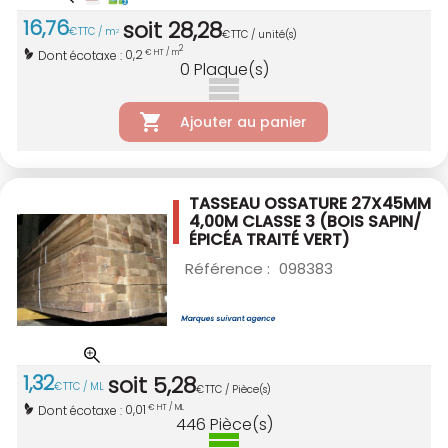
16
,
76
soit
28
,
28
€
TTC / m
2
€
TTC / unité(s)
2
0,2
Dont écotaxe :
€ HT / m
0
Plaque(s)
Ajouter au panier
TASSEAU OSSATURE 27X45MM
4,00M CLASSE 3
(BOIS SAPIN/
ÉPICÉA TRAITÉ VERT)
Référence :
098383
1
,
32
soit
5
,
28
€
TTC / ML
€
TTC / Pièce(s)
0,01
Dont écotaxe :
€ HT / ML
446
Pièce(s)