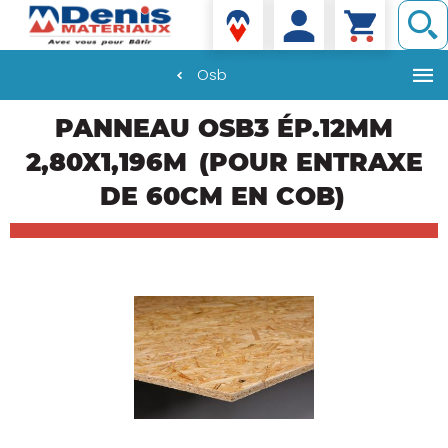
Denis matériaux
Osb
Aller
PANNEAU OSB3 ÉP.12MM
au
contenu
2,80X1,196M
(POUR ENTRAXE
principal
DE 60CM EN COB)