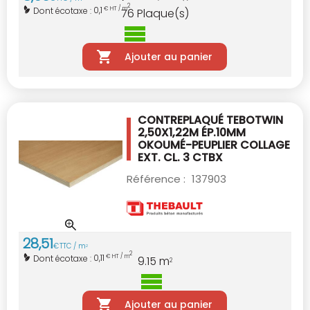
2
0,1
Dont écotaxe :
€ HT / m
76
Plaque(s)
Ajouter au panier
CONTREPLAQUÉ TEBOTWIN
2,50X1,22M ÉP.10MM
OKOUMÉ-PEUPLIER COLLAGE
EXT. CL. 3 CTBX
Référence :
137903
28
,
51
€
TTC / m
2
2
0,11
Dont écotaxe :
€ HT / m
9.15
m
2
Ajouter au panier