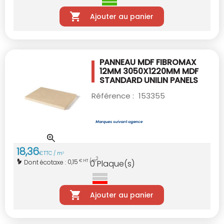
Ajouter au panier
PANNEAU MDF FIBROMAX
12MM 3050X1220MM
MDF
STANDARD UNILIN PANELS
Référence :
153355
18
,
36
€
TTC / m
2
2
0,15
Dont écotaxe :
€ HT / m
0
Plaque(s)
Ajouter au panier