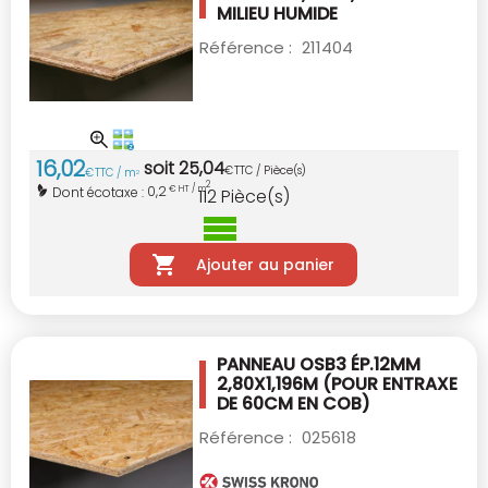
MILIEU HUMIDE
Référence :
211404
16
,
02
soit
25
,
04
€
TTC / Pièce(s)
€
TTC / m
2
2
0,2
Dont écotaxe :
€ HT / m
112
Pièce(s)
Ajouter au panier
PANNEAU OSB3 ÉP.12MM
2,80X1,196M
(POUR ENTRAXE
DE 60CM EN COB)
Référence :
025618