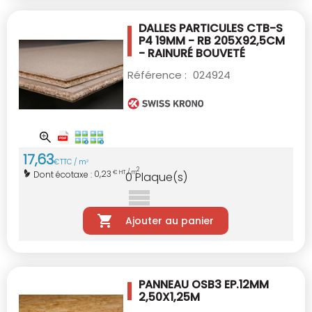
DALLES PARTICULES CTB-S
P4 19MM - RB
205X92,5CM
- RAINURÉ BOUVETÉ
Référence :
024924
17
,
63
€
TTC / m
2
2
0,23
Dont écotaxe :
€ HT / m
0
Plaque(s)
Ajouter au panier
PANNEAU OSB3 EP.12MM
2,50X1,25M