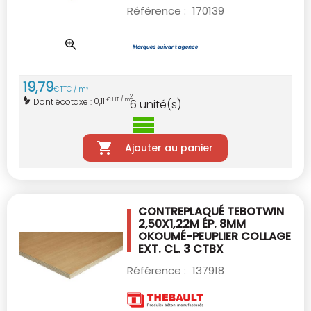
Référence :
170139
19
,
79
€
TTC / m
2
2
0,11
Dont écotaxe :
€ HT / m
6
unité(s)
Ajouter au panier
CONTREPLAQUÉ TEBOTWIN
2,50X1,22M ÉP. 8MM
OKOUMÉ-PEUPLIER COLLAGE
EXT. CL. 3 CTBX
Référence :
137918