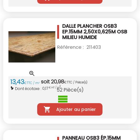
DALLE PLANCHER OSB3
EP.15MM 2,50X0,625M
OSB
MILIEU HUMIDE
Référence :
211403
13
,
43
soit
20
,
98
€
TTC / Pièce(s)
€
TTC / m
2
2
0,17
Dont écotaxe :
€ HT / m
52
Pièce(s)
Ajouter au panier
PANNEAU OSB3 ÉP.15MM