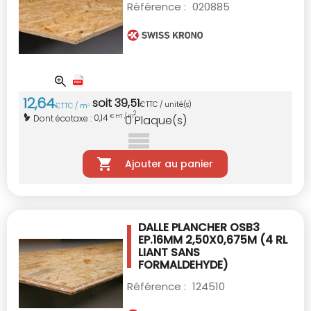
Référence :
020885
12
,
64
soit
39
,
51
€
TTC / unité(s)
€
TTC / m
2
2
0,14
Dont écotaxe :
€ HT / m
0
Plaque(s)
Ajouter au panier
DALLE PLANCHER OSB3
EP.16MM 2,50X0,675M
(4 RL
LIANT SANS
FORMALDEHYDE)
Référence :
124510