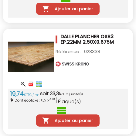
Ajouter au panier
DALLE PLANCHER OSB3
EP.22MM 2,50X0,675M
Référence :
028338
19
,
74
soit
33
,
31
€
TTC / unité(s)
€
TTC / m
2
2
0,25
Dont écotaxe :
€ HT / m
1
Plaque(s)
Ajouter au panier