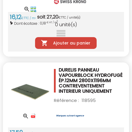
16
,
12
soit
27
,
20
€
TTC / unité(s)
€
TTC / m
2
2
0,18
Dont écotaxe :
€ HT / m
0
unité(s)
Ajouter au panier
DURELIS PANNEAU
VAPOURBLOCK HYDROFUGÉ
ÉP.12MM 2800X1196MM
CONTREVENTEMENT
INTERIEUR UNIQUEMENT
Référence :
118595