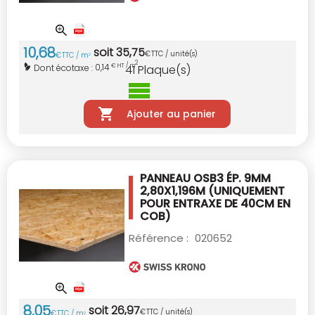
10
,
68
soit
35
,
75
€
TTC / unité(s)
€
TTC / m
2
2
0,14
Dont écotaxe :
€ HT / m
41
Plaque(s)
Ajouter au panier
PANNEAU OSB3 ÉP. 9MM
2,80X1,196M
(UNIQUEMENT
POUR ENTRAXE DE 40CM EN
COB)
Référence :
020652
8
,
05
soit
26
,
97
€
TTC / unité(s)
€
TTC / m
2