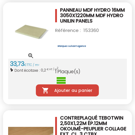
PANNEAU MDF HYDRO 16MM
3050X1220MM
MDF HYDRO
UNILIN PANELS
Référence :
153360
33
,
73
€
TTC / m
2
2
0,2
Dont écotaxe :
€ HT / m
1
Plaque(s)
Ajouter au panier
CONTREPLAQUÉ TEBOTWIN
2,50X1,22M ÉP.12MM
OKOUMÉ-PEUPLIER COLLAGE
EXT. CL. 3 CTBX