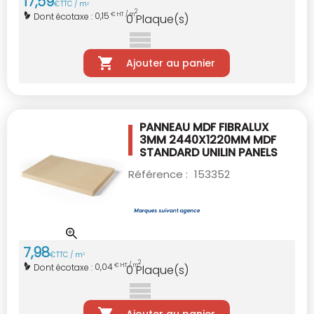
17
,
59
€
TTC / m
2
2
0,15
Dont écotaxe :
€ HT / m
0
Plaque(s)
Ajouter au panier
PANNEAU MDF FIBRALUX
3MM 2440X1220MM
MDF
STANDARD UNILIN PANELS
Référence :
153352
7
,
98
€
TTC / m
2
2
0,04
Dont écotaxe :
€ HT / m
0
Plaque(s)
Ajouter au panier