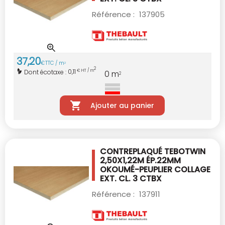
Référence :
137905
37
,
20
€
TTC / m
2
2
0,11
Dont écotaxe :
€ HT / m
0
m
2
Ajouter au panier
CONTREPLAQUÉ TEBOTWIN
2,50X1,22M ÉP.22MM
OKOUMÉ-PEUPLIER COLLAGE
EXT. CL. 3 CTBX
Référence :
137911