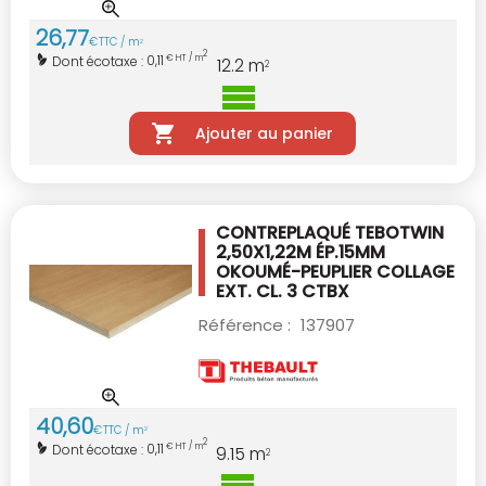
26
,
77
€
TTC / m
2
2
0,11
Dont écotaxe :
€ HT / m
12.2
m
2
Ajouter au panier
CONTREPLAQUÉ TEBOTWIN
2,50X1,22M ÉP.15MM
OKOUMÉ-PEUPLIER COLLAGE
EXT. CL. 3 CTBX
Référence :
137907
40
,
60
€
TTC / m
2
2
0,11
Dont écotaxe :
€ HT / m
9.15
m
2