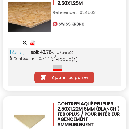
2,50X1,25M
Référence :
024563
14
soit
43
,
76
€
TTC / unité(s)
€
TTC / m
2
2
0,17
Dont écotaxe :
€ HT / m
0
Plaque(s)
Ajouter au panier
CONTREPLAQUÉ PEUPLIER
2,50X1,22M 5MM
(BLANCHI)
TEBOPLUS / POUR INTÉRIEUR
AGENCEMENT
AMMEUBLEMENT