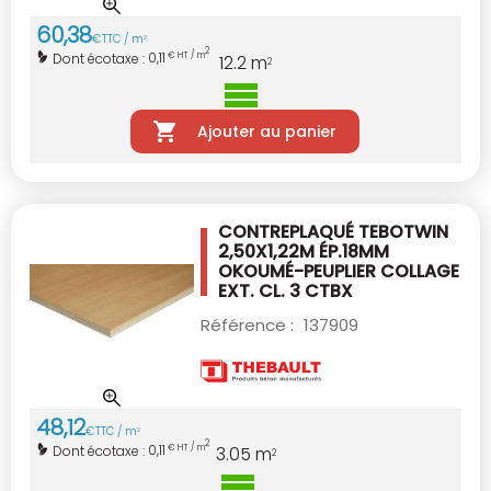
60
,
38
€
TTC / m
2
2
0,11
Dont écotaxe :
€ HT / m
12.2
m
2
Ajouter au panier
CONTREPLAQUÉ TEBOTWIN
2,50X1,22M ÉP.18MM
OKOUMÉ-PEUPLIER COLLAGE
EXT. CL. 3 CTBX
Référence :
137909
48
,
12
€
TTC / m
2
2
0,11
Dont écotaxe :
€ HT / m
3.05
m
2