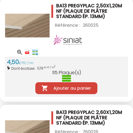
BA13 PREGYPLAC 2,50X1,20M
NF
(PLAQUE DE PLÂTRE
STANDARD ÉP. 13MM)
Référence :
260025
4
,
50
€
TTC / m
2
2
0,19
Dont écotaxe :
€ HT / m
115
Plaque(s)
Ajouter au panier
BA13 PREGYPLAC 2,60X1,20M
NF
(PLAQUE DE PLÂTRE
STANDARD ÉP. 13MM)
Référence :
260026