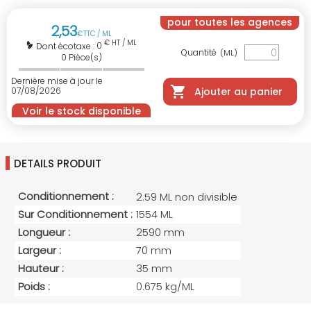
pour toutes les agences
2
,
53
€
TTC / ML
€ HT / ML
0
Dont écotaxe :
Quantité
(ML)
0
Pièce(s)
Dernière mise à jour le
07/08/2026
Ajouter au panier
Voir le stock disponible
DETAILS PRODUIT
Conditionnement :
2.59 ML non divisible
Sur Conditionnement :
1554 ML
Longueur :
2590 mm
Largeur :
70 mm
Hauteur :
35 mm
Poids :
0.675 kg/ML