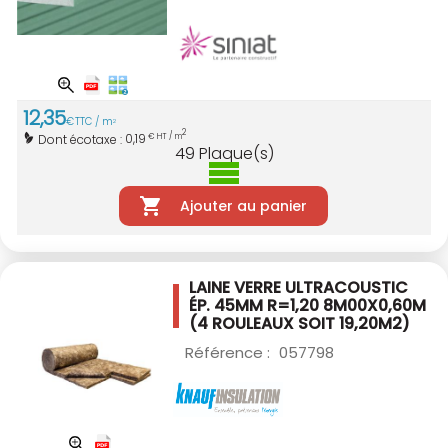
12
,
35
€
TTC / m
2
2
0,19
Dont écotaxe :
€ HT / m
49
Plaque(s)
Ajouter au panier
LAINE VERRE ULTRACOUSTIC
ÉP. 45MM R=1,20
8M00X0,60M
(4 ROULEAUX SOIT 19,20M2)
Référence :
057798