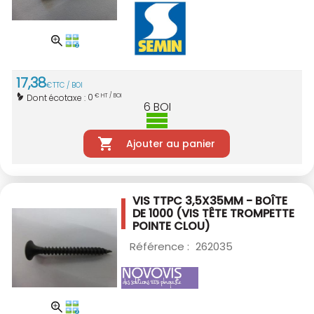
17
,
38
€
TTC / BOI
0
Dont écotaxe :
€ HT / BOI
6
BOI
Ajouter au panier
VIS TTPC 3,5X35MM - BOÎTE
DE 1000
(VIS TÊTE TROMPETTE
POINTE CLOU)
Référence :
262035