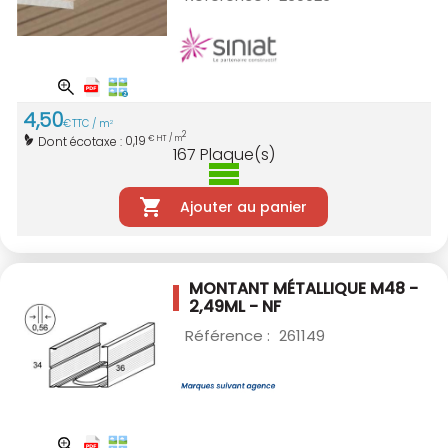
4
,
50
€
TTC / m
2
2
0,19
Dont écotaxe :
€ HT / m
167
Plaque(s)
Ajouter au panier
MONTANT MÉTALLIQUE M48 -
2,49ML - NF
Référence :
261149