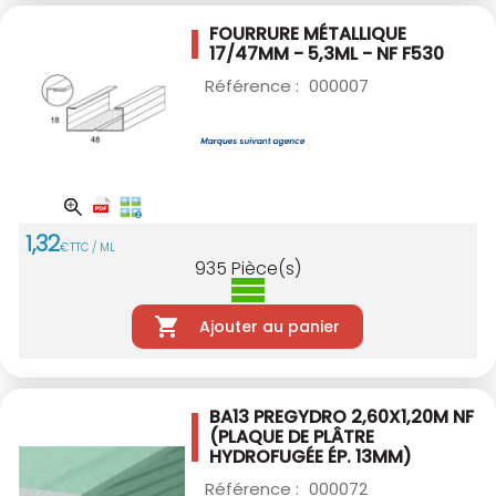
FOURRURE MÉTALLIQUE
17/47MM - 5,3ML - NF
F530
Référence :
000007
1
,
32
€
TTC / ML
935
Pièce(s)
Ajouter au panier
BA13 PREGYDRO 2,60X1,20M NF
(PLAQUE DE PLÂTRE
HYDROFUGÉE ÉP. 13MM)
Référence :
000072