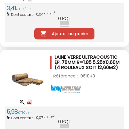
3
,
41
€
TTC / m
2
2
0,04
Dont écotaxe :
€ HT / m
0
PQT
Ajouter au panier
LAINE VERRE ULTRACOUSTIC
ÉP. 70MM R=1,85
5,25X0,60M
(4 ROULEAUX SOIT 12,60M2)
Référence :
061848
5
,
98
€
TTC / m
2
2
0,07
Dont écotaxe :
€ HT / m
0
PQT