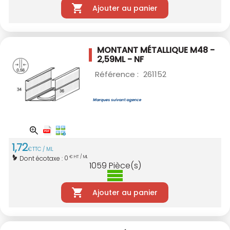
Ajouter au panier
MONTANT MÉTALLIQUE M48 -
2,59ML - NF
Référence :
261152
1
,
72
€
TTC / ML
0
Dont écotaxe :
€ HT / ML
1059
Pièce(s)
Ajouter au panier