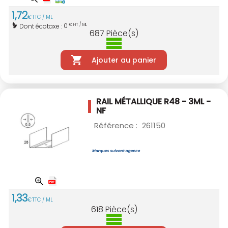
1
,
72
€
TTC / ML
0
Dont écotaxe :
€ HT / ML
687
Pièce(s)
Ajouter au panier
RAIL MÉTALLIQUE R48 - 3ML -
NF
Référence :
261150
1
,
33
€
TTC / ML
618
Pièce(s)