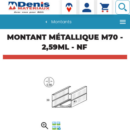
Denis matériaux
Montants
Aller
MONTANT MÉTALLIQUE M70 -
au
contenu
2,59ML - NF
principal