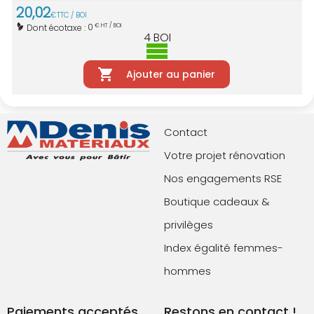
20
,
02
€
TTC / BOI
0
Dont écotaxe :
€ HT / BOI
4
BOI
Ajouter au panier
Contact
Votre projet rénovation
Nos engagements RSE
Boutique cadeaux &
privilèges
Index égalité femmes-
hommes
Paiements acceptés
Restons en contact !