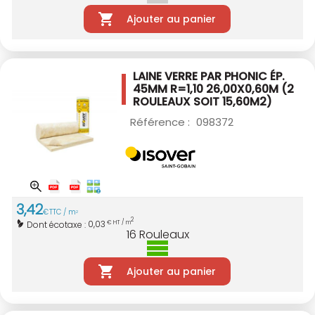
Ajouter au panier
LAINE VERRE PAR PHONIC ÉP.
45MM R=1,10
26,00X0,60M (2
ROULEAUX SOIT 15,60M2)
Référence :
098372
3
,
42
€
TTC / m
2
2
0,03
Dont écotaxe :
€ HT / m
16
Rouleaux
Ajouter au panier