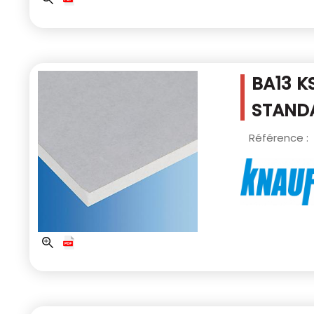
BA13 K
STANDA
Référence :