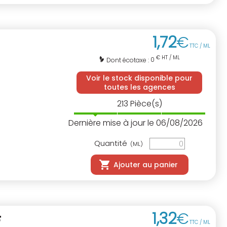
1
,
72
€
TTC / ML
€ HT / ML
0
Dont écotaxe :
Voir le stock disponible pour
toutes les agences
213
Pièce(s)
Dernière mise à jour le 06/08/2026
Quantité
(ML)
Ajouter au panier
1
,
32
€
F
TTC / ML