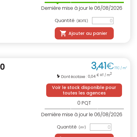
Dernière mise à jour le 06/08/2026
Quantité
(BOITE)
Ajouter au panier
3
,
41
€
20
TTC / m
2
2
€ HT / m
0,04
Dont écotaxe :
Voir le stock disponible pour
toutes les agences
0
PQT
Dernière mise à jour le 06/08/2026
Quantité
(m
)
2