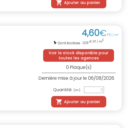
Ajouter au panier
4
,
60
€
TTC / m
2
2
€ HT / m
0,19
Dont écotaxe :
Voir le stock disponible pour
toutes les agences
0
Plaque(s)
Dernière mise à jour le 06/08/2026
Quantité
(m
)
2
Ajouter au panier