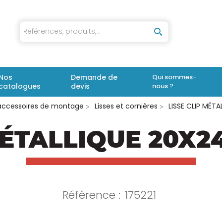
iaux
Nos
Demande de
Qui sommes-
catalogues
devis
nous ?
 accessoires de montage
Lisses et cornières
LISSE CLIP MÉT
MÉTALLIQUE 20X2
Référence :
175221