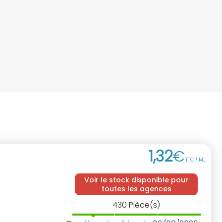
1
,
32
€
TTC / ML
Voir le stock disponible pour
toutes les agences
430
Pièce(s)