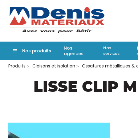
Denis matér
Nos
Nos
Nos produits
agences
services
Aller
Produits
Cloisons et isolation
Ossatures métalliques &
au
contenu
principal
LISSE CLIP 