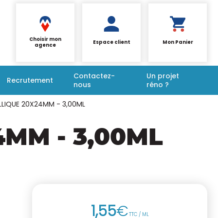
Choisir mon
Espace client
Mon Panier
agence
Contactez-
Un projet
Recrutement
nous
réno ?
ALLIQUE 20X24MM - 3,00ML
4MM - 3,00ML
1
,
55
€
TTC / ML