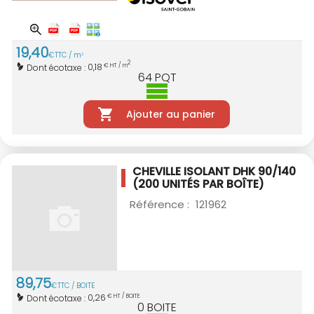
19
,
40
€
TTC / m
2
2
0,18
Dont écotaxe :
€ HT / m
64
PQT
Ajouter au panier
CHEVILLE ISOLANT DHK 90/140
(200 UNITÉS PAR BOÎTE)
Référence :
121962
89
,
75
€
TTC / BOITE
0,26
Dont écotaxe :
€ HT / BOITE
0
BOITE