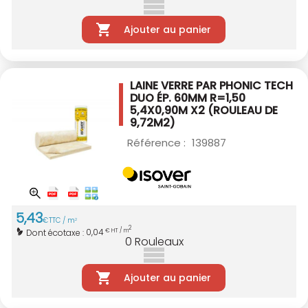
Ajouter au panier
LAINE VERRE PAR PHONIC TECH
DUO ÉP. 60MM
R=1,50
5,4X0,90M X2 (ROULEAU DE
9,72M2)
Référence :
139887
5
,
43
€
TTC / m
2
2
0,04
Dont écotaxe :
€ HT / m
0
Rouleaux
Ajouter au panier