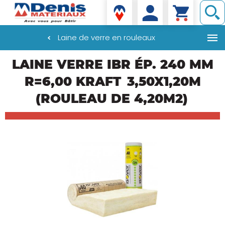
Denis matériaux
Laine de verre en rouleaux
Aller
LAINE VERRE IBR ÉP. 240 MM
au
contenu
R=6,00 KRAFT
3,50X1,20M
principal
(ROULEAU DE 4,20M2)