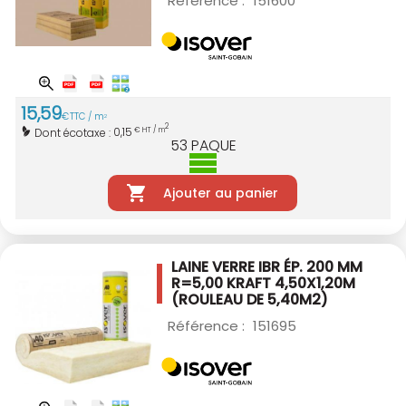
Référence :
151600
15
,
59
€
TTC / m
2
2
0,15
Dont écotaxe :
€ HT / m
53
PAQUE
Ajouter au panier
LAINE VERRE IBR ÉP. 200 MM
R=5,00 KRAFT
4,50X1,20M
(ROULEAU DE 5,40M2)
Référence :
151695