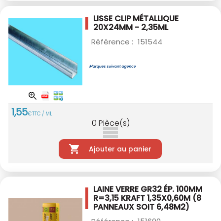
LISSE CLIP MÉTALLIQUE
20X24MM - 2,35ML
Référence :
151544
1
,
55
€
TTC / ML
0
Pièce(s)
Ajouter au panier
LAINE VERRE GR32 ÉP. 100MM
R=3,15 KRAFT
1,35X0,60M (8
PANNEAUX SOIT 6,48M2)