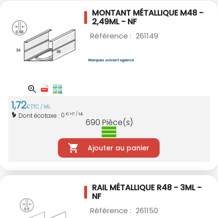
MONTANT MÉTALLIQUE M48 -
2,49ML - NF
Référence :
261149
1
,
72
€
TTC / ML
0
Dont écotaxe :
€ HT / ML
690
Pièce(s)
Ajouter au panier
RAIL MÉTALLIQUE R48 - 3ML -
NF
Référence :
261150