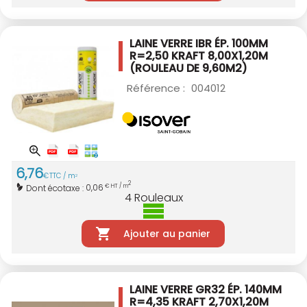
LAINE VERRE IBR ÉP. 100MM
R=2,50 KRAFT
8,00X1,20M
(ROULEAU DE 9,60M2)
Référence :
004012
6
,
76
€
TTC / m
2
2
0,06
Dont écotaxe :
€ HT / m
4
Rouleaux
Ajouter au panier
LAINE VERRE GR32 ÉP. 140MM
R=4,35 KRAFT
2,70X1,20M