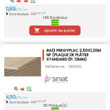
11
,
89
€
TTC / m
2
2
0,13
Dont écotaxe :
€ HT / m
146
Rouleaux
Ajouter au panier
BA13 PREGYPLAC 2,50X1,20M
NF
(PLAQUE DE PLÂTRE
STANDARD ÉP. 13MM)
Référence :
260025
4
,
50
€
TTC / m
2
2
0,19
Dont écotaxe :
€ HT / m
115
Plaque(s)