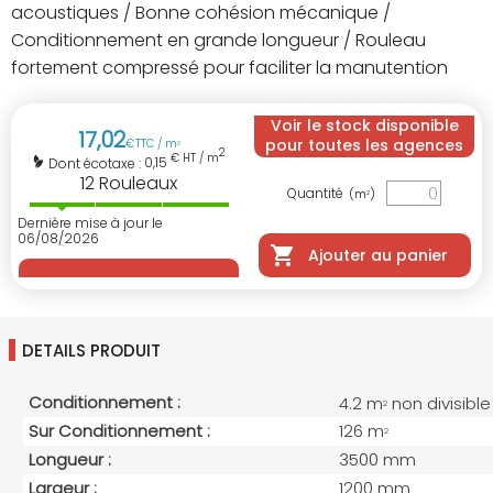
acoustiques / Bonne cohésion mécanique /
Conditionnement en grande longueur / Rouleau
fortement compressé pour faciliter la manutention
Voir le stock disponible
17
,
02
pour toutes les agences
€
TTC / m
2
2
€ HT / m
0,15
Dont écotaxe :
12
Rouleaux
Quantité
(m
)
2
Dernière mise à jour le
06/08/2026
Ajouter au panier
DETAILS PRODUIT
Conditionnement :
4.2 m
non divisible
2
Sur Conditionnement :
126 m
2
Longueur :
3500 mm
Largeur :
1200 mm