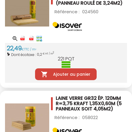
(PANNEAU ROULÉ DE 3,24M2)
Référence :
024560
22
,
49
€
TTC / m
2
2
0,2
Dont écotaxe :
€ HT / m
221
PQT
Ajouter au panier
LAINE VERRE GR32 ÉP. 120MM
R=3,75 KRAFT
1,35X0,60M (5
PANNEAUX SOIT 4,05M2)
Référence :
058022