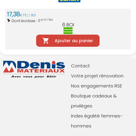
17
,
38
€
TTC / BOI
0
Dont écotaxe :
€ HT / BOI
6
BOI
Ajouter au panier
Contact
Votre projet rénovation
Nos engagements RSE
Boutique cadeaux &
privilèges
Index égalité femmes-
hommes