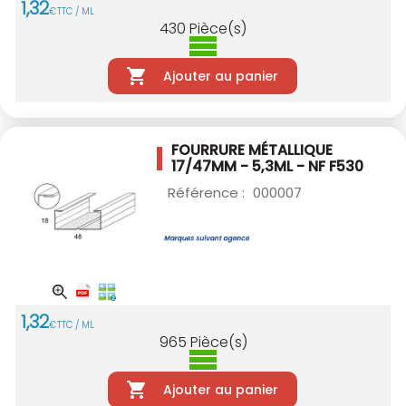
1
,
32
€
TTC / ML
430
Pièce(s)
Ajouter au panier
FOURRURE MÉTALLIQUE
17/47MM - 5,3ML - NF
F530
Référence :
000007
1
,
32
€
TTC / ML
965
Pièce(s)
Ajouter au panier