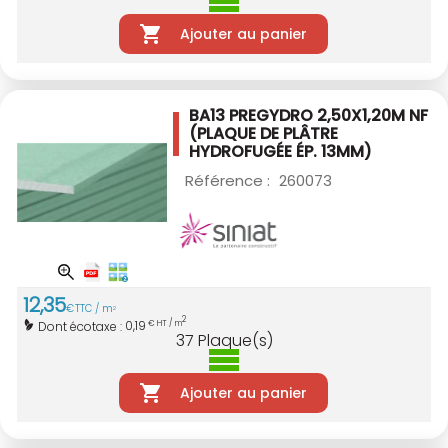
Ajouter au panier
BA13 PREGYDRO 2,50X1,20M NF
(PLAQUE DE PLÂTRE
HYDROFUGÉE ÉP. 13MM)
Référence :
260073
12
,
35
€
TTC / m
2
2
0,19
Dont écotaxe :
€ HT / m
37
Plaque(s)
Ajouter au panier