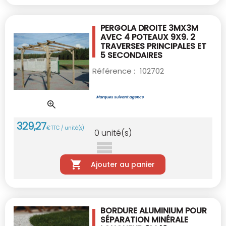
PERGOLA DROITE 3MX3M
AVEC 4 POTEAUX 9X9.
2
TRAVERSES PRINCIPALES ET
5 SECONDAIRES
Référence :
102702
329
,
27
€
TTC / unité(s)
0
unité(s)
Ajouter au panier
BORDURE ALUMINIUM POUR
SÉPARATION
MINÉRALE