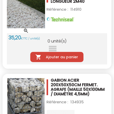
LONGUEUR 2M40
Référence :
114910
35
,
20
€
TTC / unité(s)
0
unité(s)
Ajouter au panier
GABION ACIER
200X50X50CM FERMET.
AGRAFE
(MAILLE 50X100MM
/ DIAMÈTRE 4,5MM)
Référence :
134935