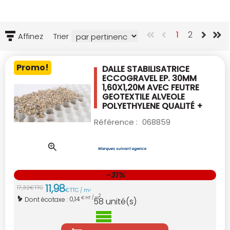
1
2
Affinez
Trier
Promo!
DALLE STABILISATRICE
ECCOGRAVEL EP. 30MM
1,60X1,20M AVEC FEUTRE
GEOTEXTILE
ALVEOLE
POLYETHYLENE QUALITÉ +
Référence :
068859
-31%
11
,
98
17
,
32
€
TTC
€
TTC / m
2
2
0,14
Dont écotaxe :
€ HT / m
58
unité(s)