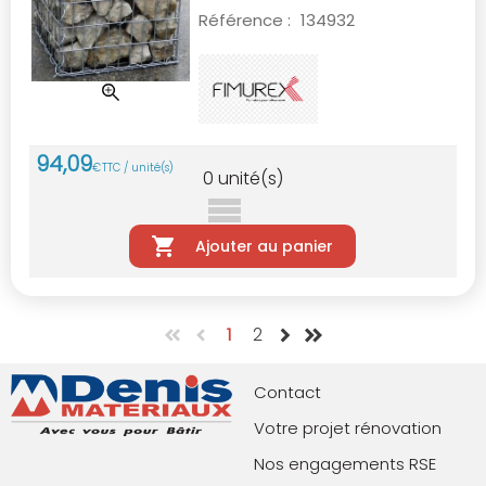
Référence :
134932
94
,
09
€
TTC / unité(s)
0
unité(s)
Ajouter au panier
1
2
Contact
Votre projet rénovation
Nos engagements RSE