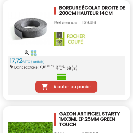
BORDURE ÉCOLAT DROITE DE
200CM
HAUTEUR 14CM
Référence :
139416
17
,
72
€
TTC / unité(s)
0,18
Dont écotaxe :
€ HT / unité(s)
4
unité(s)
Ajouter au panier
GAZON ARTIFICIEL STARTY
1MX3ML EP.25MM
GREEN
TOUCH