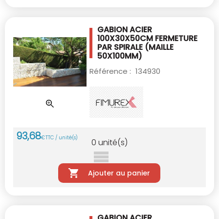
GABION ACIER
100X30X50CM
FERMETURE
PAR SPIRALE (MAILLE
50X100MM)
Référence :
134930
93
,
68
€
TTC / unité(s)
0
unité(s)
Ajouter au panier
GABION ACIER