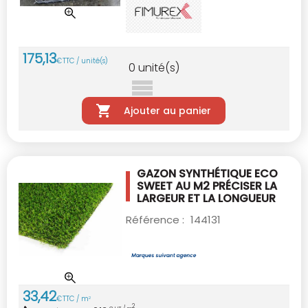
175
,
13
€
TTC / unité(s)
0
unité(s)
Ajouter au panier
GAZON SYNTHÉTIQUE ECO
SWEET AU M2
PRÉCISER LA
LARGEUR ET LA LONGUEUR
Référence :
144131
33
,
42
€
TTC / m
2
2