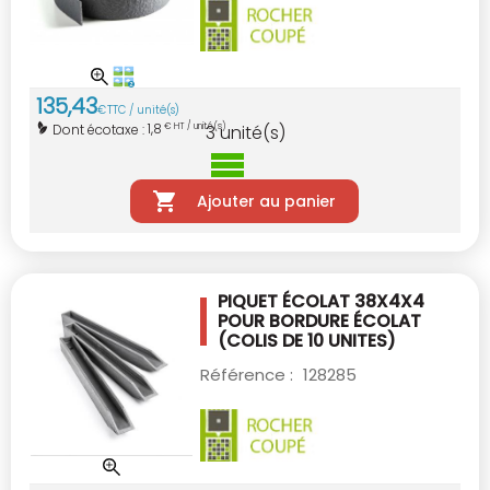
135
,
43
€
TTC / unité(s)
1,8
Dont écotaxe :
€ HT / unité(s)
3
unité(s)
Ajouter au panier
PIQUET ÉCOLAT 38X4X4
POUR BORDURE ÉCOLAT
(COLIS DE 10 UNITES)
Référence :
128285