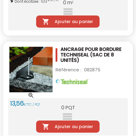
0,12
Dont écotaxe :
€ HT / m
0
m
2
Ajouter au panier
ANCRAGE POUR BORDURE
TECHNISEAL
(SAC DE 8
UNITÉS)
Référence :
082875
13
,
56
€
TTC / PQT
0
PQT
Ajouter au panier