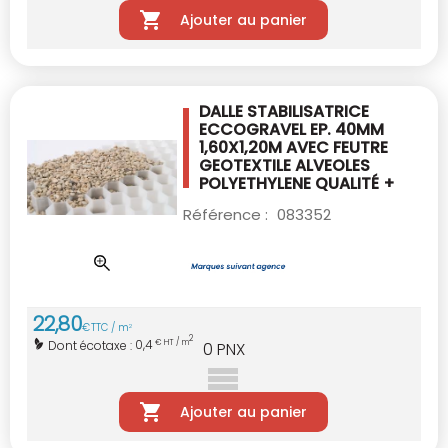
Ajouter au panier
DALLE STABILISATRICE
ECCOGRAVEL EP. 40MM
1,60X1,20M AVEC FEUTRE
GEOTEXTILE
ALVEOLES
POLYETHYLENE QUALITÉ +
Référence :
083352
22
,
80
€
TTC / m
2
2
0,4
Dont écotaxe :
€ HT / m
0
PNX
Ajouter au panier