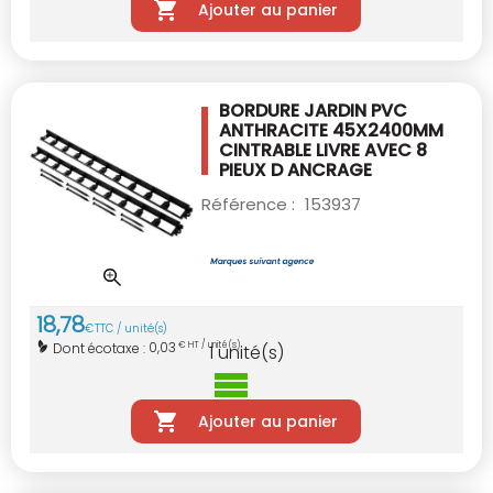
Ajouter au panier
BORDURE JARDIN PVC
ANTHRACITE 45X2400MM
CINTRABLE LIVRE AVEC 8
PIEUX D ANCRAGE
Référence :
153937
18
,
78
€
TTC / unité(s)
0,03
Dont écotaxe :
€ HT / unité(s)
1
unité(s)
Ajouter au panier