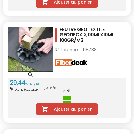
Ajouter au panier
FEUTRE GEOTEXTILE
GEODECK 2,00MLX10ML
100GR/M2
Référence :
118788
29
,
44
€
TTC / RL
0,2
Dont écotaxe :
€ HT / RL
2
RL
Ajouter au panier