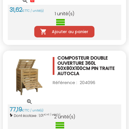
31
,
62
€
TTC / unité(s)
1
unité(s)
Ajouter au panier
COMPOSTEUR DOUBLE
OUVERTURE 360L
50X80X100CM PIN TRAITE
AUTOCLA
Référence :
204096
77
,
19
€
TTC / unité(s)
1,01
Dont écotaxe :
€ HT / unité(s)
2
unité(s)