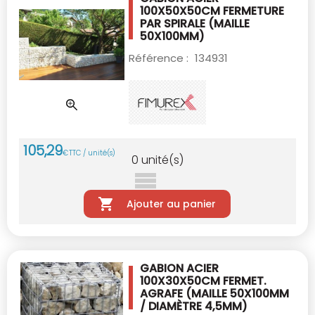
100X50X50CM
FERMETURE
PAR SPIRALE (MAILLE
50X100MM)
Référence :
134931
105
,
29
€
TTC / unité(s)
0
unité(s)
Ajouter au panier
GABION ACIER
100X30X50CM FERMET.
AGRAFE
(MAILLE 50X100MM
/ DIAMÈTRE 4,5MM)