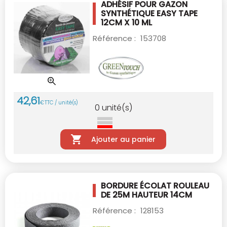
ADHÉSIF POUR GAZON
SYNTHÉTIQUE EASY TAPE
12CM X 10 ML
Référence :
153708
42
,
61
€
TTC / unité(s)
0
unité(s)
Ajouter au panier
BORDURE ÉCOLAT ROULEAU
DE 25M
HAUTEUR 14CM
Référence :
128153