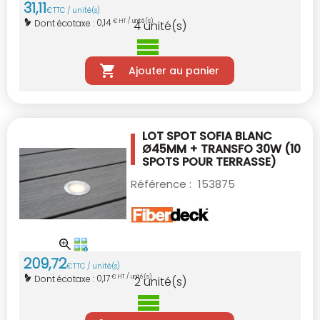
31
,
11
€
TTC / unité(s)
0,14
Dont écotaxe :
€ HT / unité(s)
4
unité(s)
Ajouter au panier
LOT SPOT SOFIA BLANC
Ø45MM + TRANSFO 30W
(10
SPOTS POUR TERRASSE)
Référence :
153875
209
,
72
€
TTC / unité(s)
0,17
Dont écotaxe :
€ HT / unité(s)
2
unité(s)