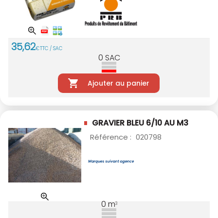
35
,
62
€
TTC / SAC
0
SAC
Ajouter au panier
GRAVIER BLEU 6/10 AU M3
Référence :
020798
0
m
3