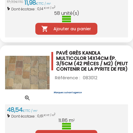
11
,
98
17
,
32
€
TTC
€
TTC / m
2
2
0,14
Dont écotaxe :
€ HT / m
58
unité(s)
Ajouter au panier
PAVÉ GRÈS KANDLA
MULTICOLOR 14X14CM
ÉP.
3/5CM (42 PIÈCES / M2)
(PEUT
CONTENIR DE LA PYRITE DE FER)
Référence :
083012
48
,
54
€
TTC / m
2
2
0,61
Dont écotaxe :
€ HT / m
11.86
m
2