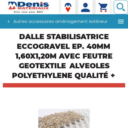
Denis matériaux
Autres accessoires aménagement extérieur
Aller
DALLE STABILISATRICE
au
contenu
ECCOGRAVEL EP. 40MM
principal
1,60X1,20M AVEC FEUTRE
GEOTEXTILE
ALVEOLES
POLYETHYLENE QUALITÉ +