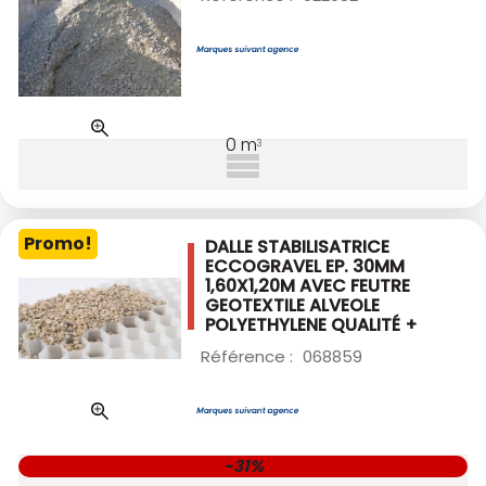
0
m
3
Promo!
DALLE STABILISATRICE
ECCOGRAVEL EP. 30MM
1,60X1,20M AVEC FEUTRE
GEOTEXTILE
ALVEOLE
POLYETHYLENE QUALITÉ +
Référence :
068859
-31%