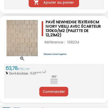
Ajouter au panier
PAVÉ NEWHEDGE 15X15X6CM
IVORY VIEILLI
AVEC ÉCARTEUR
130KG/M2
(PALETTE DE
12,21M2)
Référence :
108234
63
,
78
€
TTC / m
2
2
0,23
Dont écotaxe :
€ HT / m
m
2
Commander