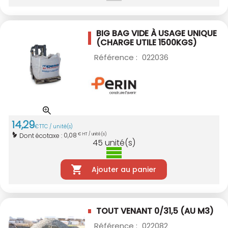
BIG BAG VIDE À USAGE UNIQUE
(CHARGE UTILE 1500KGS)
Référence :
022036
14
,
29
€
TTC / unité(s)
0,08
Dont écotaxe :
€ HT / unité(s)
45
unité(s)
Ajouter au panier
TOUT VENANT 0/31,5 (AU M3)
Référence :
022082