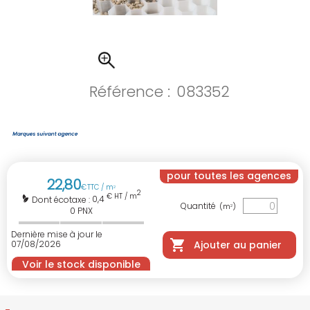
Référence :
083352
pour toutes les agences
22
,
80
€
TTC / m
2
2
€ HT / m
0,4
Dont écotaxe :
Quantité
(m
)
2
0
PNX
Dernière mise à jour le
07/08/2026
Ajouter au panier
Voir le stock disponible