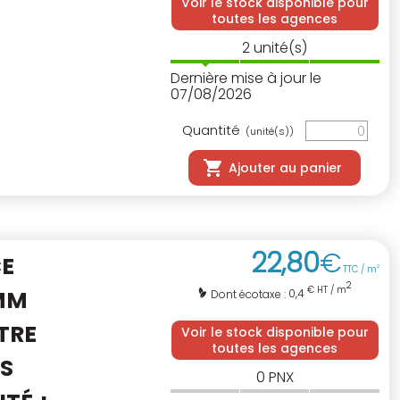
Voir le stock disponible pour
toutes les agences
2
unité(s)
Dernière mise à jour le
07/08/2026
Quantité
(unité(s))
Ajouter au panier
22
,
80
€
CE
TTC / m
2
2
€ HT / m
MM
0,4
Dont écotaxe :
TRE
Voir le stock disponible pour
toutes les agences
S
0
PNX