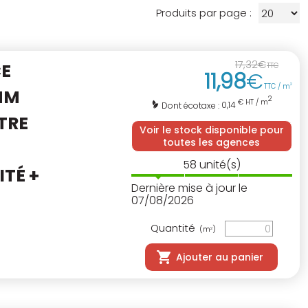
Produits par page :
17
,
32
€
CE
TTC
11
,
98
€
TTC / m
2
MM
2
€ HT / m
0,14
Dont écotaxe :
TRE
Voir le stock disponible pour
toutes les agences
58
unité(s)
TÉ +
Dernière mise à jour le
07/08/2026
Quantité
(m
)
2
Ajouter au panier