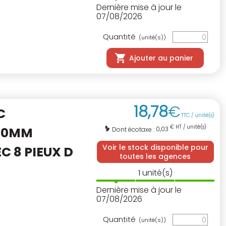
Dernière mise à jour le
07/08/2026
Quantité
(unité(s))
Ajouter au panier
18
,
78
€
C
TTC / unité(s)
€ HT / unité(s)
00MM
0,03
Dont écotaxe :
Voir le stock disponible pour
C 8 PIEUX D
toutes les agences
1
unité(s)
Dernière mise à jour le
07/08/2026
Quantité
(unité(s))