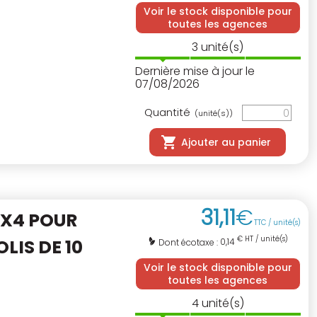
Voir le stock disponible pour
toutes les agences
3
unité(s)
Dernière mise à jour le
07/08/2026
Quantité
(unité(s))
Ajouter au panier
31
,
11
€
4X4 POUR
TTC / unité(s)
€ HT / unité(s)
OLIS DE 10
0,14
Dont écotaxe :
Voir le stock disponible pour
toutes les agences
4
unité(s)