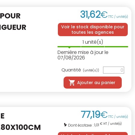
31
,
62
€
 POUR
TTC / unité(s)
NGUEUR
Voir le stock disponible pour
toutes les agences
1
unité(s)
Dernière mise à jour le
07/08/2026
Quantité
(unité(s))
Ajouter au panier
77
,
19
€
E
TTC / unité(s)
€ HT / unité(s)
X80X100CM
1,01
Dont écotaxe :