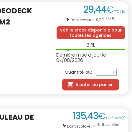
29
,
44
€
 GEODECK
TTC / RL
€ HT / RL
/M2
0,2
Dont écotaxe :
Voir le stock disponible pour
toutes les agences
2
RL
Dernière mise à jour le
07/08/2026
Quantité
(RL)
Ajouter au panier
135
,
43
€
ULEAU DE
TTC / unité(s)
€ HT / unité(s)
1,8
Dont écotaxe :