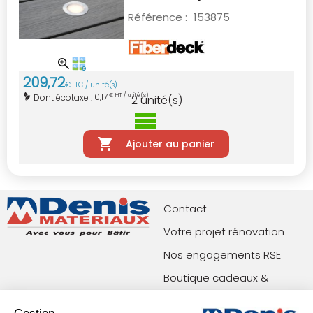
Référence :
153875
209
,
72
€
TTC / unité(s)
0,17
Dont écotaxe :
€ HT / unité(s)
2
unité(s)
Ajouter au panier
Contact
Votre projet rénovation
Nos engagements RSE
Boutique cadeaux &
privilèges