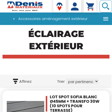
Denis matériaux
Accessoires aménagement extérieur
Aller
ÉCLAIRAGE
au
contenu
principal
EXTÉRIEUR
Affinez
Trier
LOT SPOT SOFIA BLANC
Ø45MM + TRANSFO 30W
(10 SPOTS POUR
TERRASSE)