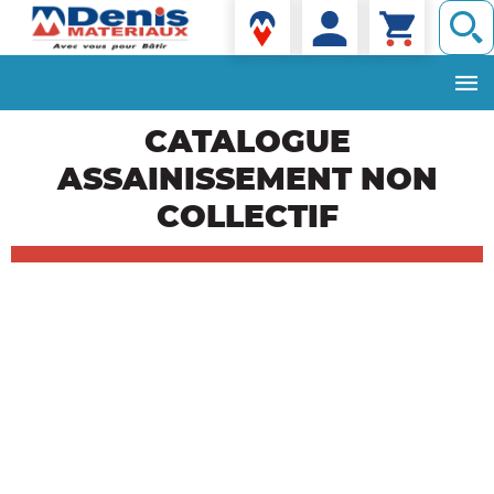
Denis matériaux
Aller
CATALOGUE
au
contenu
ASSAINISSEMENT NON
principal
COLLECTIF