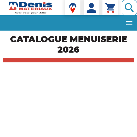
Denis matériaux
Aller
CATALOGUE MENUISERIE
au
contenu
2026
principal