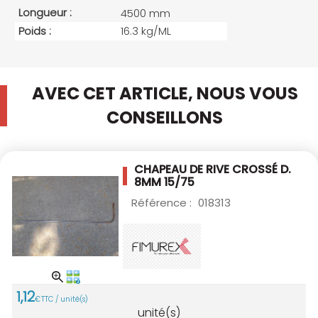
Longueur :
4500 mm
Poids :
16.3 kg/ML
AVEC CET ARTICLE, NOUS VOUS
CONSEILLONS
CHAPEAU DE RIVE CROSSÉ D.
8MM 15/75
Référence :
018313
1
,
12
€
TTC / unité(s)
unité(s)