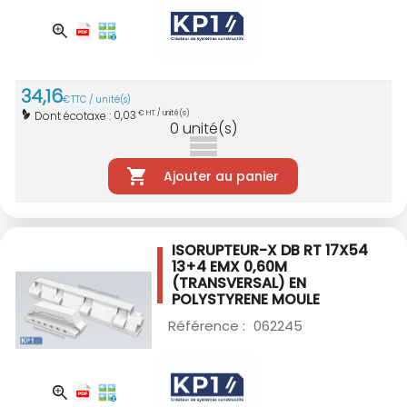
34
,
16
€
TTC / unité(s)
0,03
Dont écotaxe :
€ HT / unité(s)
0
unité(s)
Ajouter au panier
ISORUPTEUR-X DB RT 17X54
13+4 EMX 0,60M
(TRANSVERSAL) EN
POLYSTYRENE MOULE
Référence :
062245