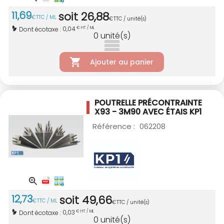
11
,
69
soit
26
,
88
€
TTC / ML
€
TTC / unité(s)
0,04
Dont écotaxe :
€ HT / ML
0
unité(s)
Ajouter au panier
POUTRELLE PRÉCONTRAINTE
X93 - 3M90
AVEC ÉTAIS KP1
Référence :
062208
12
,
73
soit
49
,
66
€
TTC / ML
€
TTC / unité(s)
0,03
Dont écotaxe :
€ HT / ML
0
unité(s)