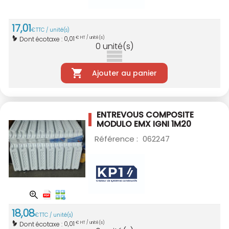
17
,
01
€
TTC / unité(s)
0,01
Dont écotaxe :
€ HT / unité(s)
0
unité(s)
Ajouter au panier
ENTREVOUS COMPOSITE
MODULO EMX IGNI 1M20
Référence :
062247
18
,
08
€
TTC / unité(s)
0,01
Dont écotaxe :
€ HT / unité(s)