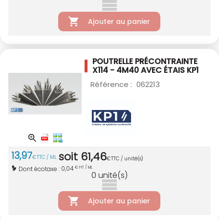
Ajouter au panier
POUTRELLE PRÉCONTRAINTE
X114 - 4M40
AVEC ÉTAIS KP1
Référence :
062213
13
,
97
soit
61
,
46
€
TTC / ML
€
TTC / unité(s)
0,04
Dont écotaxe :
€ HT / ML
0
unité(s)
Ajouter au panier