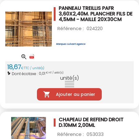
PANNEAU TREILLIS PAFR
3,60X2,40M.
PLANCHER FILS DE
4,5MM - MAILLE 20X30CM
Référence :
024220
18
,
67
€
TTC / unité(s)
0,01
Dont écotaxe :
€ HT / unité(s)
unité(s)
Ajouter au panier
CHAPEAU DE REFEND DROIT
D.10MM 2,00ML
Référence :
053033