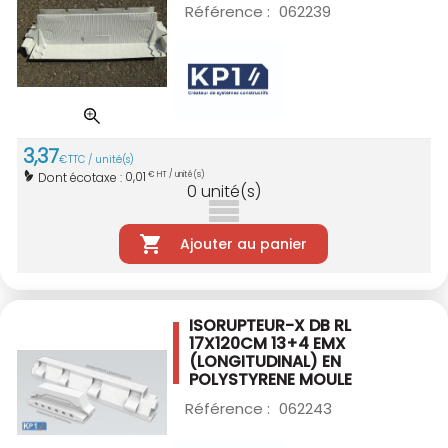
Référence :
062239
3
,
37
€
TTC / unité(s)
0,01
Dont écotaxe :
€ HT / unité(s)
0
unité(s)
Ajouter au panier
ISORUPTEUR-X DB RL
17X120CM 13+4 EMX
(LONGITUDINAL) EN
POLYSTYRENE MOULE
Référence :
062243