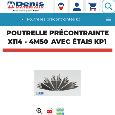
Denis matériaux
Poutrelles précontraintes kp1
Aller
POUTRELLE PRÉCONTRAINTE
au
contenu
X114 - 4M50
AVEC ÉTAIS KP1
principal