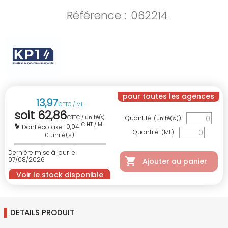
Référence :
062214
pour toutes les agences
13
,
97
€
TTC / ML
soit
62
,
86
€
TTC / unité(s)
Quantité
(unité(s))
€ HT / ML
0,04
Dont écotaxe :
Quantité
(ML)
0
unité(s)
Dernière mise à jour le
07/08/2026
Ajouter au panier
Voir le stock disponible
DETAILS PRODUIT