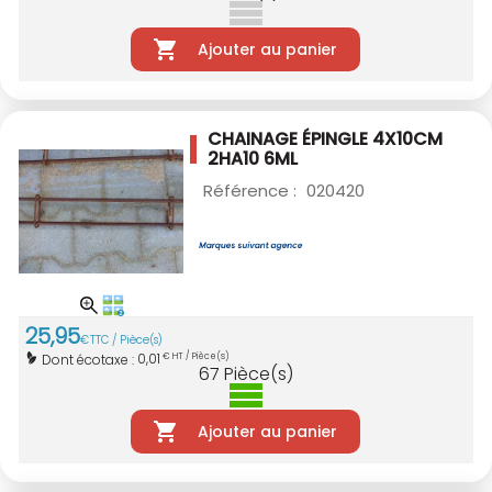
Ajouter au panier
CHAINAGE ÉPINGLE 4X10CM
2HA10 6ML
Référence :
020420
25
,
95
€
TTC / Pièce(s)
0,01
Dont écotaxe :
€ HT / Pièce(s)
67
Pièce(s)
Ajouter au panier