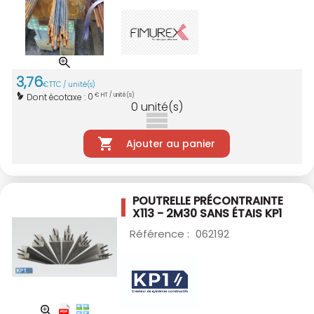
3
,
76
€
TTC / unité(s)
0
Dont écotaxe :
€ HT / unité(s)
0
unité(s)
Ajouter au panier
POUTRELLE PRÉCONTRAINTE
X113 - 2M30
SANS ÉTAIS KP1
Référence :
062192