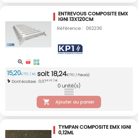
ENTREVOUS COMPOSITE EMX
IGNI 13X120CM
Référence :
062236
15
,
20
soit
18
,
24
€
TTC / ML
€
TTC / Pièce(s)
0,07
Dont écotaxe :
€ HT / ML
0
unité(s)
Ajouter au panier
TYMPAN COMPOSITE EMX IGNI
0,12ML