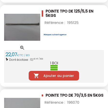
POINTE TPO DE 125/5,5 EN
5KGS
Référence :
195125
22
,
07
€
TTC / BOI
0,1
Dont écotaxe :
€ HT / BOI
1
BOI
Ajouter au panier
POINTE TPO DE 70/3,5 EN 5KGS
Référence :
196070