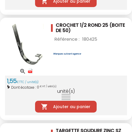
Ajouter au panier
CROCHET 1/2 ROND 25
(BOITE
DE 50)
Référence :
180425
1
,
55
€
TTC / unité(s)
0
Dont écotaxe :
€ HT / unité(s)
unité(s)
Ajouter au panier
TARGETTE SOUDURE ZINC SZ