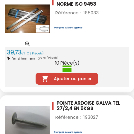
NORME ISO 9453
Référence :
185033
39
,
73
€
TTC / Pièce(s)
0
Dont écotaxe :
€ HT / Pièce(s)
10
Pièce(s)
Ajouter au panier
POINTE ARDOISE GALVA TEL
27/2,4 EN 5KGS
Référence :
193027