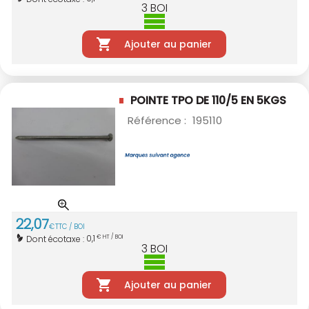
3
BOI
Ajouter au panier
POINTE TPO DE 110/5 EN 5KGS
Référence :
195110
22
,
07
€
TTC / BOI
0,1
Dont écotaxe :
€ HT / BOI
3
BOI
Ajouter au panier