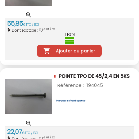
55
,
85
€
TTC / BOI
0,1
Dont écotaxe :
€ HT / BOI
1
BOI
Ajouter au panier
POINTE TPO DE 45/2,4 EN 5KS
Référence :
194045
22
,
07
€
TTC / BOI
0,1
Dont écotaxe :
€ HT / BOI