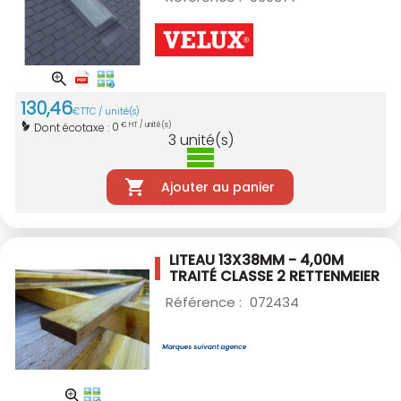
130
,
46
€
TTC / unité(s)
0
Dont écotaxe :
€ HT / unité(s)
3
unité(s)
Ajouter au panier
LITEAU 13X38MM - 4,00M
TRAITÉ CLASSE 2
RETTENMEIER
Référence :
072434