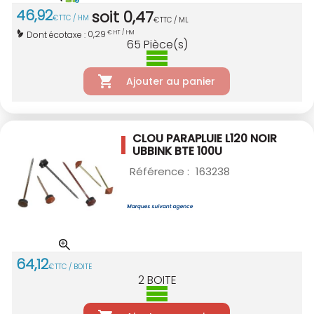
46
,
92
soit
0
,
47
€
TTC / HM
€
TTC / ML
0,29
Dont écotaxe :
€ HT / HM
65
Pièce(s)
Ajouter au panier
CLOU PARAPLUIE L120 NOIR
UBBINK BTE 100U
Référence :
163238
64
,
12
€
TTC / BOITE
2
BOITE