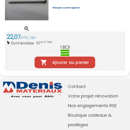
22
,
07
€
TTC / BOI
0,1
Dont écotaxe :
€ HT / BOI
1
BOI
Ajouter au panier
Contact
Votre projet rénovation
Nos engagements RSE
Boutique cadeaux &
privilèges