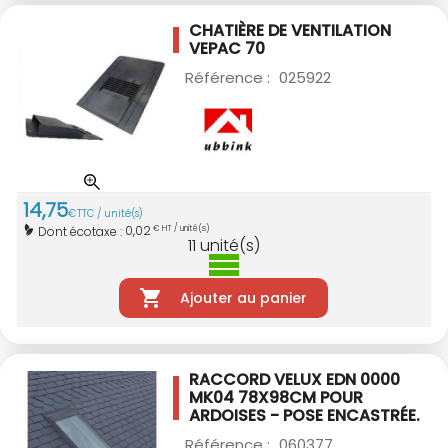
CHATIÈRE DE VENTILATION
VEPAC 70
Référence :
025922
14
,
75
€
TTC / unité(s)
0,02
Dont écotaxe :
€ HT / unité(s)
11
unité(s)
Ajouter au panier
RACCORD VELUX EDN 0000
MK04 78X98CM
POUR
ARDOISES - POSE ENCASTRÉE.
Référence :
060377