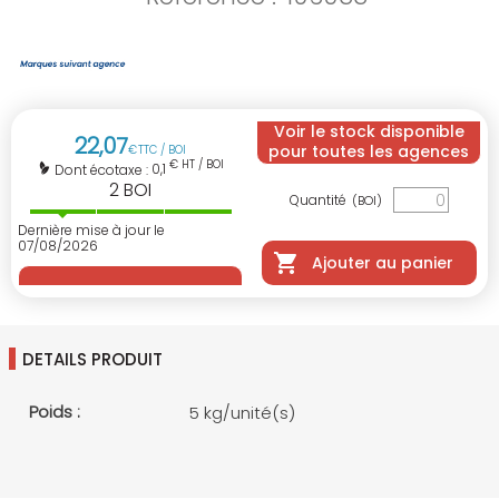
Voir le stock disponible
22
,
07
pour toutes les agences
€
TTC / BOI
€ HT / BOI
0,1
Dont écotaxe :
2
BOI
Quantité
(BOI)
Dernière mise à jour le
07/08/2026
Ajouter au panier
DETAILS PRODUIT
Poids :
5 kg/unité(s)