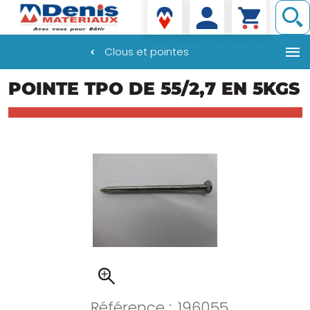
Denis matériaux
Clous et pointes
Aller
POINTE TPO DE 55/2,7 EN 5KGS
au
contenu
principal
Référence :
196055