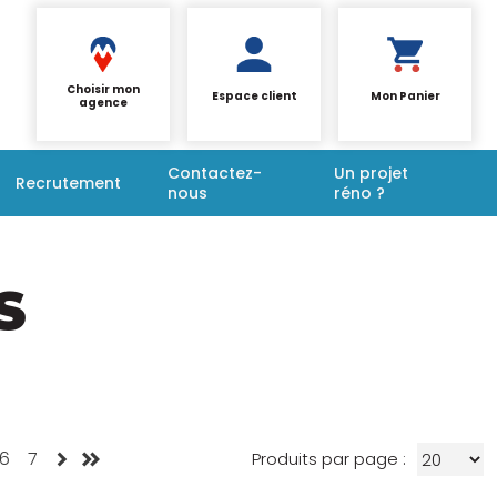
Choisir mon
Espace client
Mon Panier
agence
Contactez-
Un projet
Recrutement
nous
réno ?
S
6
7
Produits par page :