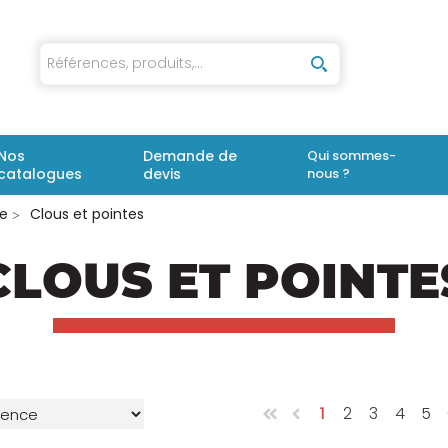
iaux
Nos
Demande de
Qui sommes-
catalogues
devis
nous ?
ie
Clous et pointes
CLOUS ET POINTE
1
2
3
4
5