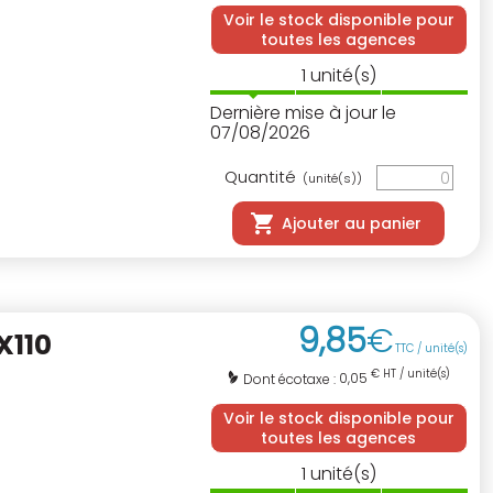
Voir le stock disponible pour
toutes les agences
1
unité(s)
Dernière mise à jour le
07/08/2026
Quantité
(unité(s))
Ajouter au panier
9
,
85
€
X110
TTC / unité(s)
€ HT / unité(s)
0,05
Dont écotaxe :
Voir le stock disponible pour
toutes les agences
1
unité(s)