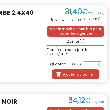
31
,
40
€
MBE 2,4X40
TTC / unité(s)
€ HT / unité(s)
0,05
Dont écotaxe :
Voir le stock disponible pour
toutes les agences
2
unité(s)
Dernière mise à jour le
07/08/2026
Quantité
(unité(s))
Ajouter au panier
64
,
12
€
 NOIR
TTC / BOITE