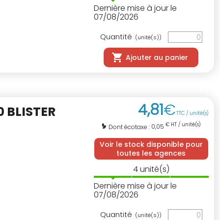
Dernière mise à jour le
07/08/2026
Quantité
(unité(s))
Ajouter au panier
4
,
81
€
 BLISTER
TTC / unité(s)
€ HT / unité(s)
0,05
Dont écotaxe :
Voir le stock disponible pour
toutes les agences
4
unité(s)
Dernière mise à jour le
07/08/2026
Quantité
(unité(s))