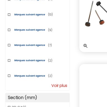
(13)
(9)
(7)
(2)
(2)
Voir plus
Section (mm)