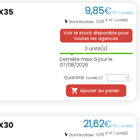
9
,
85
€
2X35
TTC / unité(s)
€ HT / unité(s)
0,05
Dont écotaxe :
Voir le stock disponible pour
toutes les agences
3
unité(s)
Dernière mise à jour le
07/08/2026
Quantité
(unité(s))
Ajouter au panier
21
,
62
€
3X30
TTC / unité(s)
€ HT / unité(s)
0,05
Dont écotaxe :