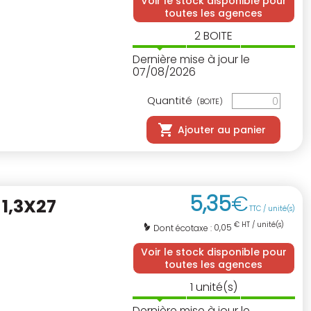
Voir le stock disponible pour
toutes les agences
2
BOITE
Dernière mise à jour le
07/08/2026
Quantité
(BOITE)
Ajouter au panier
5
,
35
€
1,3X27
TTC / unité(s)
€ HT / unité(s)
0,05
Dont écotaxe :
Voir le stock disponible pour
toutes les agences
1
unité(s)
Dernière mise à jour le