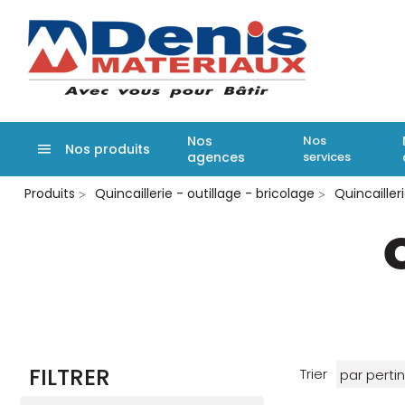
Denis matér
Nos
Nos
Nos produits
agences
services
Aller
Produits
Quincaillerie - outillage - bricolage
Quincailler
au
contenu
principal
FILTRER
Trier