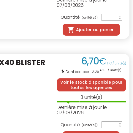
07/08/2026
Quantité
(unité(s))
Ajouter au panier
6
,
70
€
X40 BLISTER
TTC / unité(s)
€ HT / unité(s)
0,05
Dont écotaxe :
Voir le stock disponible pour
toutes les agences
3
unité(s)
Dernière mise à jour le
07/08/2026
Quantité
(unité(s))