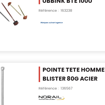
UBBINK BTE 100U
Référence :
163238
POINTE TETE HOMME 
BLISTER 80G
ACIER
Référence :
136567