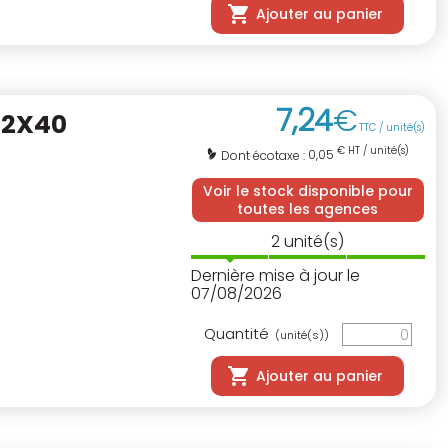
Ajouter au panier
7
,
24
€
,2X40
TTC / unité(s)
€ HT / unité(s)
0,05
Dont écotaxe :
Voir le stock disponible pour
toutes les agences
2
unité(s)
Dernière mise à jour le
07/08/2026
Quantité
(unité(s))
Ajouter au panier