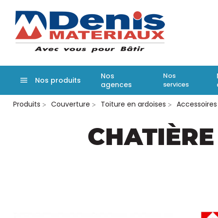
Denis matér
Nos
Nos
Nos produits
agences
services
Aller
Produits
Couverture
Toiture en ardoises
Accessoires
au
contenu
principal
CHATIÈRE