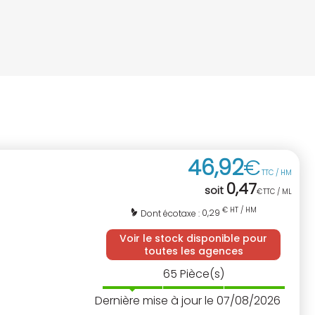
46
,
92
€
TTC / HM
0
,
47
soit
€
TTC / ML
€ HT / HM
0,29
Dont écotaxe :
Voir le stock disponible pour
toutes les agences
65
Pièce(s)
Dernière mise à jour le 07/08/2026