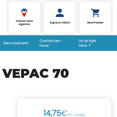
Choisir mon
Espace client
Mon Panier
agence
Contactez-
Un projet
Recrutement
nous
réno ?
 VEPAC 70
14
,
75
€
TTC / unité(s)