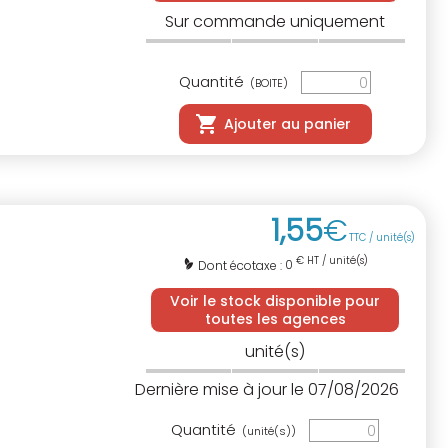
Sur commande uniquement
Quantité
(BOITE)
Ajouter au panier
1
,
55
€
TTC / unité(s)
€ HT / unité(s)
0
Dont écotaxe :
Voir le stock disponible pour
toutes les agences
unité(s)
Dernière mise à jour le 07/08/2026
Quantité
(unité(s))