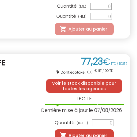
Quantité
(ML)
Quantité
(HM)
Ajouter au panier
77
,
23
€
FE
TTC / BOITE
€ HT / BOITE
0,01
Dont écotaxe :
Voir le stock disponible pour
toutes les agences
1
BOITE
Dernière mise à jour le 07/08/2026
Quantité
(BOITE)
Ajouter au panier