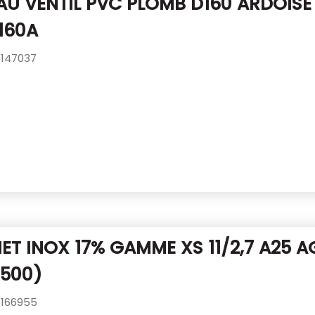
U VENTIL PVC PLOMB D160 ARDOIS
160A
147037
T INOX 17% GAMME XS 11/2,7 A25
A
 500)
166955