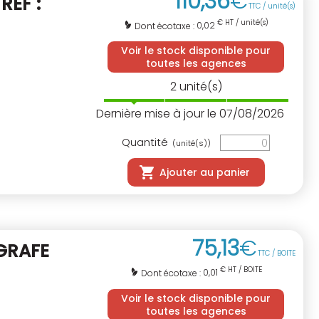
110
,
36
€
E
REF :
TTC / unité(s)
€ HT / unité(s)
0,02
Dont écotaxe :
Voir le stock disponible pour
toutes les agences
2
unité(s)
Dernière mise à jour le 07/08/2026
Quantité
(unité(s))
Ajouter au panier
75
,
13
€
GRAFE
TTC / BOITE
€ HT / BOITE
0,01
Dont écotaxe :
Voir le stock disponible pour
toutes les agences