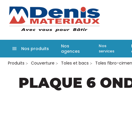
Denis matér
Nos
Nos
Nos produits
agences
services
Aller
Produits
Couverture
Toles et bacs
Toles fibro-cimen
au
contenu
principal
PLAQUE 6 OND