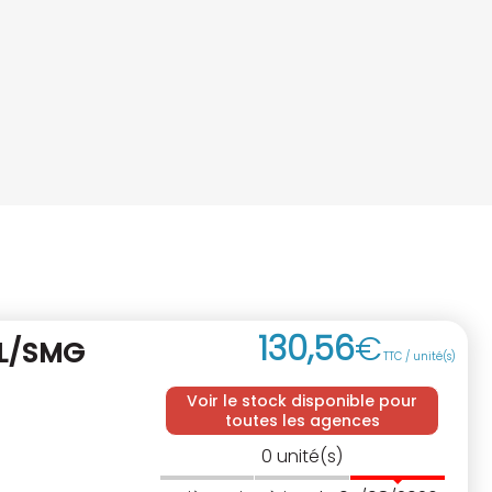
130
,
56
€
ML/SMG
TTC / unité(s)
Voir le stock disponible pour
toutes les agences
0
unité(s)