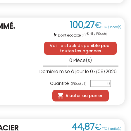
100
,
27
€
MMÉ.
TTC / Pièce(s)
€ HT / Pièce(s)
0
Dont écotaxe :
Voir le stock disponible pour
toutes les agences
0
Pièce(s)
Dernière mise à jour le 07/08/2026
Quantité
(Pièce(s))
Ajouter au panier
44
,
87
€
ACIER
TTC / unité(s)