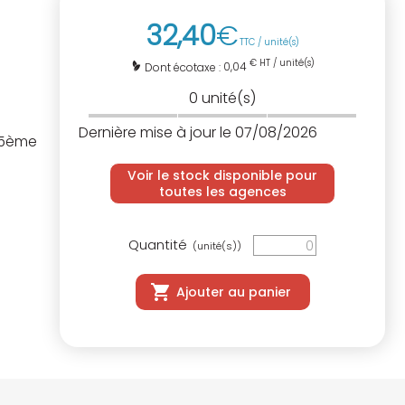
32
,
40
€
TTC / unité(s)
€ HT / unité(s)
0,04
Dont écotaxe :
0
unité(s)
Dernière mise à jour le 07/08/2026
 5ème
Voir le stock disponible pour
toutes les agences
Quantité
(unité(s))
Ajouter au panier