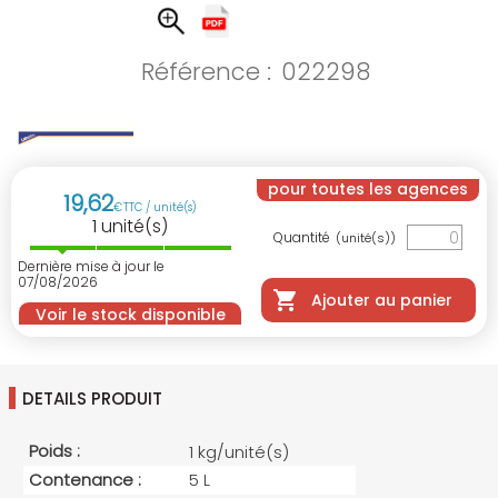
Référence :
022298
pour toutes les agences
19
,
62
€
TTC / unité(s)
1
unité(s)
Quantité
(unité(s))
Dernière mise à jour le
07/08/2026
Ajouter au panier
Voir le stock disponible
DETAILS PRODUIT
Poids :
1 kg/unité(s)
Contenance :
5 L