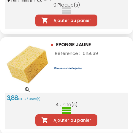
0,01
Dont écotaxe :
0
Plaque(s)
Ajouter au panier
EPONGE JAUNE
Référence :
015639
3
,
88
€
TTC / unité(s)
4
unité(s)
Ajouter au panier