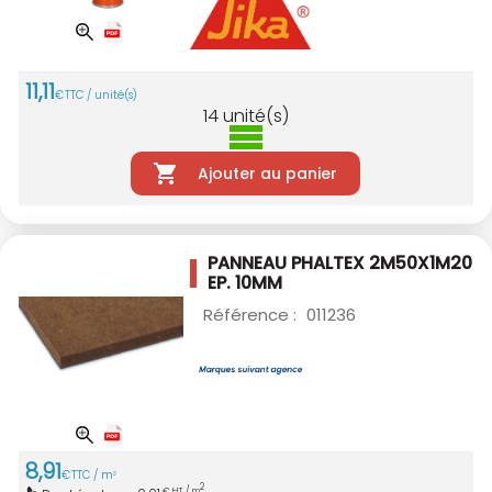
11
,
11
€
TTC / unité(s)
14
unité(s)
Ajouter au panier
PANNEAU PHALTEX 2M50X1M20
EP. 10MM
Référence :
011236
8
,
91
€
TTC / m
2
2
€ HT / m