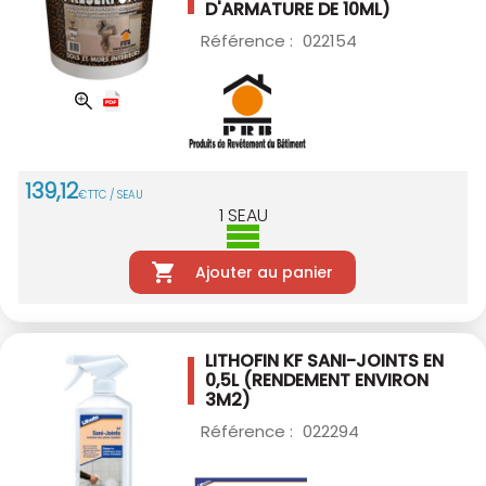
D'ARMATURE DE 10ML)
Référence :
022154
139
,
12
€
TTC / SEAU
1
SEAU
Ajouter au panier
LITHOFIN KF SANI-JOINTS EN
0,5L
(RENDEMENT ENVIRON
3M2)
Référence :
022294