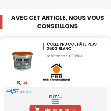
AVEC CET ARTICLE, NOUS VOUS
CONSEILLONS
COLLE PRB COL PÂTE PLUS
25KG BLANC
Référence :
000804
44
,
57
€
TTC / SEAU
13
SEAU
Ajouter au panier