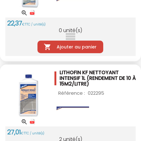
22
,
37
€
TTC / unité(s)
0
unité(s)
Ajouter au panier
LITHOFIN KF NETTOYANT
INTENSIF 1L
(RENDEMENT DE 10 À
15M2/LITRE)
Référence :
022295
27
,
01
€
TTC / unité(s)
2
unité(s)