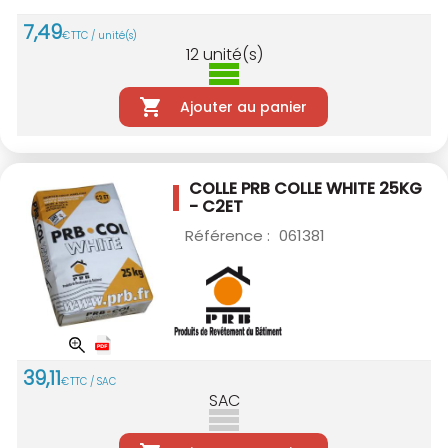
7
,
49
€
TTC / unité(s)
12
unité(s)
Ajouter au panier
COLLE PRB COLLE WHITE 25KG
- C2ET
Référence :
061381
39
,
11
€
TTC / SAC
SAC