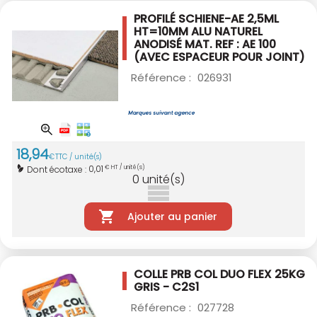
PROFILÉ SCHIENE-AE 2,5ML
HT=10MM ALU
NATUREL
ANODISÉ MAT. REF : AE 100
(AVEC ESPACEUR POUR JOINT)
Référence :
026931
18
,
94
€
TTC / unité(s)
0,01
Dont écotaxe :
€ HT / unité(s)
0
unité(s)
Ajouter au panier
COLLE PRB COL DUO FLEX 25KG
GRIS - C2S1
Référence :
027728