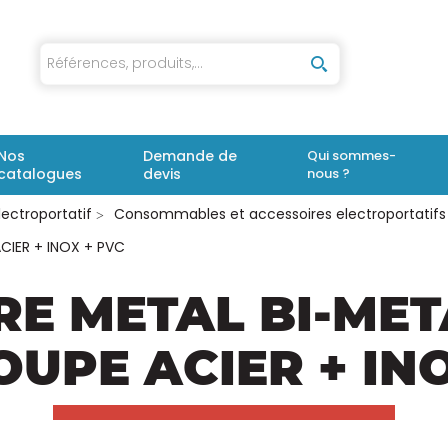
iaux
Nos
Demande de
Qui sommes-
catalogues
devis
nous ?
lectroportatif
Consommables et accessoires electroportatifs
CIER + INOX + PVC
RE METAL BI-ME
UPE ACIER + IN