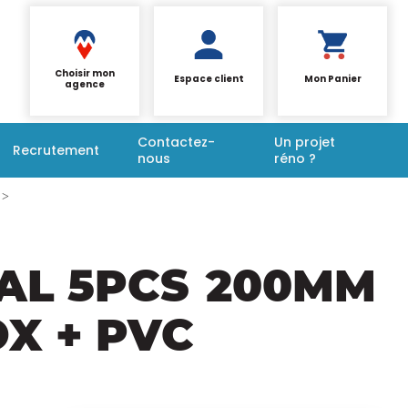
Choisir mon
Espace client
Mon Panier
agence
Contactez-
Un projet
Recrutement
nous
réno ?
TAL 5PCS
200MM
OX + PVC