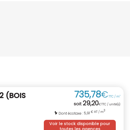
735
,
78
€
 2
(BOIS
TTC / m
3
29
,
20
soit
€
TTC / unité(s)
3
€ HT / m
5,91
Dont écotaxe :
Voir le stock disponible pour
toutes les agences