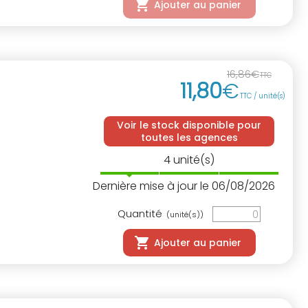
Ajouter au panier
16
,
86
€
TTC
11
,
80
€
TTC / unité(s)
Voir le stock disponible pour
toutes les agences
4
unité(s)
Dernière mise à jour le 06/08/2026
Quantité
(unité(s))
Ajouter au panier