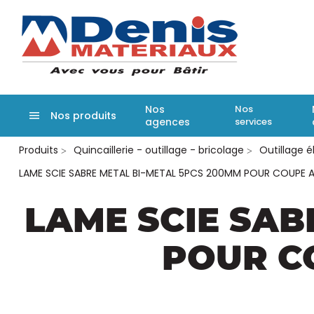
Denis matér
Nos
Nos
Nos produits
agences
services
Aller
Produits
Quincaillerie - outillage - bricolage
Outillage é
au
contenu
LAME SCIE SABRE METAL BI-METAL 5PCS 200MM POUR COUPE A
principal
LAME SCIE SAB
POUR CO