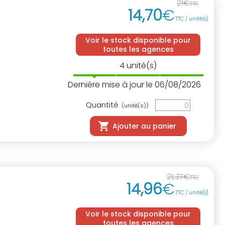
21
€
TTC
14
,
70
€
TTC / unité(s)
Voir le stock disponible pour
toutes les agences
4
unité(s)
Dernière mise à jour le 06/08/2026
Quantité
(unité(s))
Ajouter au panier
21
,
37
€
TTC
14
,
96
€
TTC / unité(s)
Voir le stock disponible pour
toutes les agences