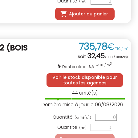
Quantité
(m
)
2
Ajouter au panier
735
,
78
€
 2
(BOIS
TTC / m
3
32
,
45
soit
€
TTC / unité(s)
3
€ HT / m
5,91
Dont écotaxe :
Voir le stock disponible pour
toutes les agences
44
unité(s)
Dernière mise à jour le 06/08/2026
Quantité
(unité(s))
Quantité
(m
)
3