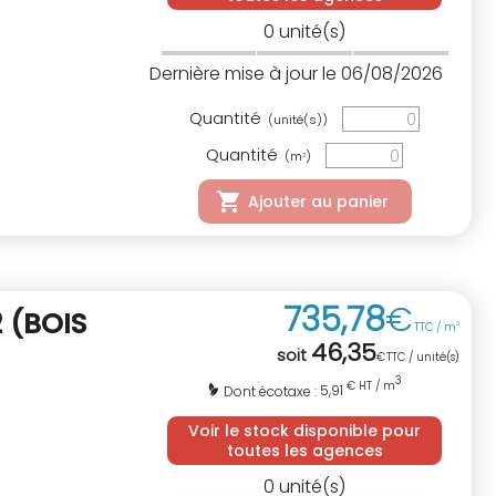
0
unité(s)
Dernière mise à jour le 06/08/2026
Quantité
(unité(s))
Quantité
(m
)
3
Ajouter au panier
735
,
78
€
2
(BOIS
TTC / m
3
46
,
35
soit
€
TTC / unité(s)
3
€ HT / m
5,91
Dont écotaxe :
Voir le stock disponible pour
toutes les agences
0
unité(s)