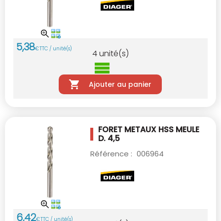
5
,
38
€
TTC / unité(s)
4
unité(s)
Ajouter au panier
FORET METAUX HSS MEULE
D. 4,5
Référence :
006964
6
,
42
€
TTC / unité(s)