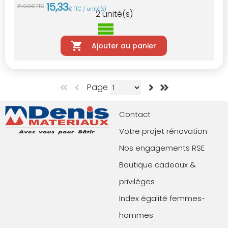
15
,
33
21
,
90
€
TTC
€
TTC / unité(s)
2
unité(s)
Ajouter au panier
Page
Contact
Votre projet rénovation
Nos engagements RSE
Boutique cadeaux &
privilèges
Index égalité femmes-
hommes