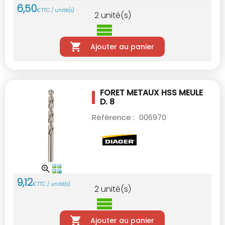
6
,
50
€
TTC / unité(s)
2
unité(s)
Ajouter au panier
FORET METAUX HSS MEULE
D. 8
Référence :
006970
9
,
12
€
TTC / unité(s)
2
unité(s)
Ajouter au panier