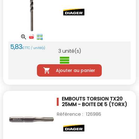
5
,
83
€
TTC / unité(s)
3
unité(s)
Ajouter au panier
EMBOUTS TORSION TX20
25MM - BOITE DE 5
(TORX)
Référence :
126986