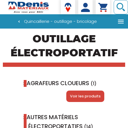
Denis matériaux
Quincaillerie - outillage - bricolage
Aller
OUTILLAGE
au
contenu
principal
ÉLECTROPORTATIF
AGRAFEURS CLOUEURS
(1)
Voir les produits
AUTRES MATÉRIELS
ÉLECTROPORTATIFS
(14)