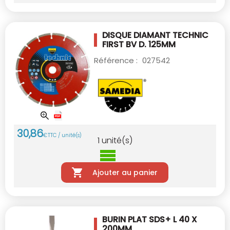
DISQUE DIAMANT TECHNIC
FIRST BV D. 125MM
Référence :
027542
30
,
86
€
TTC / unité(s)
1
unité(s)
Ajouter au panier
BURIN PLAT SDS+
L 40 X
200MM