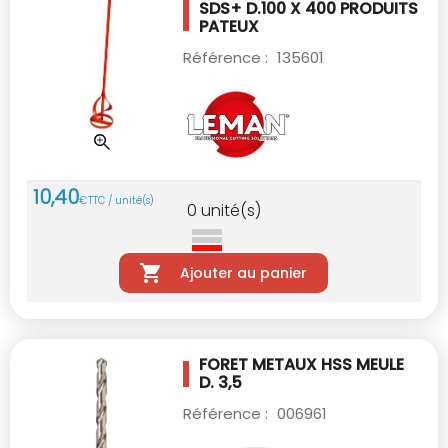
SDS+ D.100 X 400
PRODUITS
PATEUX
Référence :
135601
10
,
40
€
TTC / unité(s)
0
unité(s)
Ajouter au panier
FORET METAUX HSS MEULE
D. 3,5
Référence :
006961