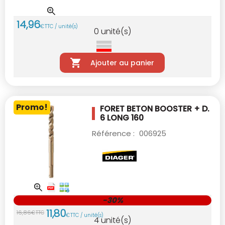
14
,
96
€
TTC / unité(s)
0
unité(s)
Ajouter au panier
Promo!
FORET BETON BOOSTER + D.
6 LONG 160
Référence :
006925
-30%
11
,
80
16
,
86
€
TTC
€
TTC / unité(s)
4
unité(s)