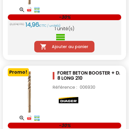
-30%
14
,
96
21
,
37
€
TTC
€
TTC / unité(s)
1
unité(s)
Ajouter au panier
Promo!
FORET BETON BOOSTER + D.
8 LONG 210
Référence :
006930
-30%