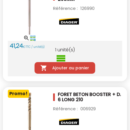
Référence :
126990
41
,
24
€
TTC / unité(s)
1
unité(s)
Ajouter au panier
Promo!
FORET BETON BOOSTER + D.
6 LONG 210
Référence :
006929