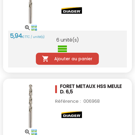
5
,
94
€
TTC / unité(s)
6
unité(s)
Ajouter au panier
FORET METAUX HSS MEULE
D. 6,5
Référence :
006968