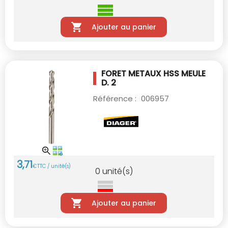
Ajouter au panier
FORET METAUX HSS MEULE
D. 2
Référence :
006957
3
,
71
€
TTC / unité(s)
0
unité(s)
Ajouter au panier