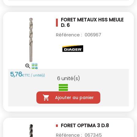
FORET METAUX HSS MEULE
D. 6
Référence :
006967
5
,
76
€
TTC / unité(s)
6
unité(s)
Ajouter au panier
FORET OPTIMA 3 D.8
Référence :
067345