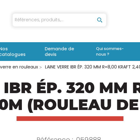
iaux
Nos
Demande de
Qui sommes-
catalogues
devis
nous ?
 verre en rouleaux
LAINE VERRE IBR ÉP. 320 MM R=8,00 KRAFT 2,
 IBR ÉP. 320 MM 
20M (ROULEAU DE
Référence :
059888