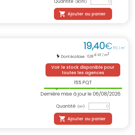
Quantité
(BOITE)
Ajouter au panier
19
,
40
€
TTC / m
2
2
€ HT / m
0,18
Dont écotaxe :
Voir le stock disponible pour
toutes les agences
155
PQT
Dernière mise à jour le 06/08/2026
Quantité
(m
)
2
Ajouter au panier