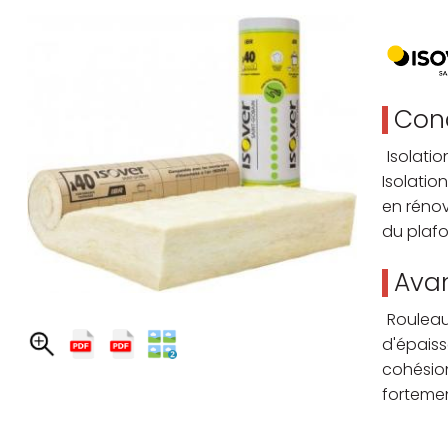
Cond
Isolati
Isolatio
en rénov
du plaf
Avan
Rouleau
d'épais
cohésio
fortemen