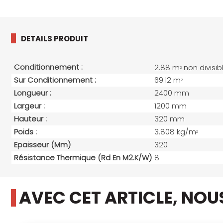
DETAILS PRODUIT
Conditionnement :
2.88 m
non divisib
2
Sur Conditionnement :
69.12 m
2
Longueur :
2400 mm
Largeur :
1200 mm
Hauteur :
320 mm
Poids :
3.808 kg/m
2
Epaisseur (mm)
320
Résistance Thermique (Rd En M2.K/W)
8
AVEC CET ARTICLE, NO