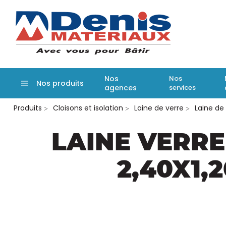
Denis matér
Nos
Nos
Nos produits
agences
services
Aller
Produits
Cloisons et isolation
Laine de verre
Laine de
au
contenu
principal
LAINE VERRE
2,40X1,