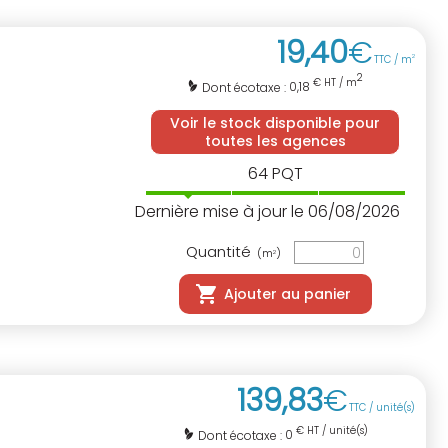
19
,
40
€
TTC / m
2
2
€ HT / m
0,18
Dont écotaxe :
Voir le stock disponible pour
toutes les agences
64
PQT
Dernière mise à jour le 06/08/2026
Quantité
(m
)
2
Ajouter au panier
139
,
83
€
TTC / unité(s)
€ HT / unité(s)
0
Dont écotaxe :