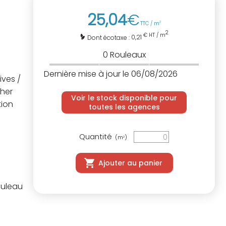
25
,
04
€
TTC / m
2
2
€ HT / m
0,21
Dont écotaxe :
0
Rouleaux
Dernière mise à jour le 06/08/2026
ives /
cher
Voir le stock disponible pour
tion
toutes les agences
Quantité
(m
)
2
Ajouter au panier
ouleau