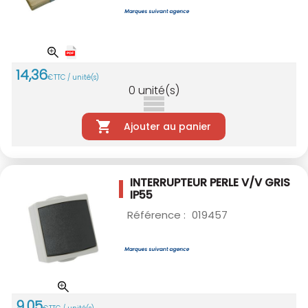
14
,
36
€
TTC / unité(s)
0
unité(s)
Ajouter au panier
INTERRUPTEUR PERLE V/V GRIS
IP55
Référence :
019457
9
,
05