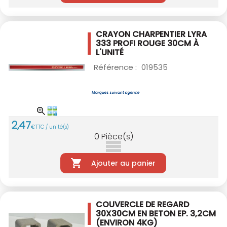
CRAYON CHARPENTIER LYRA
333 PROFI ROUGE
30CM À
L'UNITÉ
Référence :
019535
2
,
47
€
TTC / unité(s)
0
Pièce(s)
Ajouter au panier
COUVERCLE DE REGARD
30X30CM EN BETON
EP. 3,2CM
(ENVIRON 4KG)