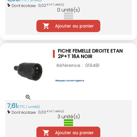
€
TTC / unité(s)
0,02
Dont écotaxe :
€ HT / unité(s)
0
unité(s)
Ajouter au panier
FICHE FEMELLE DROITE ETAN
2P+T 16A NOIR
Référence :
019481
7
,
61
€
TTC / unité(s)
0,02
Dont écotaxe :
€ HT / unité(s)
3
unité(s)
Ajouter au panier