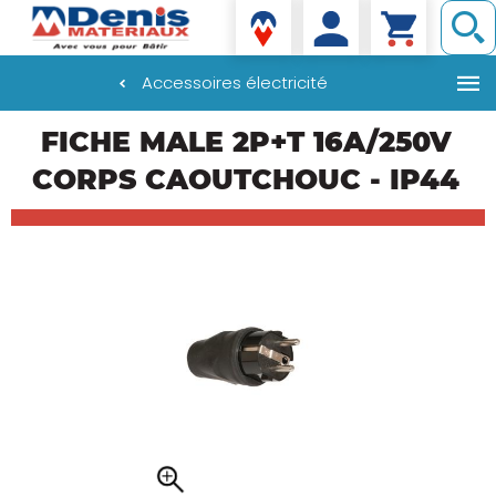
Denis matériaux
Accessoires électricité
Aller
FICHE MALE 2P+T 16A/250V
au
contenu
CORPS CAOUTCHOUC - IP44
principal