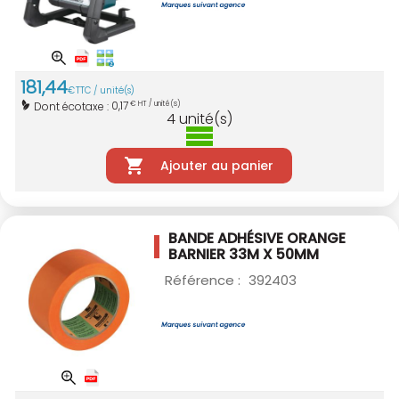
181
,
44
€
TTC / unité(s)
0,17
Dont écotaxe :
€ HT / unité(s)
4
unité(s)
Ajouter au panier
BANDE ADHÉSIVE ORANGE
BARNIER 33M X 50MM
Référence :
392403