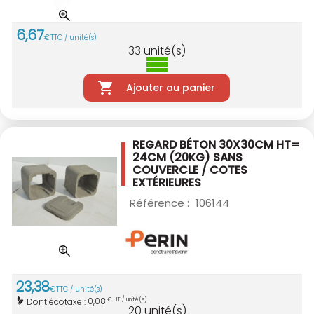
6
,
67
€
TTC / unité(s)
33
unité(s)
Ajouter au panier
REGARD BÉTON 30X30CM HT=
24CM (20KG)
SANS
COUVERCLE / COTES
EXTÉRIEURES
Référence :
106144
23
,
38
€
TTC / unité(s)
0,08
Dont écotaxe :
€ HT / unité(s)
20
unité(s)