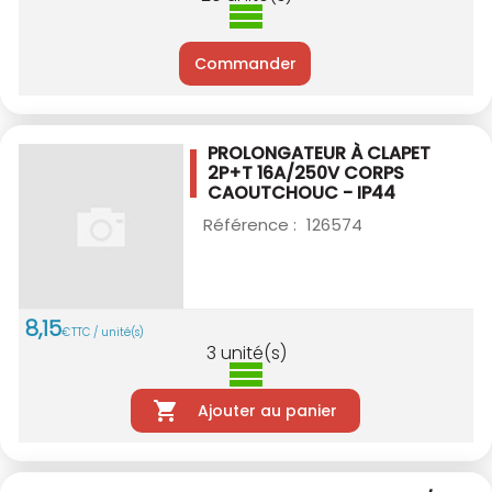
Commander
PROLONGATEUR À CLAPET
2P+T 16A/250V
CORPS
CAOUTCHOUC - IP44
Référence :
126574
8
,
15
€
TTC / unité(s)
3
unité(s)
Ajouter au panier