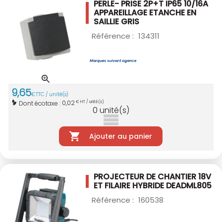
PERLE- PRISE 2P+T IP65 10/16A
APPAREILLAGE ETANCHE EN
SAILLIE GRIS
Référence :
134311
9
,
65
€
TTC / unité(s)
0,02
Dont écotaxe :
€ HT / unité(s)
0
unité(s)
Ajouter au panier
PROJECTEUR DE CHANTIER 18V
ET FILAIRE
HYBRIDE DEADML805
Référence :
160538