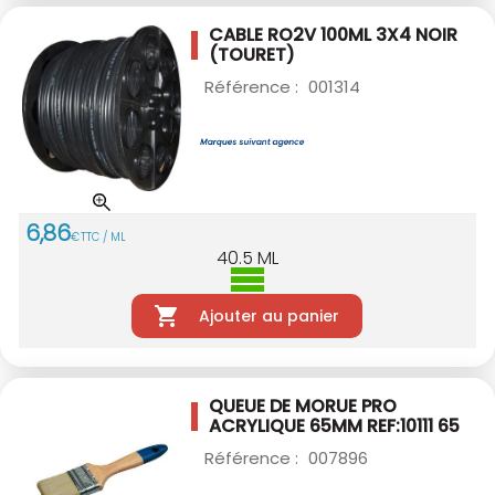
CABLE RO2V 100ML 3X4 NOIR
(TOURET)
Référence :
001314
6
,
86
€
TTC / ML
40.5
ML
Ajouter au panier
QUEUE DE MORUE PRO
ACRYLIQUE 65MM
REF:10111 65
Référence :
007896