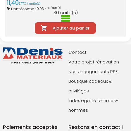
11
,
40
€
TTC / unité(s)
0,03
Dont écotaxe :
€ HT / unité(s)
30
unité(s)
Ajouter au panier
Contact
Votre projet rénovation
Nos engagements RSE
Boutique cadeaux &
privilèges
Index égalité femmes-
hommes
Paiements acceptés
Restons en contact !