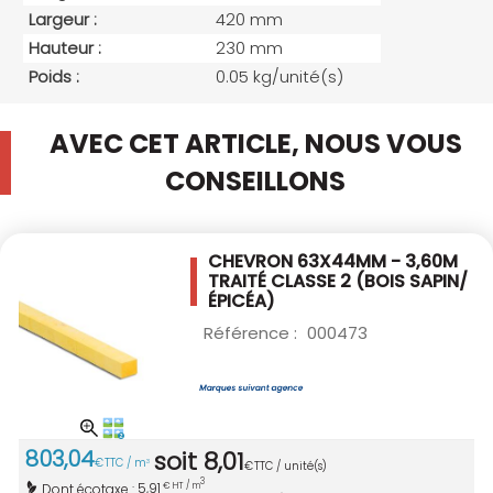
Largeur :
420 mm
Hauteur :
230 mm
Poids :
0.05 kg/unité(s)
AVEC CET ARTICLE, NOUS VOUS
CONSEILLONS
CHEVRON 63X44MM - 3,60M
TRAITÉ CLASSE 2
(BOIS SAPIN/
ÉPICÉA)
Référence :
000473
803
,
04
soit
8
,
01
€
TTC / m
3
€
TTC / unité(s)
3
5,91
Dont écotaxe :
€ HT / m