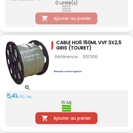
0
unité(s)
Ajouter au panier
CABLE HO5 150ML VVF 3X2,5
GRIS (TOURET)
Référence :
001306
5
,
41
€
TTC / ML
15
ML
Ajouter au panier