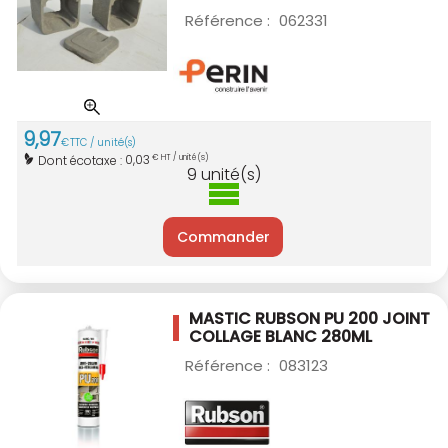
Référence :
062331
9
,
97
€
TTC / unité(s)
0,03
Dont écotaxe :
€ HT / unité(s)
9
unité(s)
Commander
MASTIC RUBSON PU 200 JOINT
COLLAGE BLANC
280ML
Référence :
083123