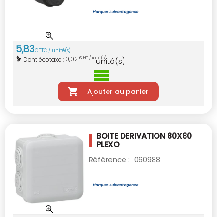
5
,
83
€
TTC / unité(s)
0,02
Dont écotaxe :
€ HT / unité(s)
1
unité(s)
Ajouter au panier
BOITE DERIVATION 80X80
PLEXO
Référence :
060988