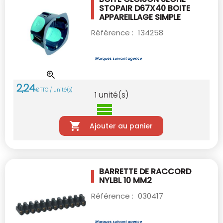
STOPAIR D67X40
BOITE
APPAREILLAGE SIMPLE
Référence :
134258
2
,
24
€
TTC / unité(s)
1
unité(s)
Ajouter au panier
BARRETTE DE RACCORD
NYLBL 10 MM2
Référence :
030417