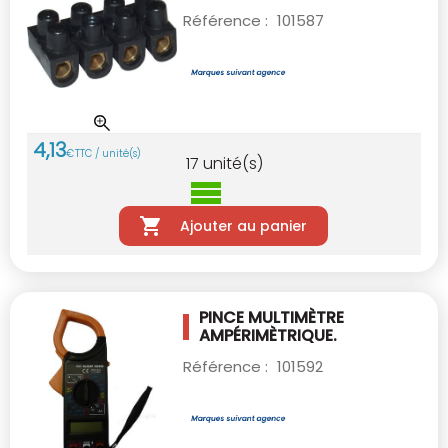
Référence :
101587
4
,
13
€
TTC / unité(s)
17
unité(s)
Ajouter au panier
PINCE MULTIMÈTRE
AMPÉRIMÈTRIQUE.
Référence :
101592