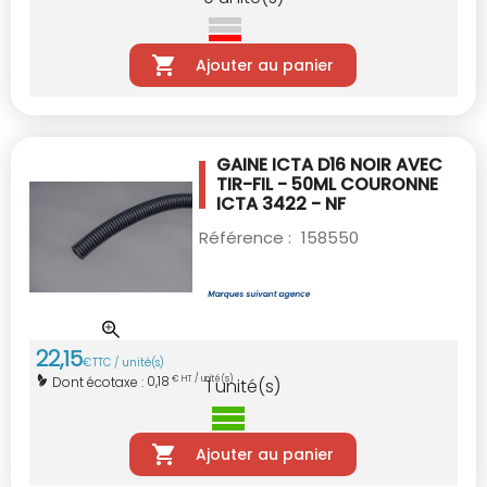
Ajouter au panier
GAINE ICTA D16 NOIR AVEC
TIR-FIL - 50ML
COURONNE
ICTA 3422 - NF
Référence :
158550
22
,
15
€
TTC / unité(s)
0,18
Dont écotaxe :
€ HT / unité(s)
1
unité(s)
Ajouter au panier