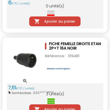
6
€
TTC / unité(s)
0
unité(s)
Ajouter au panier
FICHE FEMELLE DROITE ETAN
2P+T 16A NOIR
Référence :
019481
7
,
61
€
TTC / unité(s)
0,02
Dont écotaxe :
€ HT / unité(s)
3
unité(s)
Ajouter au panier