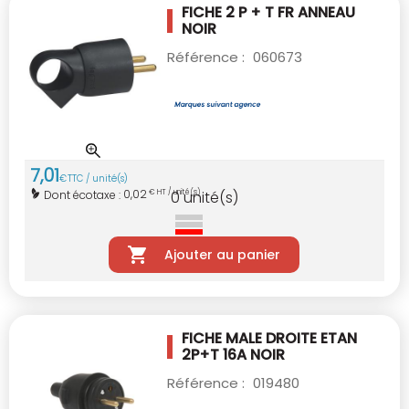
FICHE 2 P + T FR ANNEAU
NOIR
Référence :
060673
7
,
01
€
TTC / unité(s)
0,02
Dont écotaxe :
€ HT / unité(s)
0
unité(s)
Ajouter au panier
FICHE MALE DROITE ETAN
2P+T 16A NOIR
Référence :
019480