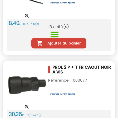
8
,
40
€
TTC / unité(s)
5
unité(s)
Ajouter au panier
PROL 2 P + T FR CAOUT NOIR
A VIS
Référence :
060677
30
,
36
€
TTC / unité(s)