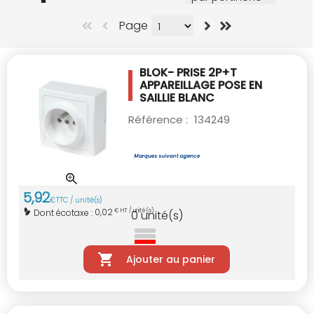
Page
BLOK- PRISE 2P+T
APPAREILLAGE POSE EN
SAILLIE BLANC
Référence :
134249
5
,
92
€
TTC / unité(s)
0,02
Dont écotaxe :
€ HT / unité(s)
0
unité(s)
Ajouter au panier