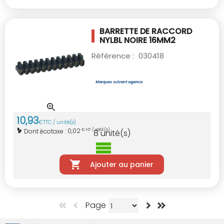
BARRETTE DE RACCORD
NYLBL NOIRE 16MM2
Référence :
030418
10
,
93
€
TTC / unité(s)
0,02
Dont écotaxe :
€ HT / unité(s)
8
unité(s)
Ajouter au panier
Page