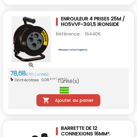
ENROULEUR 4 PRISES 25M /
HO5VVF-3G1,5
IRONSIDE
Référence :
164406
78
,
68
€
TTC / unité(s)
0,06
Dont écotaxe :
€ HT / unité(s)
1
unité(s)
Ajouter au panier
BARRETTE DE 12
CONNEXIONS 16MM².