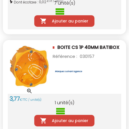
0,02
Dont écotaxe :
€ HT / unité(s)
7
unité(s)
Ajouter au panier
BOITE CS 1P 40MM BATIBOX
Référence :
030157
3
,
77
€
TTC / unité(s)
1
unité(s)
Ajouter au panier