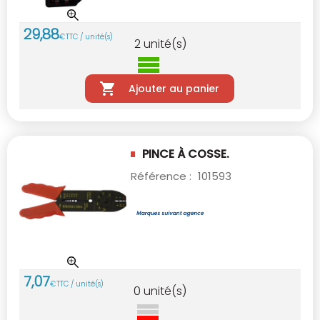
29
,
88
€
TTC / unité(s)
2
unité(s)
Ajouter au panier
PINCE À COSSE.
Référence :
101593
7
,
07
€
TTC / unité(s)
0
unité(s)