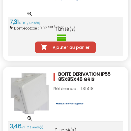
7
,
31
€
TTC / unité(s)
0,02
Dont écotaxe :
€ HT / unité(s)
1
unité(s)
Ajouter au panier
BOITE DERIVATION IP55
85X85X45 GRIS
Référence :
131418
3
,
46
€
TTC / unité(s)
0
unité(s)