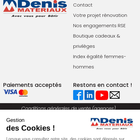
Contact
Votre projet rénovation
Nos engagements RSE
Boutique cadeaux &
privilèges
Index égalité femmes-
hommes
Paiements acceptés
Restons en contact !
Conditions générales de vente (agences)
Conditions générales de vente (e-commerce)
Gestion
Mentions légales
Plan du site
des Cookies !
Politique de confidentialité
Lorsque vous consultez notre site, des cookies sont déposés sur