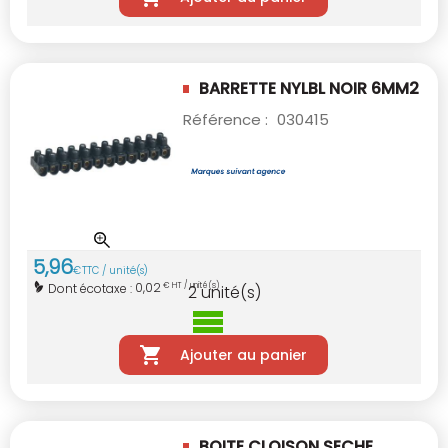
BARRETTE NYLBL NOIR 6MM2
Référence :
030415
5
,
96
€
TTC / unité(s)
0,02
Dont écotaxe :
€ HT / unité(s)
2
unité(s)
Ajouter au panier
BOITE CLOISON SECHE