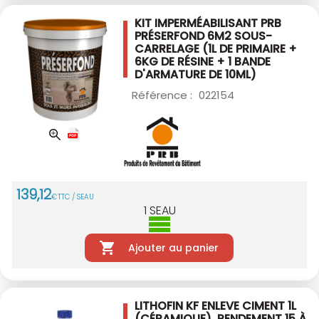
KIT IMPERMÉABILISANT PRB
PRÉSERFOND 6M2
SOUS-
CARRELAGE (1L DE PRIMAIRE +
6KG DE
RÉSINE + 1 BANDE
D'ARMATURE DE 10ML)
Référence :
022154
139
,
12
€
TTC / SEAU
1
SEAU
Ajouter au panier
LITHOFIN KF ENLEVE CIMENT 1L
(CÉRAMIQUE). RENDEMENT 15 À