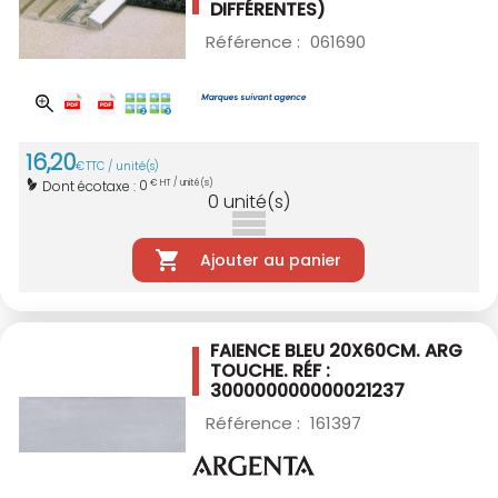
DIFFÉRENTES)
Référence :
061690
16
,
20
€
TTC / unité(s)
0
Dont écotaxe :
€ HT / unité(s)
0
unité(s)
Ajouter au panier
FAIENCE BLEU 20X60CM.
ARG
TOUCHE. RÉF :
300000000000021237
Référence :
161397