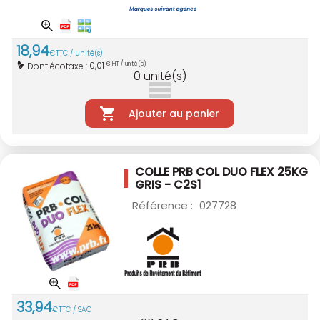
18
,
94
€
TTC / unité(s)
0,01
Dont écotaxe :
€ HT / unité(s)
0
unité(s)
Ajouter au panier
COLLE PRB COL DUO FLEX 25KG
GRIS - C2S1
Référence :
027728
33
,
94
€
TTC / SAC