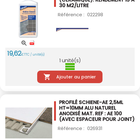
30 M2/LITRE
Référence :
022298
19
,
62
€
TTC / unité(s)
1
unité(s)
Ajouter au panier
PROFILÉ SCHIENE-AE 2,5ML
HT=10MM ALU
NATUREL
ANODISÉ MAT. REF : AE 100
(AVEC ESPACEUR POUR JOINT)
Référence :
026931