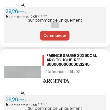
29
,
26
€
TTC / m
2
2
0,05
Dont écotaxe :
€ HT / m
Sur commande uniquement
Commander
FAIENCE SAUGE 20X60CM.
ARG TOUCHE. RÉF :
300000000000021245
Référence :
161402
29
,
26
€
TTC / m
2
2
0,05
Dont écotaxe :
€ HT / m
Sur commande uniquement