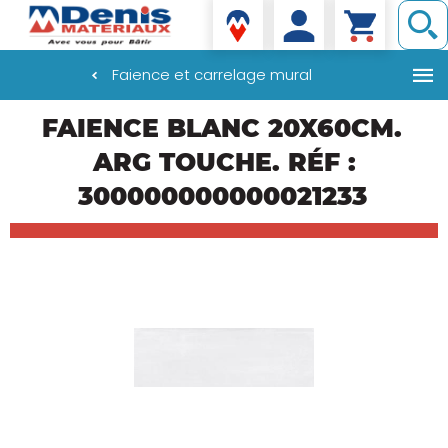
Denis matériaux
Faience et carrelage mural
Aller
FAIENCE BLANC 20X60CM.
au
contenu
ARG TOUCHE. RÉF :
principal
300000000000021233