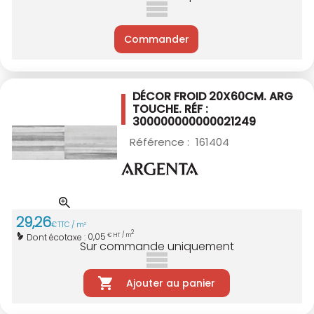
Commander
DÉCOR FROID 20X60CM.
ARG
TOUCHE. RÉF :
300000000000021249
Référence :
161404
29
,
26
€
TTC / m
2
2
0,05
Dont écotaxe :
€ HT / m
Sur commande uniquement
Ajouter au panier