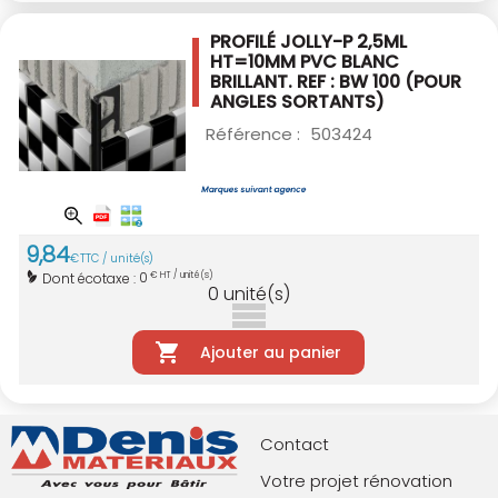
PROFILÉ JOLLY-P 2,5ML
HT=10MM PVC BLANC
BRILLANT. REF : BW 100
(POUR
ANGLES SORTANTS)
Référence :
503424
9
,
84
€
TTC / unité(s)
0
Dont écotaxe :
€ HT / unité(s)
0
unité(s)
Ajouter au panier
Contact
Votre projet rénovation