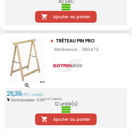
30
SAC
Ajouter au panier
TRÉTEAU PIN PRO
Référence :
060473
25
,
39
€
TTC / unité(s)
0,26
Dont écotaxe :
€ HT / unité(s)
12
unité(s)
Ajouter au panier