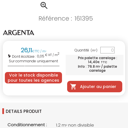
Référence :
161395
26
,
11
Quantité
(m
)
2
€
TTC / m
2
2
€ HT / m
0,05
Dont écotaxe :
Prix palette carrelage :
Sur commande uniquement
14
,
40
€
TTC
Info : 76.8 m
/ palette
2
carrelage
Voir le stock disponible
pour toutes les agences
Ajouter au panier
DETAILS PRODUIT
Conditionnement :
1.2 m
non divisible
2