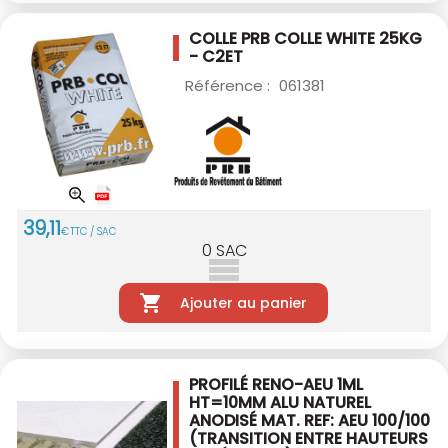
COLLE PRB COLLE WHITE 25KG
- C2ET
Référence :
061381
39
,
11
€
TTC / SAC
0
SAC
Ajouter au panier
PROFILÉ RENO-AEU 1ML
HT=10MM ALU
NATUREL
ANODISÉ MAT. REF: AEU 100/100
(TRANSITION ENTRE HAUTEURS