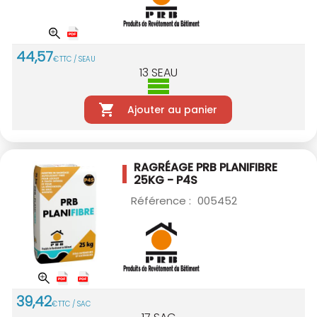
44
,
57
€
TTC / SEAU
13
SEAU
Ajouter au panier
RAGRÉAGE PRB PLANIFIBRE
25KG - P4S
Référence :
005452
39
,
42
€
TTC / SAC