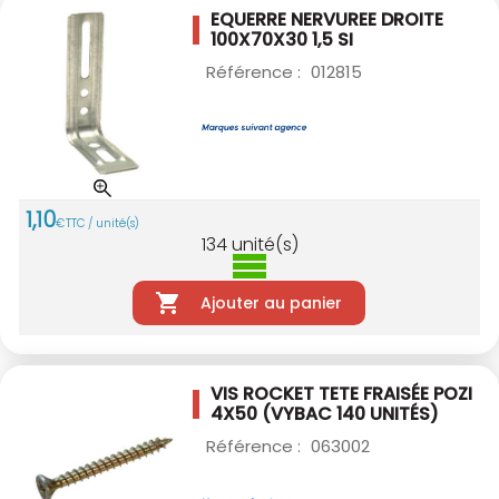
EQUERRE NERVUREE DROITE
100X70X30 1,5 SI
Référence :
012815
1
,
10
€
TTC / unité(s)
134
unité(s)
Ajouter au panier
VIS ROCKET TETE FRAISÉE POZI
4X50
(VYBAC 140 UNITÉS)
Référence :
063002