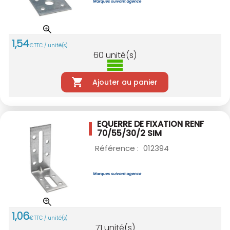
1
,
54
€
TTC / unité(s)
60
unité(s)
Ajouter au panier
EQUERRE DE FIXATION RENF
70/55/30/2 SIM
Référence :
012394
1
,
06
€
TTC / unité(s)
71
unité(s)