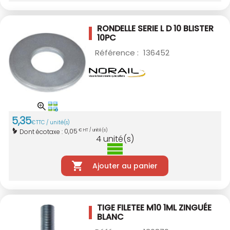
RONDELLE SERIE L D 10 BLISTER
10PC
Référence :
136452
5
,
35
€
TTC / unité(s)
0,05
Dont écotaxe :
€ HT / unité(s)
4
unité(s)
Ajouter au panier
TIGE FILETEE M10 1ML ZINGUÉE
BLANC