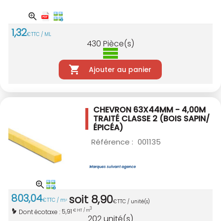
1
,
32
€
TTC / ML
430
Pièce(s)
Ajouter au panier
CHEVRON 63X44MM - 4,00M
TRAITÉ CLASSE 2
(BOIS SAPIN/
ÉPICÉA)
Référence :
001135
803
,
04
soit
8
,
90
€
TTC / m
3
€
TTC / unité(s)
3
5,91
Dont écotaxe :
€ HT / m
202
unité(s)