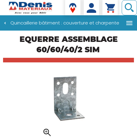
Denis matériaux
Quincaillerie bâtiment : couverture et charpente
Aller
EQUERRE ASSEMBLAGE
au
contenu
60/60/40/2 SIM
principal