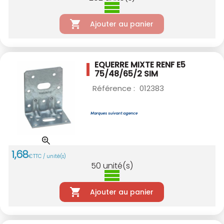
Ajouter au panier
EQUERRE MIXTE RENF E5
75/48/65/2 SIM
Référence :
012383
1
,
68
€
TTC / unité(s)
50
unité(s)
Ajouter au panier