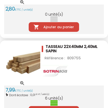
2
,
80
€
TTC / unité(s)
0
unité(s)
Ajouter au panier
TASSEAU 22X40MM 2,40ML
SAPIN
Référence :
809755
7
,
99
€
TTC / unité(s)
0,01
Dont écotaxe :
€ HT / unité(s)
6
unité(s)