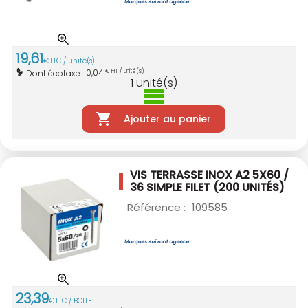
19
,
61
€
TTC / unité(s)
0,04
Dont écotaxe :
€ HT / unité(s)
1
unité(s)
Ajouter au panier
VIS TERRASSE INOX A2 5X60 /
36 SIMPLE
FILET (200 UNITÉS)
Référence :
109585
23
,
39
€
TTC / BOITE