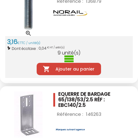
Référence :
136879
3
,
16
€
TTC / unité(s)
0,04
Dont écotaxe :
€ HT / unité(s)
9
unité(s)
Ajouter au panier
EQUERRE DE BARDAGE
65/138/53/2.5
RÉF :
EBC140/2.5
Référence :
146263