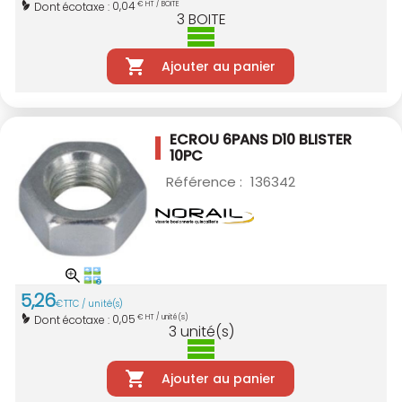
0,04
Dont écotaxe :
€ HT / BOITE
3
BOITE
Ajouter au panier
ECROU 6PANS D10 BLISTER
10PC
Référence :
136342
5
,
26
€
TTC / unité(s)
0,05
Dont écotaxe :
€ HT / unité(s)
3
unité(s)
Ajouter au panier