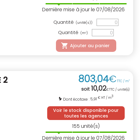
Dernière mise à jour le 07/08/2026
Quantité
(unité(s))
Quantité
(m
)
3
Ajouter au panier
803
,
04
€
 2
TTC / m
3
10
,
02
soit
€
TTC / unité(s)
3
€ HT / m
5,91
Dont écotaxe :
Voir le stock disponible pour
toutes les agences
155
unité(s)
Dernière mise à jour le 07/08/2026