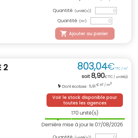
Quantité
(unité(s))
Quantité
(m
)
3
Ajouter au panier
803
,
04
€
 2
TTC / m
3
8
,
90
soit
€
TTC / unité(s)
3
€ HT / m
5,91
Dont écotaxe :
Voir le stock disponible pour
toutes les agences
170
unité(s)
Dernière mise à jour le 07/08/2026
Quantité
(unité(s))