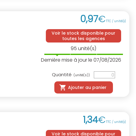
0
,
97
€
TTC / unité(s)
Voir le stock disponible pour
toutes les agences
95
unité(s)
Dernière mise à jour le 07/08/2026
Quantité
(unité(s))
Ajouter au panier
1
,
34
€
TTC / unité(s)
Voir le stock disponible pour