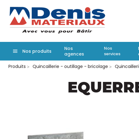
Denis matér
Nos
Nos
Nos produits
agences
services
Aller
Produits
Quincaillerie - outillage - bricolage
Quincailler
au
contenu
principal
EQUERRE