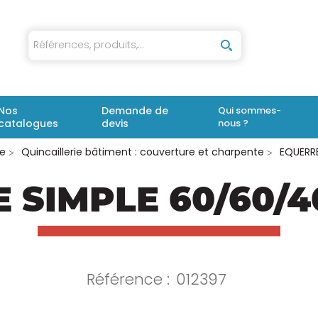
iaux
Nos
Demande de
Qui sommes-
catalogues
devis
nous ?
ie
Quincaillerie bâtiment : couverture et charpente
EQUERRE
 SIMPLE 60/60/40
Référence :
012397