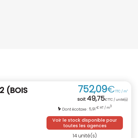
752
,
09
€
 2
(BOIS
TTC / m
3
49
,
75
soit
€
TTC / unité(s)
3
€ HT / m
5,91
Dont écotaxe :
Voir le stock disponible pour
toutes les agences
14
unité(s)