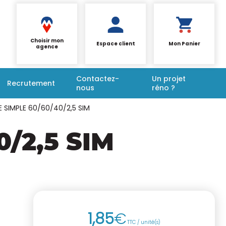
Choisir mon
Espace client
Mon Panier
agence
Contactez-
Un projet
Recrutement
nous
réno ?
 SIMPLE 60/60/40/2,5 SIM
/2,5 SIM
1
,
85
€
TTC / unité(s)