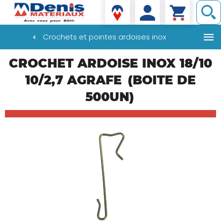
Denis matériaux
Crochets et pointes ardoises inox
Aller
CROCHET ARDOISE INOX 18/10
au
contenu
10/2,7 AGRAFE
(BOITE DE
principal
500UN)