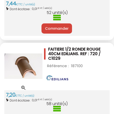
7
,
44
€
TTC / unité(s)
0,01
Dont écotaxe :
€ HT / unité(s)
52
unité(s)
Commander
FAITIERE 1/2 RONDE ROUGE
40CM EDILIANS.
REF : 720 /
C1029
Référence :
187100
7
,
20
€
TTC / unité(s)
0,01
Dont écotaxe :
€ HT / unité(s)
58
unité(s)