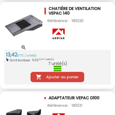
CHATIÈRE DE VENTILATION
VEPAC 140
Référence :
185120
13
,
42
€
TTC / unité(s)
0,02
Dont écotaxe :
€ HT / unité(s)
7
unité(s)
Ajouter au panier
ADAPTATEUR VEPAC D100
Référence :
185121