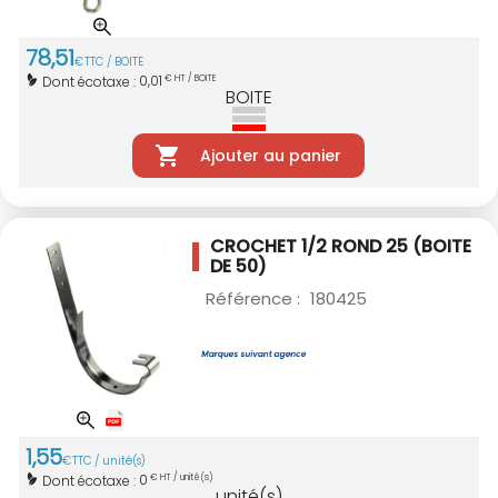
78
,
51
€
TTC / BOITE
0,01
Dont écotaxe :
€ HT / BOITE
BOITE
Ajouter au panier
CROCHET 1/2 ROND 25
(BOITE
DE 50)
Référence :
180425
1
,
55
€
TTC / unité(s)
0
Dont écotaxe :
€ HT / unité(s)
unité(s)