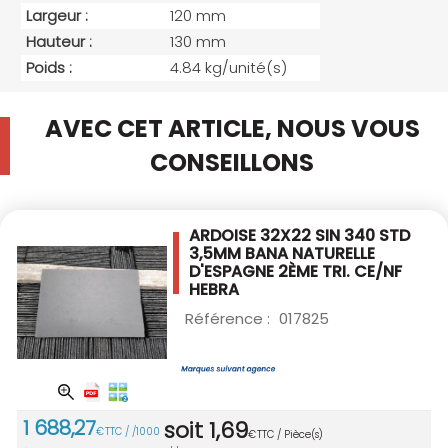
Largeur :
120 mm
Hauteur :
130 mm
Poids :
4.84 kg/unité(s)
AVEC CET ARTICLE, NOUS VOUS
CONSEILLONS
ARDOISE 32X22 SIN 340 STD
3,5MM BANA
NATURELLE
D'ESPAGNE 2ÈME TRI. CE/NF
HEBRA
Référence :
017825
1 688
,
27
soit
1
,
69
€
TTC / /1000
€
TTC / Pièce(s)