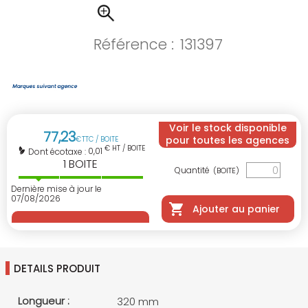
Référence :
131397
Voir le stock disponible
77
,
23
pour toutes les agences
€
TTC / BOITE
€ HT / BOITE
0,01
Dont écotaxe :
1
BOITE
Quantité
(BOITE)
Dernière mise à jour le
07/08/2026
Ajouter au panier
DETAILS PRODUIT
Longueur :
320 mm