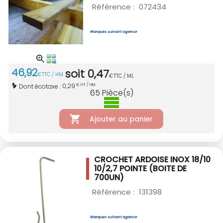
Référence :
072434
46
,
92
soit
0
,
47
€
TTC / HM
€
TTC / ML
0,29
Dont écotaxe :
€ HT / HM
65
Pièce(s)
Ajouter au panier
CROCHET ARDOISE INOX 18/10
10/2,7 POINTE
(BOITE DE
700UN)
Référence :
131398