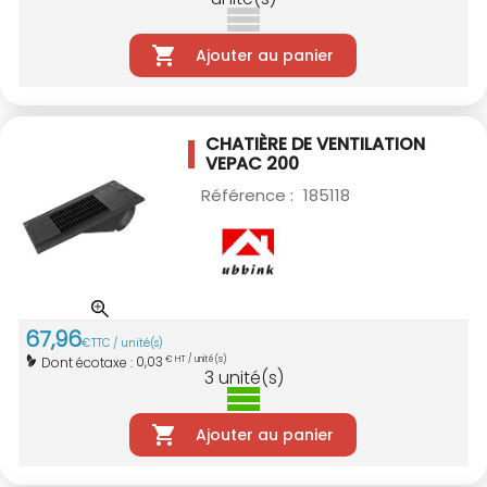
Ajouter au panier
CHATIÈRE DE VENTILATION
VEPAC 200
Référence :
185118
67
,
96
€
TTC / unité(s)
0,03
Dont écotaxe :
€ HT / unité(s)
3
unité(s)
Ajouter au panier