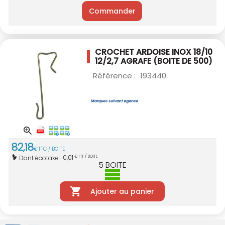
Commander
CROCHET ARDOISE INOX 18/10
12/2,7 AGRAFE
(BOITE DE 500)
Référence :
193440
82
,
18
€
TTC / BOITE
0,01
Dont écotaxe :
€ HT / BOITE
5
BOITE
Ajouter au panier