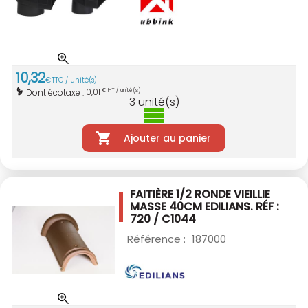
10
,
32
€
TTC / unité(s)
0,01
Dont écotaxe :
€ HT / unité(s)
3
unité(s)
Ajouter au panier
FAITIÈRE 1/2 RONDE VIEILLIE
MASSE 40CM
EDILIANS. RÉF :
720 / C1044
Référence :
187000