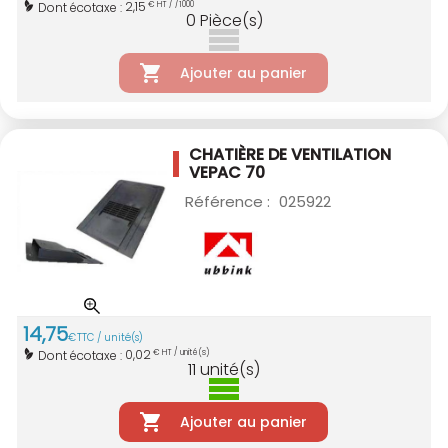
2,15
Dont écotaxe :
€ HT / /1000
0
Pièce(s)
Ajouter au panier
CHATIÈRE DE VENTILATION
VEPAC 70
Référence :
025922
14
,
75
€
TTC / unité(s)
0,02
Dont écotaxe :
€ HT / unité(s)
11
unité(s)
Ajouter au panier