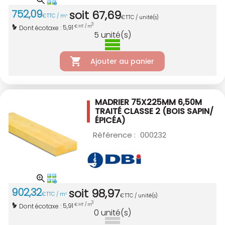
752
,
09
soit
67
,
69
€
TTC / m
3
€
TTC / unité(s)
3
5,91
Dont écotaxe :
€ HT / m
5
unité(s)
Ajouter au panier
MADRIER 75X225MM 6,50M
TRAITÉ CLASSE 2
(BOIS SAPIN/
ÉPICÉA)
Référence :
000232
902
,
32
soit
98
,
97
€
TTC / m
3
€
TTC / unité(s)
3
5,91
Dont écotaxe :
€ HT / m
0
unité(s)