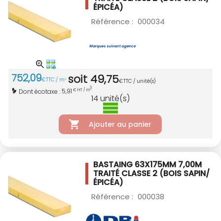
ÉPICÉA)
Référence :
000034
752
,
09
soit
49
,
75
€
TTC / m
3
€
TTC / unité(s)
3
5,91
Dont écotaxe :
€ HT / m
14
unité(s)
Ajouter au panier
BASTAING 63X175MM 7,00M
TRAITÉ CLASSE 2
(BOIS SAPIN/
ÉPICÉA)
Référence :
000038