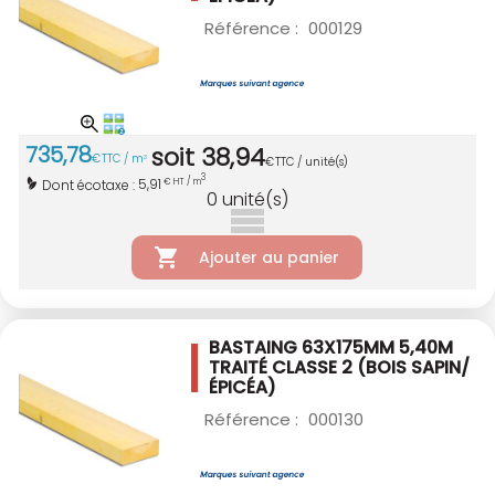
Référence :
000129
735
,
78
soit
38
,
94
€
TTC / m
3
€
TTC / unité(s)
3
5,91
Dont écotaxe :
€ HT / m
0
unité(s)
Ajouter au panier
BASTAING 63X175MM 5,40M
TRAITÉ CLASSE 2
(BOIS SAPIN/
ÉPICÉA)
Référence :
000130