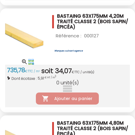
BASTAING 63X175MM 4,20M
TRAITÉ CLASSE 2
(BOIS SAPIN/
ÉPICÉA)
Référence :
000127
735
,
78
soit
34
,
07
€
TTC / m
3
€
TTC / unité(s)
3
5,91
Dont écotaxe :
€ HT / m
0
unité(s)
Ajouter au panier
BASTAING 63X175MM 4,80M
TRAITÉ CLASSE 2
(BOIS SAPIN/
ÉPICÉA)