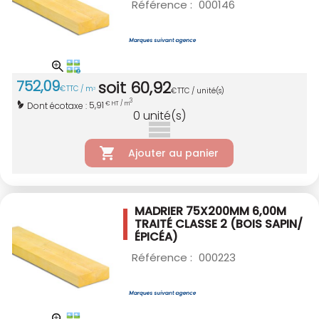
Référence :
000146
752
,
09
soit
60
,
92
€
TTC / m
3
€
TTC / unité(s)
3
5,91
Dont écotaxe :
€ HT / m
0
unité(s)
Ajouter au panier
MADRIER 75X200MM 6,00M
TRAITÉ CLASSE 2
(BOIS SAPIN/
ÉPICÉA)
Référence :
000223