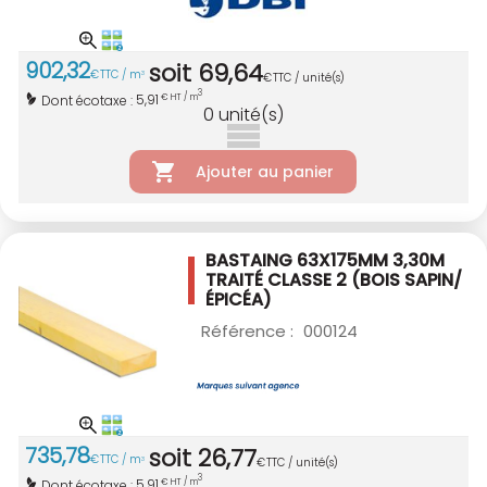
902
,
32
soit
69
,
64
€
TTC / m
3
€
TTC / unité(s)
3
5,91
Dont écotaxe :
€ HT / m
0
unité(s)
Ajouter au panier
BASTAING 63X175MM 3,30M
TRAITÉ CLASSE 2
(BOIS SAPIN/
ÉPICÉA)
Référence :
000124
735
,
78
soit
26
,
77
€
TTC / m
3
€
TTC / unité(s)
3
5,91
Dont écotaxe :
€ HT / m