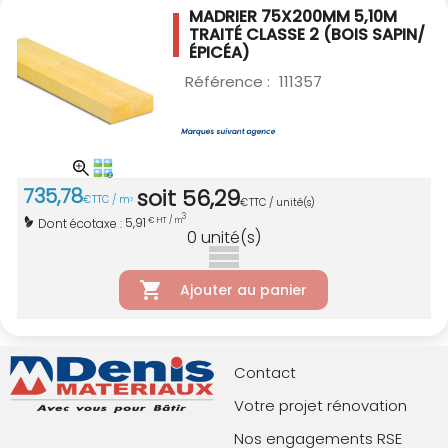
MADRIER 75X200MM 5,10M
TRAITÉ CLASSE 2
(BOIS SAPIN/
ÉPICÉA)
Référence :
111357
735
,
78
soit
56
,
29
€
TTC / m
3
€
TTC / unité(s)
3
5,91
Dont écotaxe :
€ HT / m
0
unité(s)
Ajouter au panier
Contact
Votre projet rénovation
Nos engagements RSE