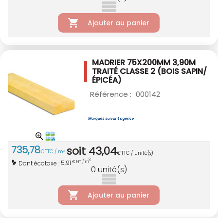
Ajouter au panier
MADRIER 75X200MM 3,90M
TRAITÉ CLASSE 2
(BOIS SAPIN/
ÉPICÉA)
Référence :
000142
735
,
78
soit
43
,
04
€
TTC / m
3
€
TTC / unité(s)
3
5,91
Dont écotaxe :
€ HT / m
0
unité(s)
Ajouter au panier