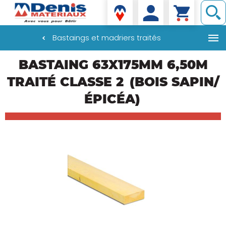
Denis matériaux
Bastaings et madriers traités
Aller
BASTAING 63X175MM 6,50M
au
contenu
TRAITÉ CLASSE 2
(BOIS SAPIN/
principal
ÉPICÉA)