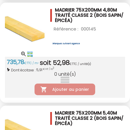
MADRIER 75X200MM 4,80M
TRAITÉ CLASSE 2
(BOIS SAPIN/
ÉPICÉA)
Référence :
000145
735
,
78
soit
52
,
98
€
TTC / m
3
€
TTC / unité(s)
3
5,91
Dont écotaxe :
€ HT / m
0
unité(s)
Ajouter au panier
MADRIER 75X200MM 5,40M
TRAITÉ CLASSE 2
(BOIS SAPIN/
ÉPICÉA)