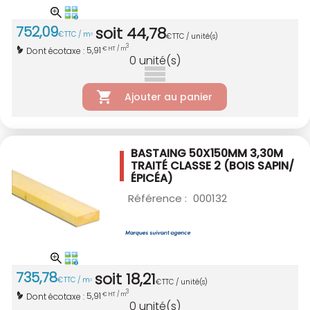
752
,
09
soit
44
,
78
€
TTC / m
3
€
TTC / unité(s)
3
5,91
Dont écotaxe :
€ HT / m
0
unité(s)
Ajouter au panier
BASTAING 50X150MM 3,30M
TRAITÉ CLASSE 2
(BOIS SAPIN/
ÉPICÉA)
Référence :
000132
735
,
78
soit
18
,
21
€
TTC / m
3
€
TTC / unité(s)
3
5,91
Dont écotaxe :
€ HT / m
0
unité(s)