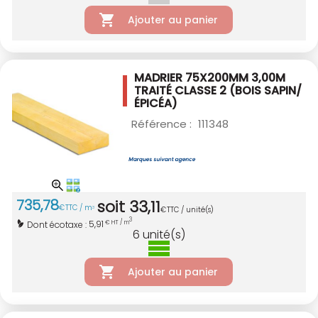
Ajouter au panier
MADRIER 75X200MM 3,00M
TRAITÉ CLASSE 2
(BOIS SAPIN/
ÉPICÉA)
Référence :
111348
735
,
78
soit
33
,
11
€
TTC / m
3
€
TTC / unité(s)
3
5,91
Dont écotaxe :
€ HT / m
6
unité(s)
Ajouter au panier