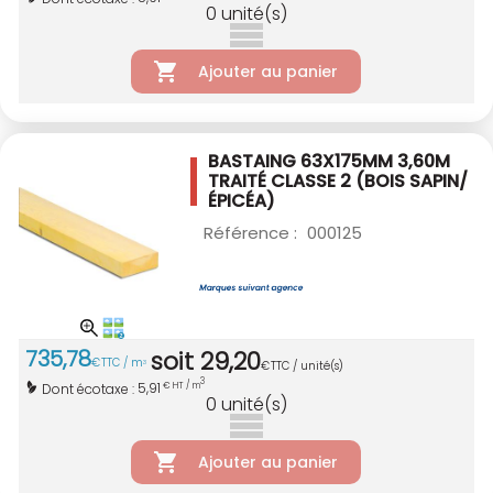
0
unité(s)
Ajouter au panier
BASTAING 63X175MM 3,60M
TRAITÉ CLASSE 2
(BOIS SAPIN/
ÉPICÉA)
Référence :
000125
735
,
78
soit
29
,
20
€
TTC / m
3
€
TTC / unité(s)
3
5,91
Dont écotaxe :
€ HT / m
0
unité(s)
Ajouter au panier