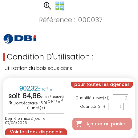
Référence :
000037
Condition D'utilisation :
Utilisation du bois sous abris
pour toutes les agences
902
,
32
€
TTC / m
3
soit
64
,
66
€
TTC / unité(s)
Quantité
(unité(s))
3
€ HT / m
5,91
Dont écotaxe :
Quantité
(m
)
3
0
unité(s)
Dernière mise à jour le
07/08/2026
Ajouter au panier
Voir le stock disponible