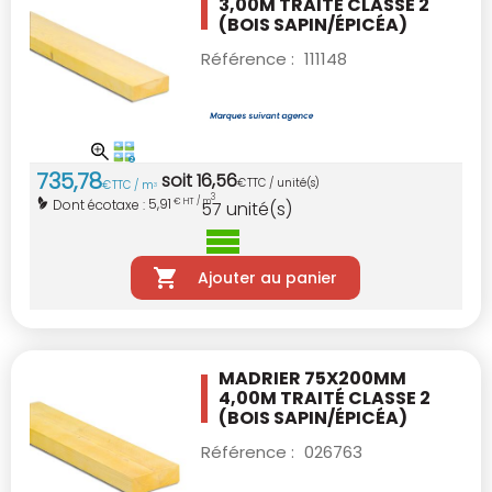
3,00M TRAITÉ CLASSE 2
(BOIS SAPIN/ÉPICÉA)
Référence :
111148
735
,
78
soit
16
,
56
€
TTC / unité(s)
€
TTC / m
3
3
5,91
Dont écotaxe :
€ HT / m
57
unité(s)
Ajouter au panier
MADRIER 75X200MM
4,00M TRAITÉ CLASSE 2
(BOIS SAPIN/ÉPICÉA)
Référence :
026763