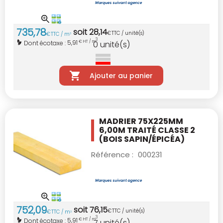
735
,
78
soit
28
,
14
€
TTC / unité(s)
€
TTC / m
3
3
5,91
Dont écotaxe :
€ HT / m
0
unité(s)
Ajouter au panier
MADRIER 75X225MM
6,00M TRAITÉ CLASSE 2
(BOIS SAPIN/ÉPICÉA)
Référence :
000231
752
,
09
soit
76
,
15
€
TTC / unité(s)
€
TTC / m
3
3
5,91
Dont écotaxe :
€ HT / m
7
unité(s)