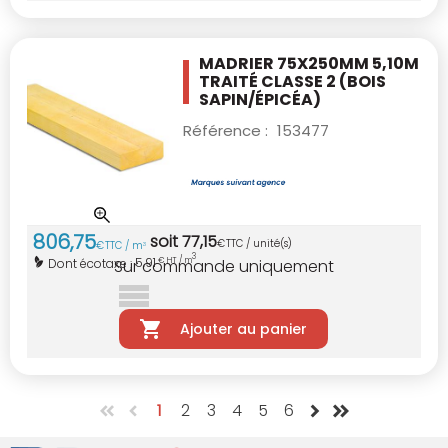
MADRIER 75X250MM 5,10M
TRAITÉ CLASSE 2
(BOIS
SAPIN/ÉPICÉA)
Référence :
153477
806
,
75
soit
77
,
15
€
TTC / unité(s)
€
TTC / m
3
3
5,91
Dont écotaxe :
€ HT / m
Sur commande uniquement
Ajouter au panier
1
2
3
4
5
6