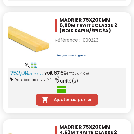
MADRIER 75X200MM
6,00M TRAITÉ CLASSE 2
(BOIS SAPIN/ÉPICÉA)
Référence :
000223
752
,
09
soit
67
,
69
€
TTC / unité(s)
€
TTC / m
3
3
5,91
Dont écotaxe :
€ HT / m
5
unité(s)
Ajouter au panier
MADRIER 75X200MM
4,50M TRAITÉ CLASSE 2