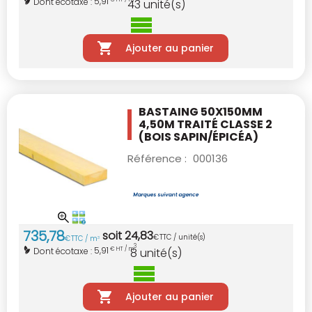
5,91
Dont écotaxe :
43
unité(s)
Ajouter au panier
BASTAING 50X150MM
4,50M TRAITÉ CLASSE 2
(BOIS SAPIN/ÉPICÉA)
Référence :
000136
735
,
78
soit
24
,
83
€
TTC / unité(s)
€
TTC / m
3
3
5,91
Dont écotaxe :
€ HT / m
8
unité(s)
Ajouter au panier