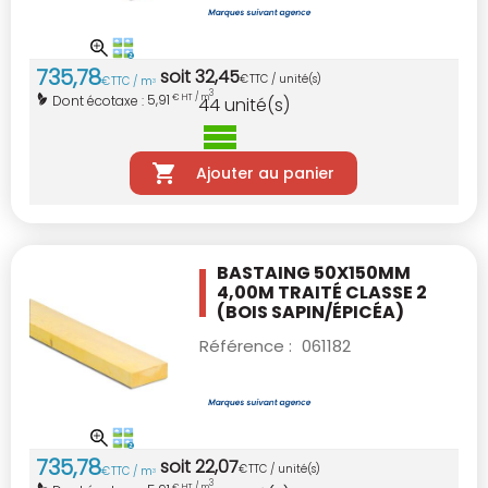
735
,
78
soit
32
,
45
€
TTC / unité(s)
€
TTC / m
3
3
5,91
Dont écotaxe :
€ HT / m
44
unité(s)
Ajouter au panier
BASTAING 50X150MM
4,00M TRAITÉ CLASSE 2
(BOIS SAPIN/ÉPICÉA)
Référence :
061182
735
,
78
soit
22
,
07
€
TTC / unité(s)
€
TTC / m
3
3
€ HT / m