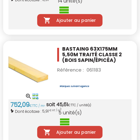
14
unité(s)
Ajouter au panier
BASTAING 63X175MM
5,50M TRAITÉ CLASSE 2
(BOIS SAPIN/ÉPICÉA)
Référence :
061183
752
,
09
soit
45
,
61
€
TTC / unité(s)
€
TTC / m
3
3
5,91
Dont écotaxe :
€ HT / m
5
unité(s)
Ajouter au panier