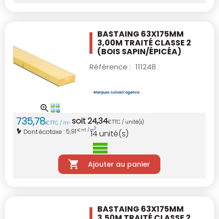
BASTAING 63X175MM
3,00M TRAITÉ CLASSE 2
(BOIS SAPIN/ÉPICÉA)
Référence :
111248
735
,
78
soit
24
,
34
€
TTC / unité(s)
€
TTC / m
3
3
5,91
Dont écotaxe :
€ HT / m
14
unité(s)
Ajouter au panier
BASTAING 63X175MM
3,50M TRAITÉ CLASSE 2