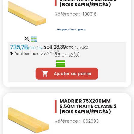
(BOIS SAPIN/ÉPICÉA)
Référence :
138316
735
,
78
soit
28
,
39
€
TTC / unité(s)
€
TTC / m
3
3
5,91
Dont écotaxe :
€ HT / m
35
unité(s)
Ajouter au panier
MADRIER 75X200MM
5,50M TRAITÉ CLASSE 2
(BOIS SAPIN/ÉPICÉA)
Référence :
062693