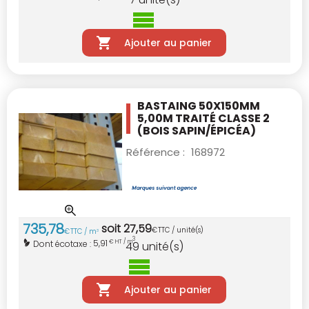
Ajouter au panier
BASTAING 50X150MM
5,00M TRAITÉ CLASSE 2
(BOIS SAPIN/ÉPICÉA)
Référence :
168972
735
,
78
soit
27
,
59
€
TTC / unité(s)
€
TTC / m
3
3
5,91
Dont écotaxe :
€ HT / m
49
unité(s)
Ajouter au panier