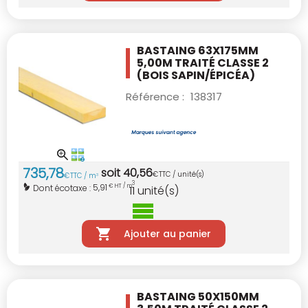
BASTAING 63X175MM
5,00M TRAITÉ CLASSE 2
(BOIS SAPIN/ÉPICÉA)
Référence :
138317
735
,
78
soit
40
,
56
€
TTC / unité(s)
€
TTC / m
3
3
5,91
Dont écotaxe :
€ HT / m
11
unité(s)
Ajouter au panier
BASTAING 50X150MM