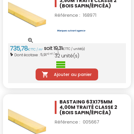
3,50M TRAITÉ CLASSE 2
(BOIS SAPIN/ÉPICÉA)
Référence :
168971
735
,
78
soit
19
,
31
€
TTC / unité(s)
€
TTC / m
3
3
5,91
Dont écotaxe :
€ HT / m
32
unité(s)
Ajouter au panier
BASTAING 63X175MM
4,00M TRAITÉ CLASSE 2
(BOIS SAPIN/ÉPICÉA)
Référence :
005667