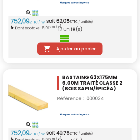
752
,
09
soit
62
,
05
€
TTC / unité(s)
€
TTC / m
3
3
5,91
Dont écotaxe :
€ HT / m
12
unité(s)
Ajouter au panier
BASTAING 63X175MM
6,00M TRAITÉ CLASSE 2
(BOIS SAPIN/ÉPICÉA)
Référence :
000034
752
,
09
soit
49
,
75
€
TTC / unité(s)
€
TTC / m
3
3
5,91
Dont écotaxe :
€ HT / m