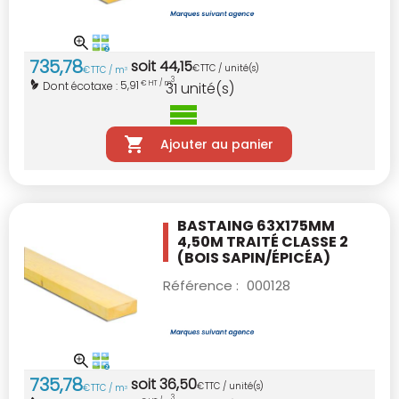
735
,
78
soit
44
,
15
€
TTC / unité(s)
€
TTC / m
3
3
5,91
Dont écotaxe :
€ HT / m
31
unité(s)
Ajouter au panier
BASTAING 63X175MM
4,50M TRAITÉ CLASSE 2
(BOIS SAPIN/ÉPICÉA)
Référence :
000128
735
,
78
soit
36
,
50
€
TTC / unité(s)
€
TTC / m
3
3