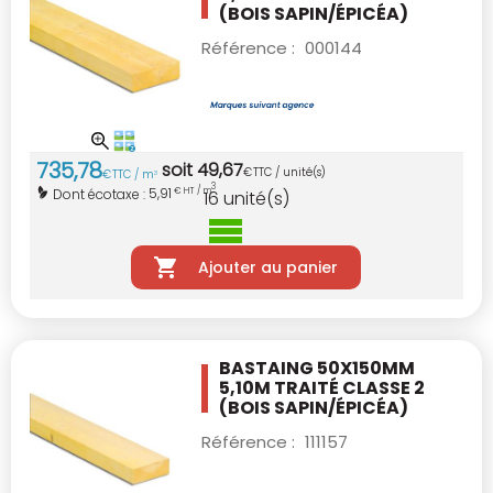
(BOIS SAPIN/ÉPICÉA)
Référence :
000144
735
,
78
soit
49
,
67
€
TTC / unité(s)
€
TTC / m
3
3
5,91
Dont écotaxe :
€ HT / m
16
unité(s)
Ajouter au panier
BASTAING 50X150MM
5,10M TRAITÉ CLASSE 2
(BOIS SAPIN/ÉPICÉA)
Référence :
111157