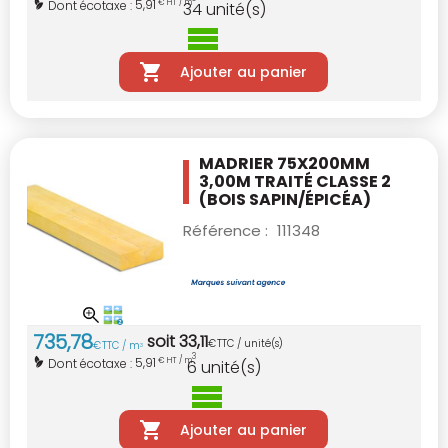
5,91
Dont écotaxe :
€ HT / m
34
unité(s)
Ajouter au panier
MADRIER 75X200MM
3,00M TRAITÉ CLASSE 2
(BOIS SAPIN/ÉPICÉA)
Référence :
111348
735
,
78
soit
33
,
11
€
TTC / unité(s)
€
TTC / m
3
3
5,91
Dont écotaxe :
€ HT / m
6
unité(s)
Ajouter au panier