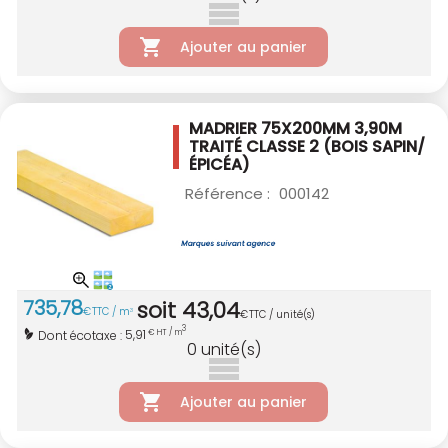
Ajouter au panier
MADRIER 75X200MM 3,90M
TRAITÉ CLASSE 2
(BOIS SAPIN/
ÉPICÉA)
Référence :
000142
735
,
78
soit
43
,
04
€
TTC / m
3
€
TTC / unité(s)
3
5,91
Dont écotaxe :
€ HT / m
0
unité(s)
Ajouter au panier