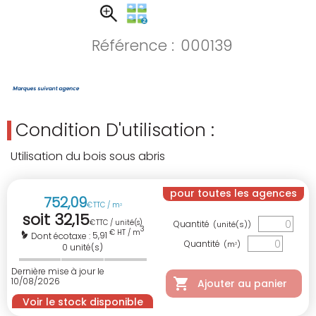
Référence :
000139
Condition D'utilisation :
Utilisation du bois sous abris
pour toutes les agences
752
,
09
€
TTC / m
3
soit
32
,
15
€
TTC / unité(s)
Quantité
(unité(s))
3
€ HT / m
5,91
Dont écotaxe :
Quantité
(m
)
3
0
unité(s)
Dernière mise à jour le
10/08/2026
Ajouter au panier
Voir le stock disponible