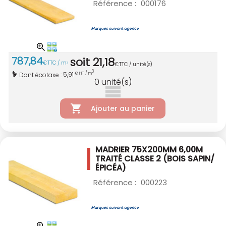
Référence :
000176
787
,
84
soit
21
,
18
€
TTC / m
3
€
TTC / unité(s)
3
5,91
Dont écotaxe :
€ HT / m
0
unité(s)
Ajouter au panier
MADRIER 75X200MM 6,00M
TRAITÉ CLASSE 2
(BOIS SAPIN/
ÉPICÉA)
Référence :
000223