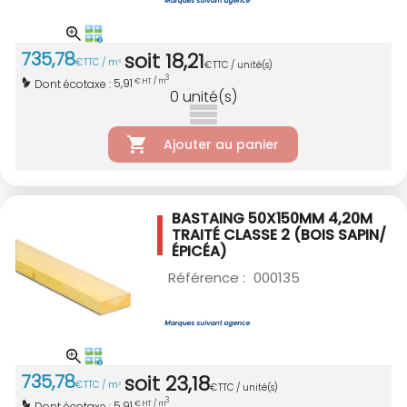
735
,
78
soit
18
,
21
€
TTC / m
3
€
TTC / unité(s)
3
5,91
Dont écotaxe :
€ HT / m
0
unité(s)
Ajouter au panier
BASTAING 50X150MM 4,20M
TRAITÉ CLASSE 2
(BOIS SAPIN/
ÉPICÉA)
Référence :
000135
735
,
78
soit
23
,
18
€
TTC / m
3
€
TTC / unité(s)
3
5,91
Dont écotaxe :
€ HT / m