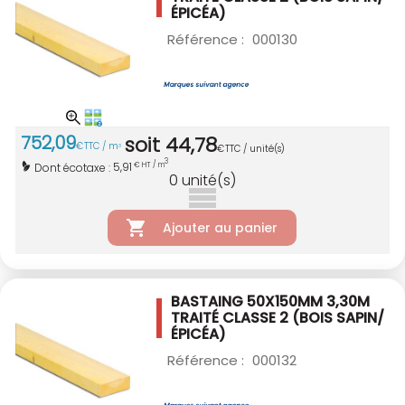
ÉPICÉA)
Référence :
000130
752
,
09
soit
44
,
78
€
TTC / m
3
€
TTC / unité(s)
3
5,91
Dont écotaxe :
€ HT / m
0
unité(s)
Ajouter au panier
BASTAING 50X150MM 3,30M
TRAITÉ CLASSE 2
(BOIS SAPIN/
ÉPICÉA)
Référence :
000132