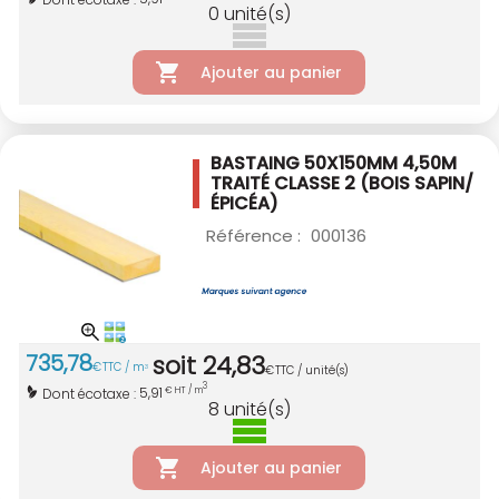
0
unité(s)
Ajouter au panier
BASTAING 50X150MM 4,50M
TRAITÉ CLASSE 2
(BOIS SAPIN/
ÉPICÉA)
Référence :
000136
735
,
78
soit
24
,
83
€
TTC / m
3
€
TTC / unité(s)
3
5,91
Dont écotaxe :
€ HT / m
8
unité(s)
Ajouter au panier