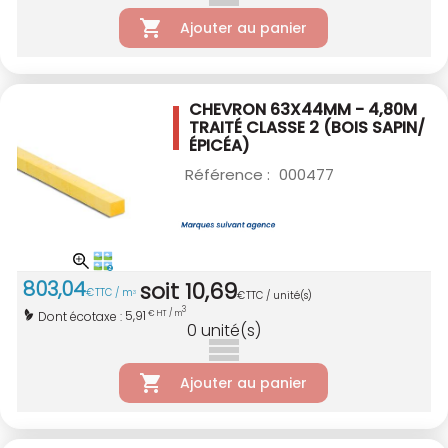
Ajouter au panier
CHEVRON 63X44MM - 4,80M
TRAITÉ CLASSE 2
(BOIS SAPIN/
ÉPICÉA)
Référence :
000477
803
,
04
soit
10
,
69
€
TTC / m
3
€
TTC / unité(s)
3
5,91
Dont écotaxe :
€ HT / m
0
unité(s)
Ajouter au panier