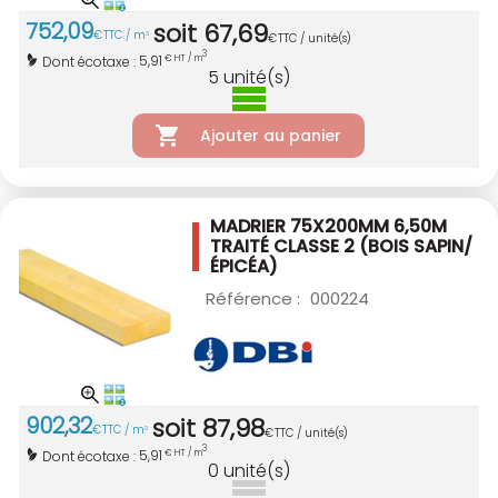
752
,
09
soit
67
,
69
€
TTC / m
3
€
TTC / unité(s)
3
5,91
Dont écotaxe :
€ HT / m
5
unité(s)
Ajouter au panier
MADRIER 75X200MM 6,50M
TRAITÉ CLASSE 2
(BOIS SAPIN/
ÉPICÉA)
Référence :
000224
902
,
32
soit
87
,
98
€
TTC / m
3
€
TTC / unité(s)
3
5,91
Dont écotaxe :
€ HT / m
0
unité(s)