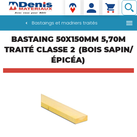
Denis matériaux
Bastaings et madriers traités
Aller
BASTAING 50X150MM 5,70M
au
contenu
TRAITÉ CLASSE 2
(BOIS SAPIN/
principal
ÉPICÉA)