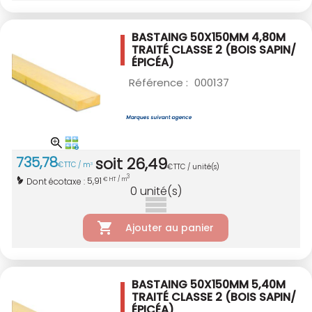
BASTAING 50X150MM 4,80M
TRAITÉ CLASSE 2
(BOIS SAPIN/
ÉPICÉA)
Référence :
000137
735
,
78
soit
26
,
49
€
TTC / m
3
€
TTC / unité(s)
3
5,91
Dont écotaxe :
€ HT / m
0
unité(s)
Ajouter au panier
BASTAING 50X150MM 5,40M
TRAITÉ CLASSE 2
(BOIS SAPIN/
ÉPICÉA)