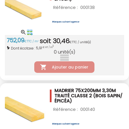
Référence :
000138
752
,
09
soit
30
,
46
€
TTC / m
3
€
TTC / unité(s)
3
5,91
Dont écotaxe :
€ HT / m
0
unité(s)
Ajouter au panier
MADRIER 75X200MM 3,30M
TRAITÉ CLASSE 2
(BOIS SAPIN/
ÉPICÉA)
Référence :
000140