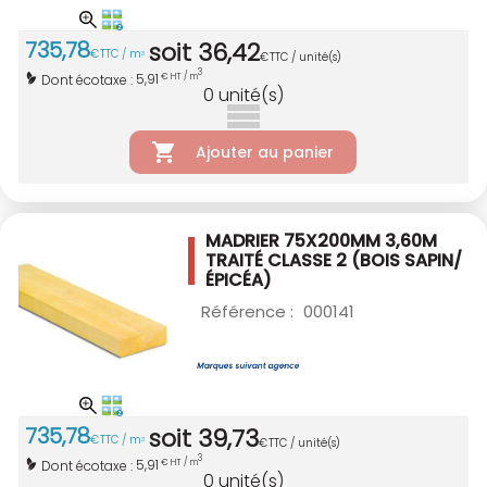
735
,
78
soit
36
,
42
€
TTC / m
3
€
TTC / unité(s)
3
5,91
Dont écotaxe :
€ HT / m
0
unité(s)
Ajouter au panier
MADRIER 75X200MM 3,60M
TRAITÉ CLASSE 2
(BOIS SAPIN/
ÉPICÉA)
Référence :
000141
735
,
78
soit
39
,
73
€
TTC / m
3
€
TTC / unité(s)
3
5,91
Dont écotaxe :
€ HT / m
0
unité(s)