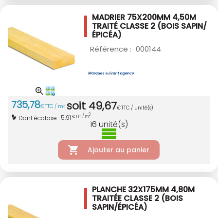
MADRIER 75X200MM 4,50M
TRAITÉ CLASSE 2
(BOIS SAPIN/
ÉPICÉA)
Référence :
000144
735
,
78
soit
49
,
67
€
TTC / m
3
€
TTC / unité(s)
3
5,91
Dont écotaxe :
€ HT / m
16
unité(s)
Ajouter au panier
PLANCHE 32X175MM 4,80M
TRAITÉE CLASSE 2
(BOIS
SAPIN/ÉPICÉA)