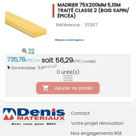
MADRIER 75X200MM 5,10M
TRAITÉ CLASSE 2
(BOIS SAPIN/
ÉPICÉA)
Référence :
111357
735
,
78
soit
56
,
29
€
TTC / m
3
€
TTC / unité(s)
3
5,91
Dont écotaxe :
€ HT / m
0
unité(s)
Ajouter au panier
Contact
Votre projet rénovation
Nos engagements RSE