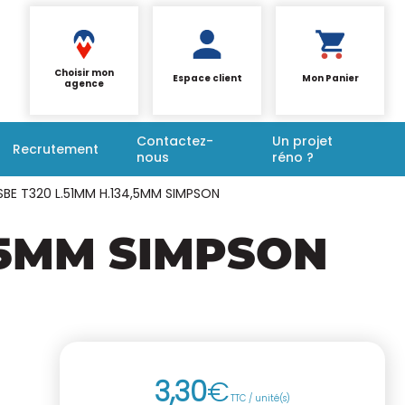
Choisir mon
Espace client
Mon Panier
agence
Contactez-
Un projet
Recrutement
nous
réno ?
BE T320 L.51MM H.134,5MM SIMPSON
4,5MM SIMPSON
3
,
30
€
TTC / unité(s)