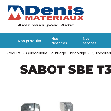
Denis matér
Nos
Nos
Nos produits
agences
services
Aller
Produits
Quincaillerie - outillage - bricolage
Quincailler
au
contenu
principal
SABOT SBE T3