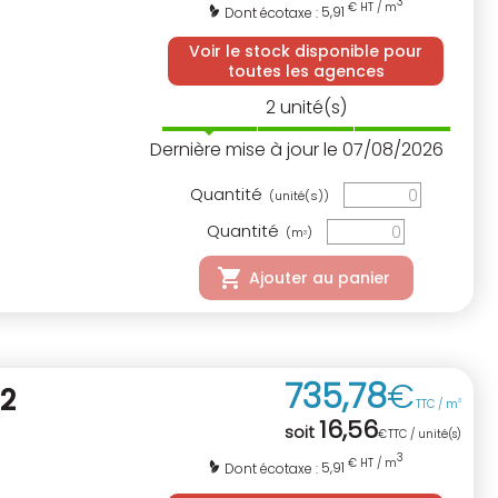
3
€ HT / m
5,91
Dont écotaxe :
Voir le stock disponible pour
toutes les agences
2
unité(s)
Dernière mise à jour le 07/08/2026
Quantité
(unité(s))
Quantité
(m
)
3
Ajouter au panier
735
,
78
€
2
TTC / m
3
16
,
56
soit
€
TTC / unité(s)
3
€ HT / m
5,91
Dont écotaxe :