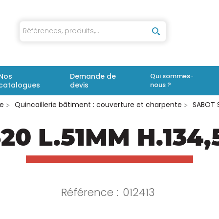
iaux
Nos
Demande de
Qui sommes-
catalogues
devis
nous ?
ie
Quincaillerie bâtiment : couverture et charpente
SABOT S
20 L.51MM H.13
Référence :
012413