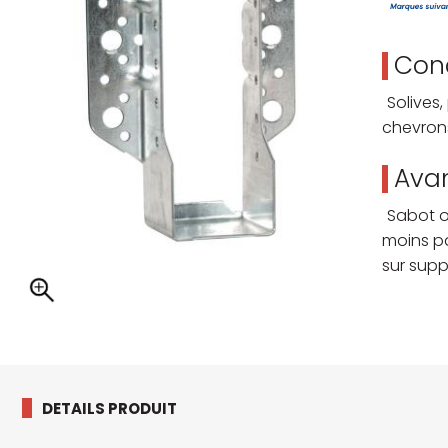
Cond
Solives
chevron
Avan
Sabot o
moins pa
sur supp
DETAILS PRODUIT