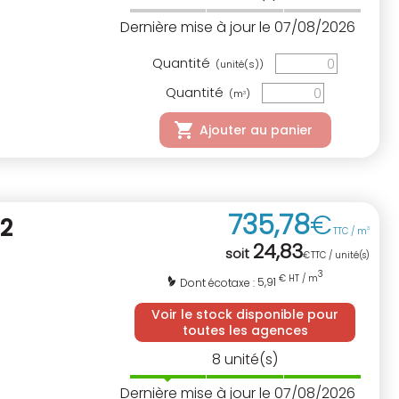
Dernière mise à jour le 07/08/2026
Quantité
(unité(s))
Quantité
(m
)
3
Ajouter au panier
735
,
78
€
2
TTC / m
3
24
,
83
soit
€
TTC / unité(s)
3
€ HT / m
5,91
Dont écotaxe :
Voir le stock disponible pour
toutes les agences
8
unité(s)
Dernière mise à jour le 07/08/2026