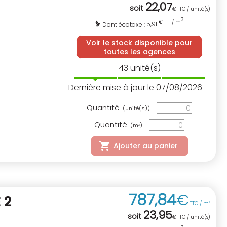
22
,
07
soit
€
TTC / unité(s)
3
€ HT / m
5,91
Dont écotaxe :
Voir le stock disponible pour
toutes les agences
43
unité(s)
Dernière mise à jour le 07/08/2026
Quantité
(unité(s))
Quantité
(m
)
3
Ajouter au panier
787
,
84
€
 2
TTC / m
3
23
,
95
soit
€
TTC / unité(s)