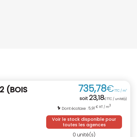
735
,
78
€
 2
(BOIS
TTC / m
3
23
,
18
soit
€
TTC / unité(s)
3
€ HT / m
5,91
Dont écotaxe :
Voir le stock disponible pour
toutes les agences
0
unité(s)