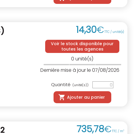
14
,
30
€
S)
TTC / unité(s)
Voir le stock disponible pour
toutes les agences
0
unité(s)
Dernière mise à jour le 07/08/2026
Quantité
(unité(s))
Ajouter au panier
735
,
78
€
 2
TTC / m
3