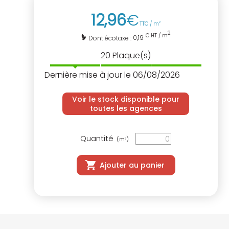
12
,
96
€
TTC / m
2
2
€ HT / m
0,19
Dont écotaxe :
20
Plaque(s)
Dernière mise à jour le 06/08/2026
Voir le stock disponible pour
toutes les agences
Quantité
(m
)
2
Ajouter au panier