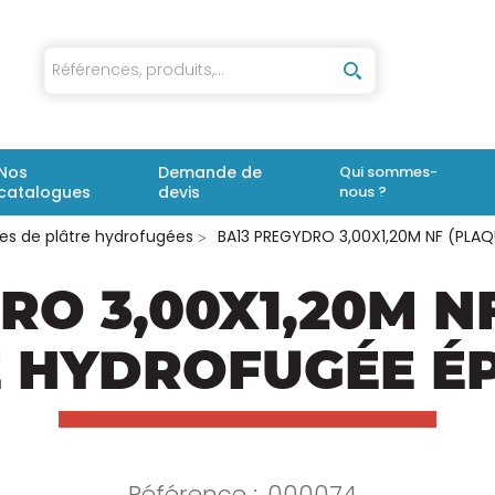
iaux
Nos
Demande de
Qui sommes-
catalogues
devis
nous ?
es de plâtre hydrofugées
BA13 PREGYDRO 3,00X1,20M NF (PLAQ
RO 3,00X1,20M N
 HYDROFUGÉE ÉP
Référence :
000074