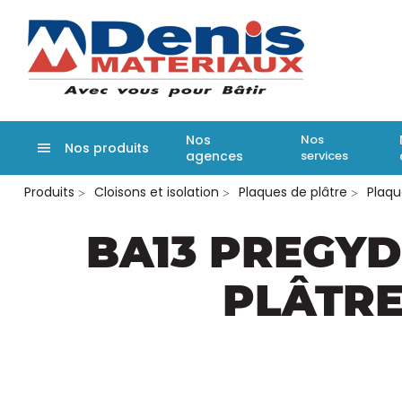
Denis matér
Nos
Nos
Nos produits
agences
services
Aller
Produits
Cloisons et isolation
Plaques de plâtre
Plaqu
au
contenu
principal
BA13 PREGYD
PLÂTRE