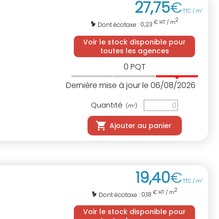
27
,
75
€
TTC / m
2
2
€ HT / m
0,23
Dont écotaxe :
Voir le stock disponible pour
toutes les agences
0
PQT
Dernière mise à jour le 06/08/2026
Quantité
(m
)
2
Ajouter au panier
19
,
40
€
TTC / m
2
2
€ HT / m
0,18
Dont écotaxe :
Voir le stock disponible pour