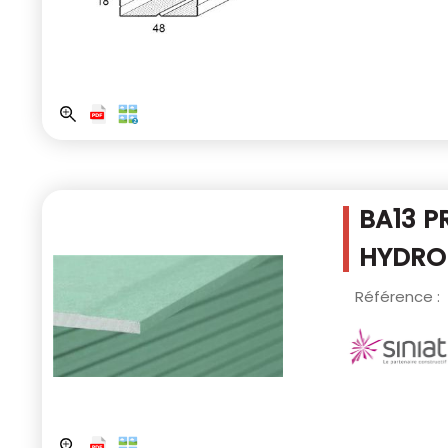
BA13 P
HYDROF
Référence :