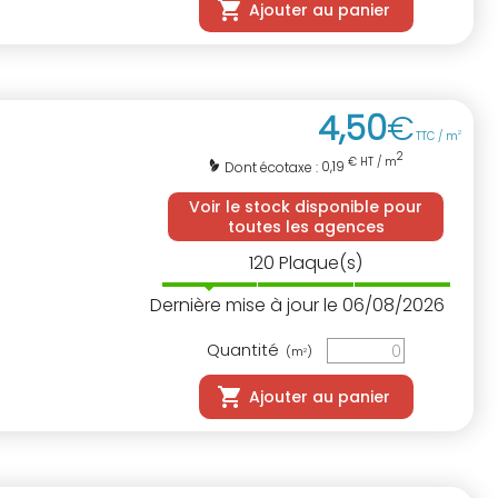
Ajouter au panier
4
,
50
€
TTC / m
2
2
€ HT / m
0,19
Dont écotaxe :
Voir le stock disponible pour
toutes les agences
120
Plaque(s)
Dernière mise à jour le 06/08/2026
Quantité
(m
)
2
Ajouter au panier