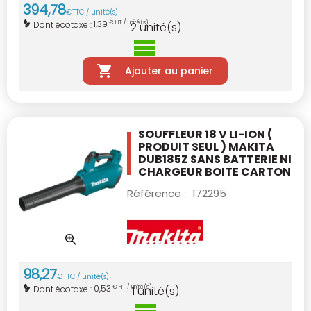
394
,
78
€
TTC / unité(s)
1,39
Dont écotaxe :
€ HT / unité(s)
2
unité(s)
Ajouter au panier
SOUFFLEUR 18 V LI-ION (
PRODUIT SEUL )
MAKITA
DUB185Z
SANS BATTERIE NI
CHARGEUR BOITE CARTON
Référence :
172295
98
,
27
€
TTC / unité(s)
0,53
Dont écotaxe :
€ HT / unité(s)
1
unité(s)