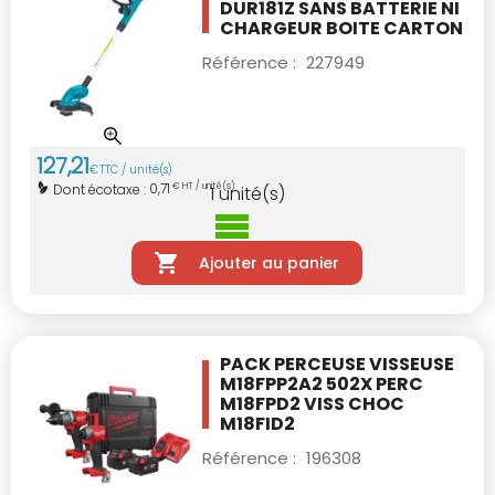
DUR181Z
SANS BATTERIE NI
CHARGEUR BOITE CARTON
Référence :
227949
127
,
21
€
TTC / unité(s)
0,71
Dont écotaxe :
€ HT / unité(s)
1
unité(s)
Ajouter au panier
PACK PERCEUSE VISSEUSE
M18FPP2A2 502X
PERC
M18FPD2 VISS CHOC
M18FID2
Référence :
196308