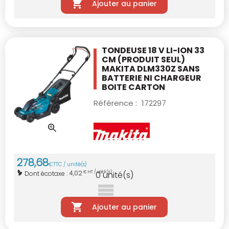
Ajouter au panier
TONDEUSE 18 V LI-ION 33
CM (PRODUIT
SEUL)
MAKITA DLM330Z
SANS
BATTERIE NI CHARGEUR
BOITE CARTON
Référence :
172297
278
,
68
€
TTC / unité(s)
4,02
Dont écotaxe :
€ HT / unité(s)
0
unité(s)
Ajouter au panier