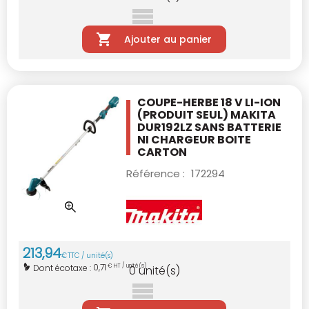
Ajouter au panier
COUPE-HERBE 18 V LI-ION
(PRODUIT SEUL)
MAKITA
DUR192LZ
SANS BATTERIE
NI CHARGEUR BOITE
CARTON
Référence :
172294
213
,
94
€
TTC / unité(s)
0,71
Dont écotaxe :
€ HT / unité(s)
0
unité(s)