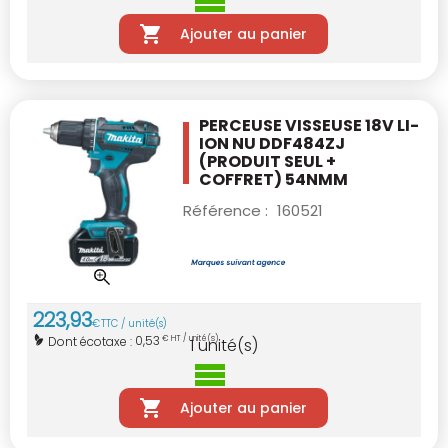
Ajouter au panier
PERCEUSE VISSEUSE 18V LI-
ION NU DDF484ZJ
(PRODUIT SEUL +
COFFRET) 54NMM
Référence :
160521
223
,
93
€
TTC / unité(s)
0,53
Dont écotaxe :
€ HT / unité(s)
1
unité(s)
Ajouter au panier