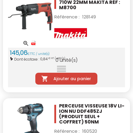
710W 22MM MAKITA
RÉF :
M8700
Référence :
128149
145
,
06
€
TTC / unité(s)
0,84
Dont écotaxe :
€ HT / unité(s)
0
unité(s)
Ajouter au panier
PERCEUSE VISSEUSE 18V LI-
ION NU DDF485ZJ
(PRODUIT SEUL +
COFFRET) 50NM
Référence :
160520