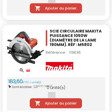
Ajouter au panier
SCIE CIRCULAIRE MAKITA
PUISSANCE 1050W
(DIAMÈTRE DE LA LAME
190MM). RÉF : M5802
Référence :
119636
183
,
60
€
TTC / unité(s)
1,21
Dont écotaxe :
€ HT / unité(s)
0
unité(s)
Ajouter au panier