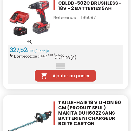
CBLDD-502C
BRUSHLESS -
18V - 2 BATTERIES 5AH
Référence :
195087
327
,
52
€
TTC / unité(s)
0,42
Dont écotaxe :
€ HT / unité(s)
0
unité(s)
Ajouter au panier
TAILLE-HAIE 18 V LI-ION 60
CM
(PRODUIT SEUL)
MAKITA DUH602Z
SANS
BATTERIE NI CHARGEUR
BOITE CARTON