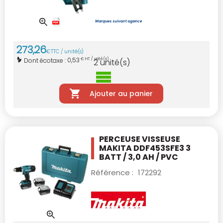
273
,
26
€
TTC / unité(s)
0,53
Dont écotaxe :
€ HT / unité(s)
2
unité(s)
Ajouter au panier
PERCEUSE VISSEUSE
MAKITA DDF453SFE3
3
BATT / 3,0 AH / PVC
Référence :
172292