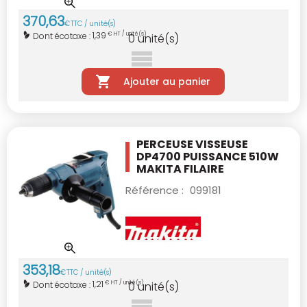
370
,
63
€
TTC / unité(s)
1,39
Dont écotaxe :
€ HT / unité(s)
0
unité(s)
Ajouter au panier
PERCEUSE VISSEUSE
DP4700 PUISSANCE 510W
MAKITA FILAIRE
Référence :
099181
353
,
18
€
TTC / unité(s)
1,21
Dont écotaxe :
€ HT / unité(s)
0
unité(s)