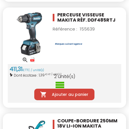
PERCEUSE VISSEUSE
MAKITA RÉF. DDF485RTJ
Référence :
155639
411
,
31
€
TTC / unité(s)
1,39
Dont écotaxe :
€ HT / unité(s)
2
unité(s)
Ajouter au panier
COUPE-BORDURE 250MM
18V LI-ION
MAKITA