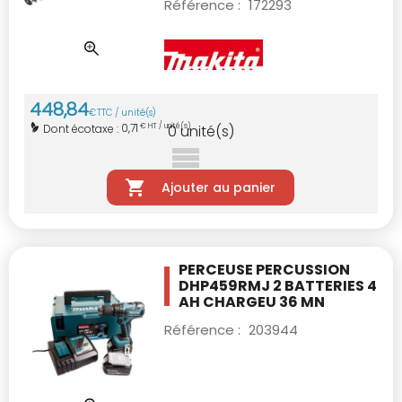
Référence :
172293
448
,
84
€
TTC / unité(s)
0,71
Dont écotaxe :
€ HT / unité(s)
0
unité(s)
Ajouter au panier
PERCEUSE PERCUSSION
DHP459RMJ
2 BATTERIES 4
AH CHARGEU 36 MN
Référence :
203944