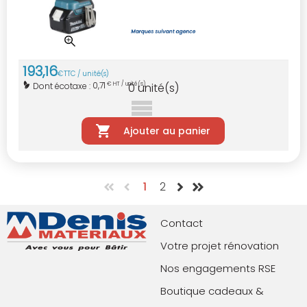
193
,
16
€
TTC / unité(s)
0,71
Dont écotaxe :
€ HT / unité(s)
0
unité(s)
Ajouter au panier
1
2
Contact
Votre projet rénovation
Nos engagements RSE
Boutique cadeaux &