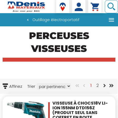
Denis matériaux
Outillage électroportatif
Aller
PERCEUSES
au
contenu
principal
VISSEUSES
1
2
Affinez
Trier
VISSEUSE À CHOCS18V LI-
ION 155NM DTD156Z
(PRODUIT SEUL SANS
COFFRET EN BOITE