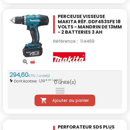
PERCEUSE VISSEUSE
MAKITA RÉF. DDF453SFE
18
VOLTS - MANDRIN DE 13MM
- 2 BATTERIES
3 AH
Référence :
114469
294
,
60
€
TTC / unité(s)
1,39
Dont écotaxe :
€ HT / unité(s)
0
unité(s)
Ajouter au panier
PERFORATEUR SDS PLUS