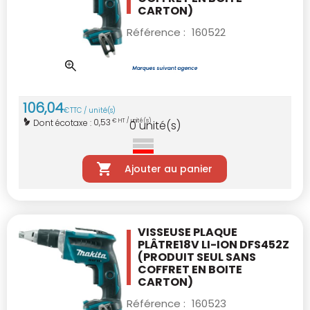
CARTON)
Référence :
160522
106
,
04
€
TTC / unité(s)
0,53
Dont écotaxe :
€ HT / unité(s)
0
unité(s)
Ajouter au panier
VISSEUSE PLAQUE
PLÂTRE18V LI-ION DFS452Z
(PRODUIT SEUL SANS
COFFRET EN BOITE
CARTON)
Référence :
160523