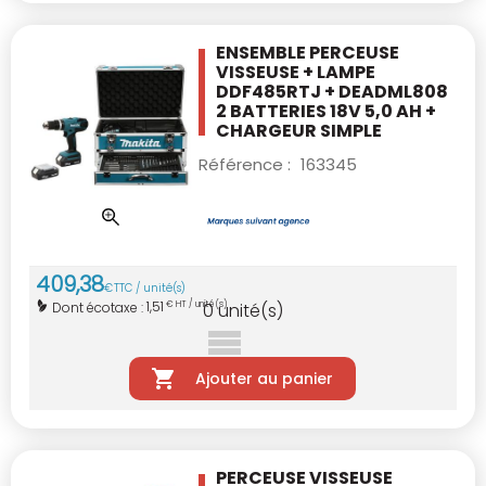
ENSEMBLE PERCEUSE
VISSEUSE + LAMPE
DDF485RTJ + DEADML808
2 BATTERIES 18V
5,0 AH +
CHARGEUR SIMPLE
Référence :
163345
409
,
38
€
TTC / unité(s)
1,51
Dont écotaxe :
€ HT / unité(s)
0
unité(s)
Ajouter au panier
PERCEUSE VISSEUSE