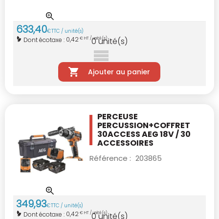
633
,
40
€
TTC / unité(s)
0,42
Dont écotaxe :
€ HT / unité(s)
0
unité(s)
Ajouter au panier
PERCEUSE
PERCUSSION+COFFRET
30ACCESS
AEG 18V / 30
ACCESSOIRES
Référence :
203865
349
,
93
€
TTC / unité(s)
0,42
Dont écotaxe :
€ HT / unité(s)
0
unité(s)