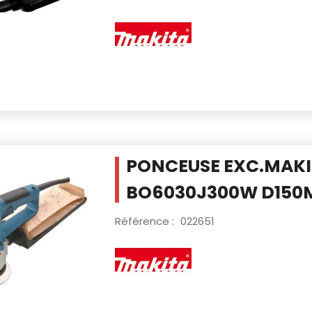
PONCEUSE EXC.MAK
BO6030J300W D15
Référence :
022651