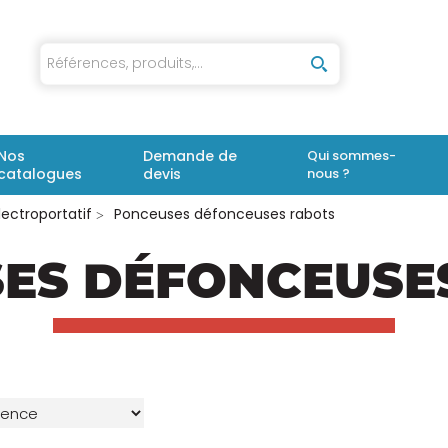
iaux
Nos
Demande de
Qui sommes-
catalogues
devis
nous ?
lectroportatif
Ponceuses défonceuses rabots
ES DÉFONCEUSE