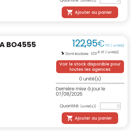
(unité(s))
Ajouter au panier
122
,
95
€
TA BO4555
TTC / unité(s)
€ HT / unité(s)
1,03
Dont écotaxe :
Voir le stock disponible pour
toutes les agences
0
unité(s)
Dernière mise à jour le
07/08/2026
Quantité
(unité(s))
Ajouter au panier