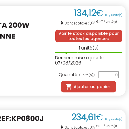
134
,
12
€
TTC / unité(s)
€ HT / unité(s)
TA
200W
1,03
Dont écotaxe :
Voir le stock disponible pour
ENNE
toutes les agences
1
unité(s)
Dernière mise à jour le
07/08/2026
Quantité
(unité(s))
Ajouter au panier
234
,
61
€
EF:KP0800J
TTC / unité(s)
€ HT / unité(s)
1,03
Dont écotaxe :