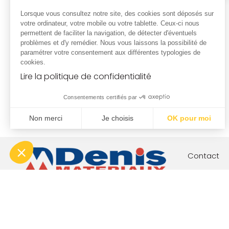
Lorsque vous consultez notre site, des cookies sont déposés sur
votre ordinateur, votre mobile ou votre tablette. Ceux-ci nous
permettent de faciliter la navigation, de détecter d'éventuels
problèmes et d'y remédier. Nous vous laissons la possibilité de
paramétrer votre consentement aux différentes typologies de
cookies.
Lire la politique de confidentialité
Consentements certifiés par
Non merci
Je choisis
OK pour moi
Plateforme de Gestion du Consentement : Personnalisez vo
Axeptio consent
Notre plateforme vous permet d'adapter et de gérer vos param
Contact
Votre proj
Nos engag
Boutique c
Index éga