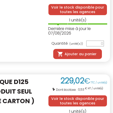
Voir le stock disponible pour
toutes les agences
1
unité(s)
Dernière mise à jour le
07/08/2026
Quantité
(unité(s))
Ajouter au panier
229
,
02
€
QUE D125
TTC / unité(s)
€ HT / unité(s)
DUIT SEUL
0,53
Dont écotaxe :
Voir le stock disponible pour
TE CARTON
)
toutes les agences
1
unité(s)