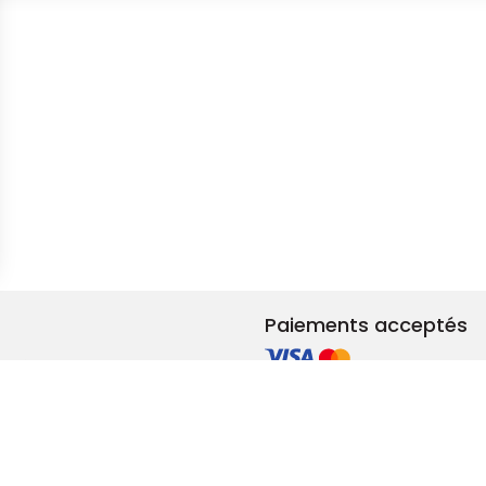
s Options
ètres de confidentialité, en garantissant la conformité avec le
Paiements acceptés
et rénovation
ements RSE
adeaux & privilèges
lité femmes-hommes