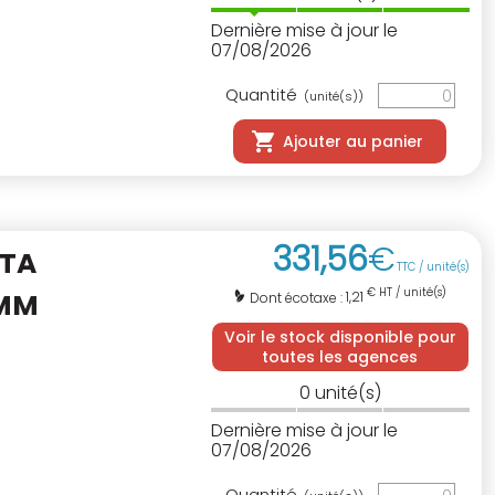
Dernière mise à jour le
07/08/2026
Quantité
(unité(s))
Ajouter au panier
331
,
56
€
ITA
TTC / unité(s)
€ HT / unité(s)
0MM
1,21
Dont écotaxe :
Voir le stock disponible pour
toutes les agences
0
unité(s)
Dernière mise à jour le
07/08/2026
Quantité