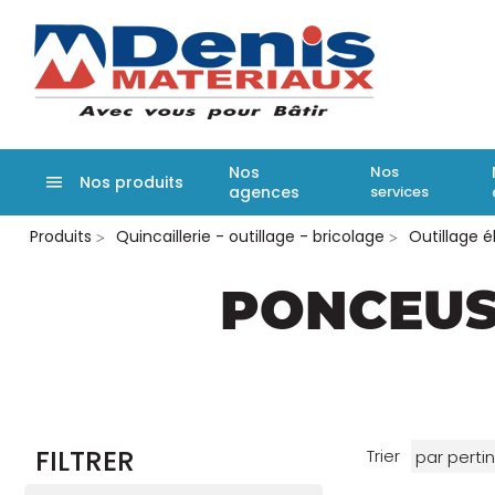
Denis matér
Nos
Nos
Nos produits
agences
services
Aller
Produits
Quincaillerie - outillage - bricolage
Outillage é
au
contenu
principal
PONCEUS
FILTRER
Trier