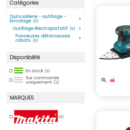
Catégories
quincaillerie - outillage -
bricolage
(5)
outillage électroportatif
(5)
ponceuses défonceuses
rabots
(5)
Disponibilité
En stock
(3)
Sur commande
uniquement
(2)
MARQUES
(5)