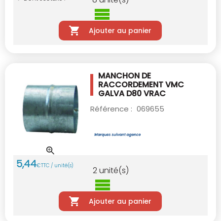
Ajouter au panier
MANCHON DE
RACCORDEMENT VMC
GALVA D80
VRAC
Référence :
069655
5
,
44
€
TTC / unité(s)
2
unité(s)
Ajouter au panier