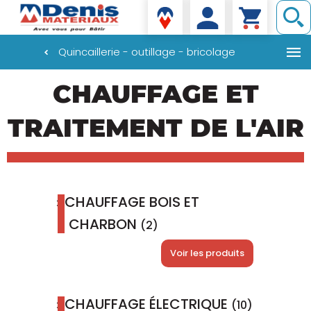
Denis matériaux
Quincaillerie - outillage - bricolage
Aller
CHAUFFAGE ET
au
contenu
principal
TRAITEMENT DE L'AIR
CHAUFFAGE BOIS ET
CHARBON
(2)
Voir les produits
CHAUFFAGE ÉLECTRIQUE
(10)