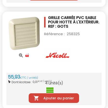
GRILLE CARRÉE PVC SABLE
POUR HOTTE
À L'EXTÉRIEUR.
REF : GOTS
Référence :
258325
55
,
93
€
TTC / unité(s)
0,01
Dont écotaxe :
€ HT / unité(s)
4
unité(s)
Ajouter au panier