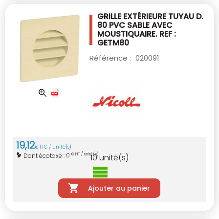
GRILLE EXTÉRIEURE TUYAU D.
80 PVC SABLE
AVEC
MOUSTIQUAIRE. REF :
GETM80
Référence :
020091
19
,
12
€
TTC / unité(s)
0
Dont écotaxe :
€ HT / unité(s)
10
unité(s)
Ajouter au panier