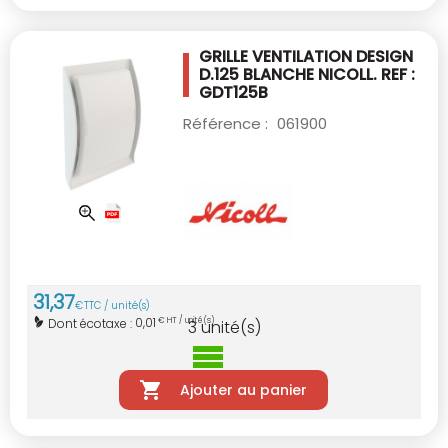
GRILLE VENTILATION DESIGN
D.125 BLANCHE
NICOLL. REF :
GDT125B
Référence :
061900
31
,
37
€
TTC / unité(s)
0,01
Dont écotaxe :
€ HT / unité(s)
3
unité(s)
Ajouter au panier