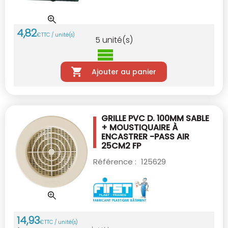
4
,
82
€
TTC / unité(s)
5
unité(s)
Ajouter au panier
GRILLE PVC D. 100MM SABLE
+ MOUSTIQUAIRE
À
ENCASTRER -PASS AIR
25CM2 FP
Référence :
125629
14
,
93
€
TTC / unité(s)