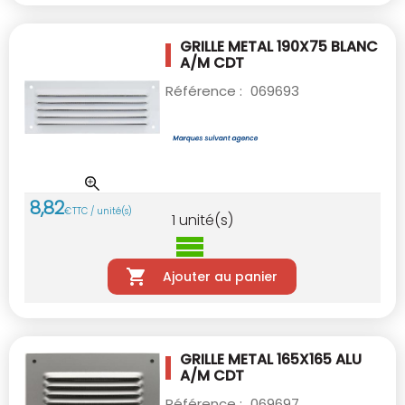
GRILLE METAL 190X75 BLANC
A/M CDT
Référence :
069693
8
,
82
€
TTC / unité(s)
1
unité(s)
Ajouter au panier
GRILLE METAL 165X165 ALU
A/M CDT
Référence :
069697