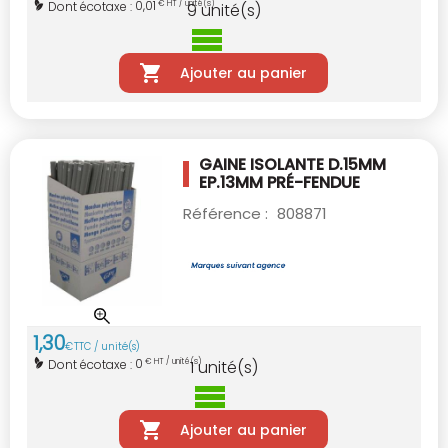
0,01
Dont écotaxe :
€ HT / unité(s)
9
unité(s)
Ajouter au panier
GAINE ISOLANTE D.15MM
EP.13MM PRÉ-FENDUE
Référence :
808871
1
,
30
€
TTC / unité(s)
0
Dont écotaxe :
€ HT / unité(s)
1
unité(s)
Ajouter au panier