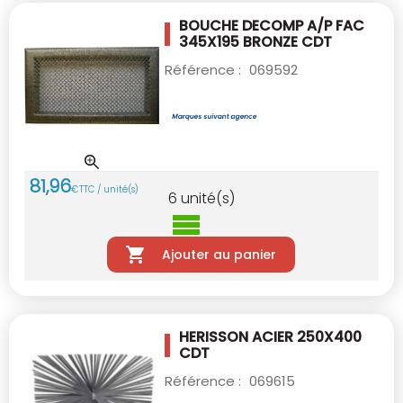
BOUCHE DECOMP A/P FAC
345X195 BRONZE CDT
Référence :
069592
81
,
96
€
TTC / unité(s)
6
unité(s)
Ajouter au panier
HERISSON ACIER 250X400
CDT
Référence :
069615