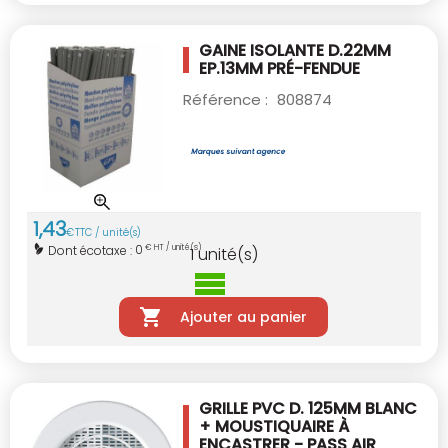
GAINE ISOLANTE D.22MM
EP.13MM PRÉ-FENDUE
Référence :
808874
1
,
43
€
TTC / unité(s)
0
Dont écotaxe :
€ HT / unité(s)
1
unité(s)
Ajouter au panier
GRILLE PVC D. 125MM BLANC
+ MOUSTIQUAIRE
À
ENCASTRER - PASS AIR