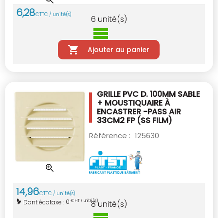
6
,
28
€
TTC / unité(s)
6
unité(s)
Ajouter au panier
GRILLE PVC D. 100MM SABLE
+ MOUSTIQUAIRE
À
ENCASTRER -PASS AIR
33CM2 FP (SS FILM)
Référence :
125630
14
,
96
€
TTC / unité(s)
0
Dont écotaxe :
€ HT / unité(s)
8
unité(s)