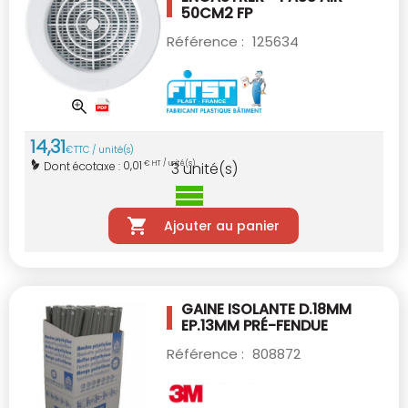
50CM2 FP
Référence :
125634
14
,
31
€
TTC / unité(s)
0,01
Dont écotaxe :
€ HT / unité(s)
3
unité(s)
Ajouter au panier
GAINE ISOLANTE D.18MM
EP.13MM PRÉ-FENDUE
Référence :
808872