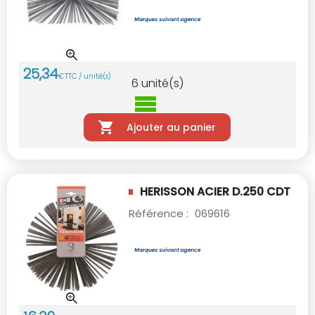
25
,
34
€
TTC / unité(s)
6
unité(s)
Ajouter au panier
HERISSON ACIER D.250 CDT
Référence :
069616