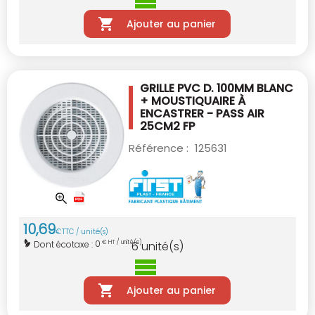
Ajouter au panier
GRILLE PVC D. 100MM BLANC
+ MOUSTIQUAIRE
À
ENCASTRER - PASS AIR
25CM2 FP
Référence :
125631
10
,
69
€
TTC / unité(s)
0
Dont écotaxe :
€ HT / unité(s)
6
unité(s)
Ajouter au panier