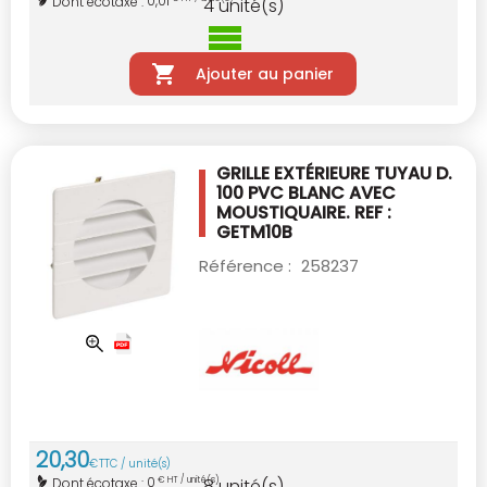
0,01
Dont écotaxe :
4
unité(s)
Ajouter au panier
GRILLE EXTÉRIEURE TUYAU D.
100 PVC BLANC
AVEC
MOUSTIQUAIRE. REF :
GETM10B
Référence :
258237
20
,
30
€
TTC / unité(s)
0
Dont écotaxe :
€ HT / unité(s)
8
unité(s)