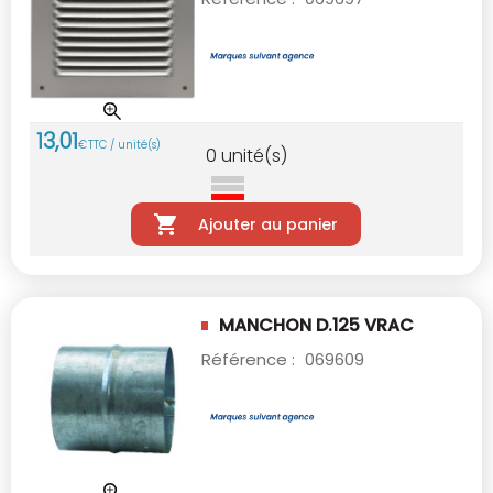
13
,
01
€
TTC / unité(s)
0
unité(s)
Ajouter au panier
MANCHON D.125 VRAC
Référence :
069609