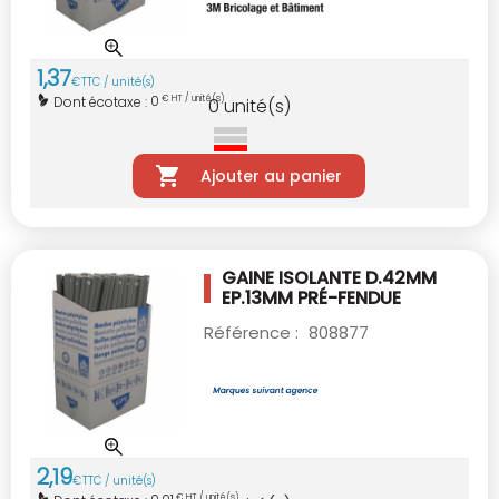
1
,
37
€
TTC / unité(s)
0
Dont écotaxe :
€ HT / unité(s)
0
unité(s)
Ajouter au panier
GAINE ISOLANTE D.42MM
EP.13MM PRÉ-FENDUE
Référence :
808877
2
,
19
€
TTC / unité(s)
€ HT / unité(s)