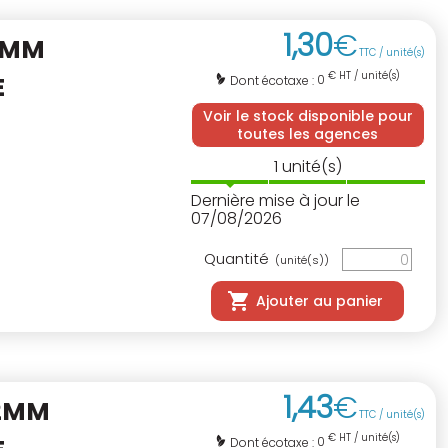
1
,
30
€
5MM
TTC / unité(s)
€ HT / unité(s)
E
0
Dont écotaxe :
Voir le stock disponible pour
toutes les agences
1
unité(s)
Dernière mise à jour le
07/08/2026
Quantité
(unité(s))
Ajouter au panier
1
,
43
€
22MM
TTC / unité(s)
€ HT / unité(s)
0
Dont écotaxe :