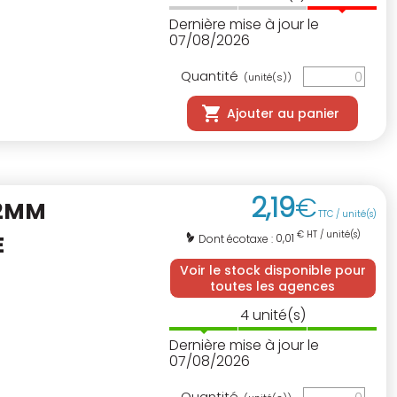
Dernière mise à jour le
07/08/2026
Quantité
(unité(s))
Ajouter au panier
2
,
19
€
42MM
TTC / unité(s)
€ HT / unité(s)
E
0,01
Dont écotaxe :
Voir le stock disponible pour
toutes les agences
4
unité(s)
Dernière mise à jour le
07/08/2026
Quantité