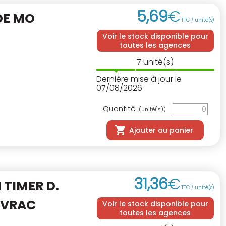
5
,
69
€
DE MO
TTC / unité(s)
Voir le stock disponible pour
toutes les agences
7
unité(s)
Dernière mise à jour le
07/08/2026
Quantité
(unité(s))
Ajouter au panier
31
,
36
€
TIMER D.
TTC / unité(s)
 VRAC
Voir le stock disponible pour
toutes les agences