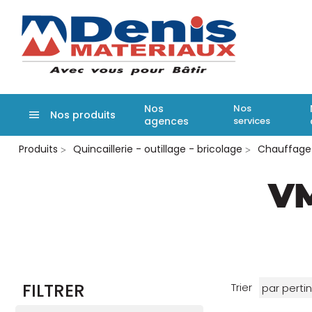
Denis matér
Nos
Nos
Nos produits
agences
services
Aller
Produits
Quincaillerie - outillage - bricolage
Chauffage e
au
contenu
principal
V
FILTRER
Trier