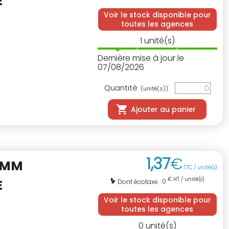
E
Voir le stock disponible pour
toutes les agences
1
unité(s)
Dernière mise à jour le
07/08/2026
Quantité
(unité(s))
Ajouter au panier
1
,
37
€
8MM
TTC / unité(s)
€ HT / unité(s)
E
0
Dont écotaxe :
Voir le stock disponible pour
toutes les agences
0
unité(s)