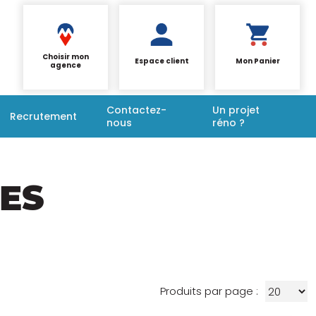
Choisir mon
Espace client
Mon Panier
agence
Contactez-
Un projet
Recrutement
nous
réno ?
ES
Produits par page :