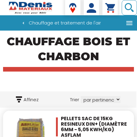
Denis matériaux
Chauffage et traitement de l'air
Aller
CHAUFFAGE BOIS ET
au
contenu
principal
CHARBON
Affinez
Trier
PELLETS SAC DE 15KG
RESINEUX DIN+
(DIAMÈTRE
6MM - 5,05 KWH/KG)
ASFLAM