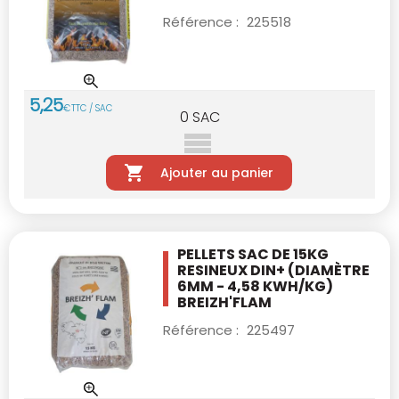
Référence :
225518
5
,
25
€
TTC / SAC
0
SAC
Ajouter au panier
PELLETS SAC DE 15KG
RESINEUX DIN+
(DIAMÈTRE
6MM - 4,58 KWH/KG)
BREIZH'FLAM
Référence :
225497