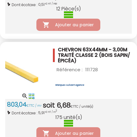
0,51
Dont écotaxe :
€ HT / HM
12
Pièce(s)
Ajouter au panier
CHEVRON 63X44MM - 3,00M
TRAITÉ CLASSE 2
(BOIS SAPIN/
ÉPICÉA)
Référence :
111728
803
,
04
soit
6
,
68
€
TTC / m
3
€
TTC / unité(s)
3
5,91
Dont écotaxe :
€ HT / m
175
unité(s)
Ajouter au panier