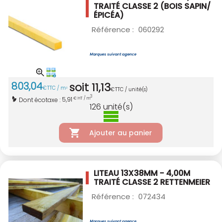
TRAITÉ CLASSE 2
(BOIS SAPIN/
ÉPICÉA)
Référence :
060292
803
,
04
soit
11
,
13
€
TTC / m
3
€
TTC / unité(s)
3
5,91
Dont écotaxe :
€ HT / m
126
unité(s)
Ajouter au panier
LITEAU 13X38MM - 4,00M
TRAITÉ CLASSE 2
RETTENMEIER
Référence :
072434