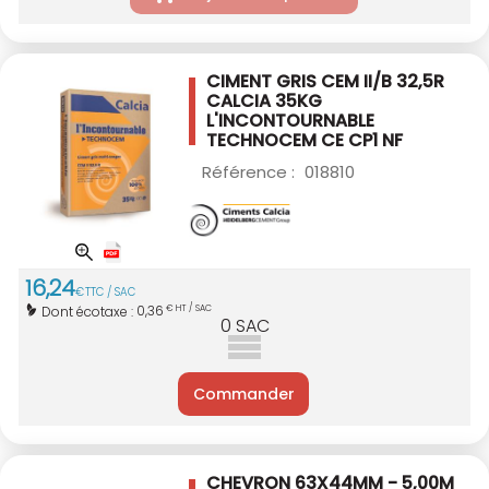
CIMENT GRIS CEM II/B 32,5R
CALCIA 35KG
L'INCONTOURNABLE
TECHNOCEM CE CP1 NF
Référence :
018810
16
,
24
€
TTC / SAC
0,36
Dont écotaxe :
€ HT / SAC
0
SAC
Commander
CHEVRON 63X44MM - 5,00M