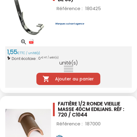
Référence :
180425
1
,
55
€
TTC / unité(s)
0
Dont écotaxe :
€ HT / unité(s)
unité(s)
Ajouter au panier
FAITIÈRE 1/2 RONDE VIEILLIE
MASSE 40CM
EDILIANS. RÉF :
720 / C1044
Référence :
187000