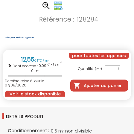
Référence :
128284
pour toutes les agences
12
,
55
€
TTC / m
2
2
€ HT / m
0,09
Dont écotaxe :
Quantité
(m
)
2
0
m
2
Dernière mise à jour le
07/08/2026
Ajouter au panier
Voir le stock disponible
DETAILS PRODUIT
Conditionnement :
0.6 m
non divisible
2