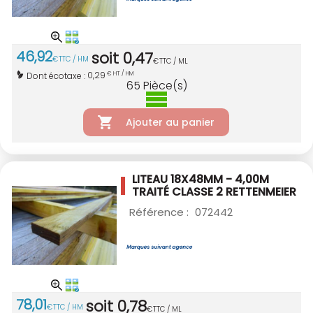
46
,
92
soit
0
,
47
€
TTC / HM
€
TTC / ML
0,29
Dont écotaxe :
€ HT / HM
65
Pièce(s)
Ajouter au panier
LITEAU 18X48MM - 4,00M
TRAITÉ CLASSE 2
RETTENMEIER
Référence :
072442
78
,
01
soit
0
,
78
€
TTC / HM
€
TTC / ML