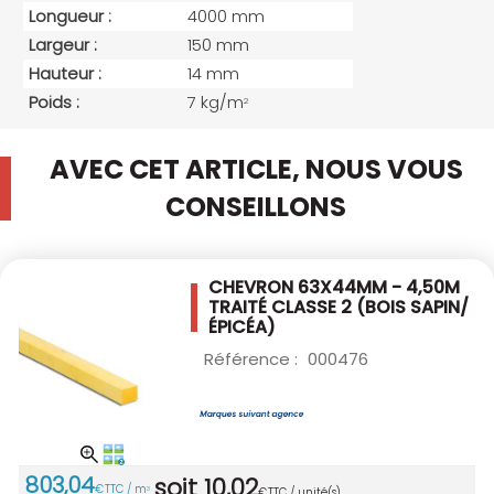
Longueur :
4000 mm
Largeur :
150 mm
Hauteur :
14 mm
Poids :
7 kg/m
2
AVEC CET ARTICLE, NOUS VOUS
CONSEILLONS
CHEVRON 63X44MM - 4,50M
TRAITÉ CLASSE 2
(BOIS SAPIN/
ÉPICÉA)
Référence :
000476
803
,
04
soit
10
,
02
€
TTC / m
3
€
TTC / unité(s)