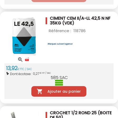
CIMENT CEM II/A-LL 42,5 N NF
35KG (VDE)
Référence :
118786
13
,
92
€
TTC / SAC
0,27
Dont écotaxe :
€ HT / SAC
585
SAC
Ajouter au panier
CROCHET 1/2 ROND 25
(BOITE
DE 50)