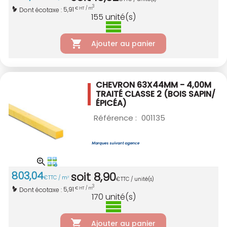
3
5,91
Dont écotaxe :
€ HT / m
155
unité(s)
Ajouter au panier
CHEVRON 63X44MM - 4,00M
TRAITÉ CLASSE 2
(BOIS SAPIN/
ÉPICÉA)
Référence :
001135
803
,
04
soit
8
,
90
€
TTC / m
3
€
TTC / unité(s)
3
5,91
Dont écotaxe :
€ HT / m
170
unité(s)
Ajouter au panier