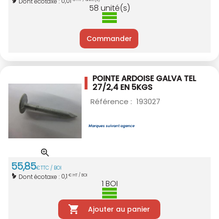
0,01
Dont écotaxe :
58
unité(s)
Commander
POINTE ARDOISE GALVA TEL
27/2,4 EN 5KGS
Référence :
193027
55
,
85
€
TTC / BOI
0,1
Dont écotaxe :
€ HT / BOI
1
BOI
Ajouter au panier