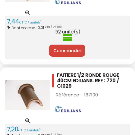
7
,
44
€
TTC / unité(s)
0,01
Dont écotaxe :
€ HT / unité(s)
52
unité(s)
Commander
FAITIERE 1/2 RONDE ROUGE
40CM EDILIANS.
REF : 720 /
C1029
Référence :
187100
7
,
20
€
TTC / unité(s)
€ HT / unité(s)