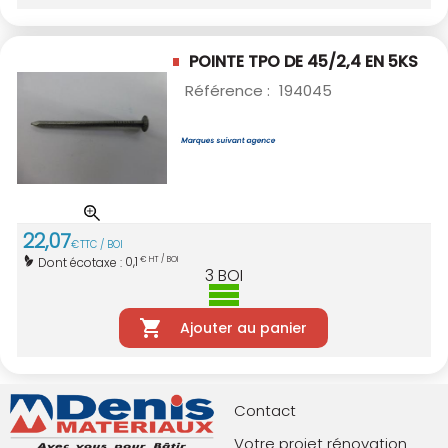
POINTE TPO DE 45/2,4 EN 5KS
Référence :
194045
22
,
07
€
TTC / BOI
0,1
Dont écotaxe :
€ HT / BOI
3
BOI
Ajouter au panier
Contact
Votre projet rénovation