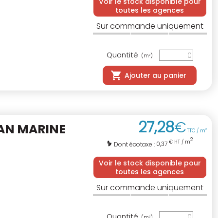
Voir le stock disponible pour
toutes les agences
Sur commande uniquement
Quantité
(m
)
2
Ajouter au panier
27
,
28
€
AN MARINE
TTC / m
2
2
€ HT / m
0,37
Dont écotaxe :
Voir le stock disponible pour
toutes les agences
Sur commande uniquement
Quantité
(m
)
2