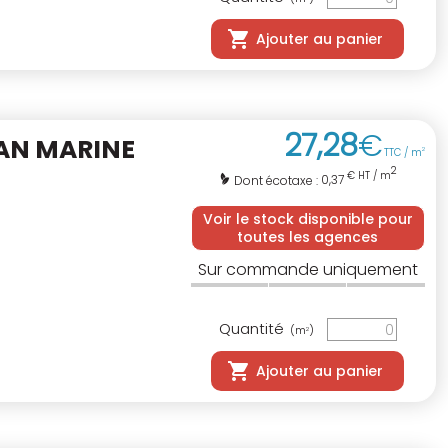
Ajouter au panier
27
,
28
€
AN MARINE
TTC / m
2
2
€ HT / m
0,37
Dont écotaxe :
Voir le stock disponible pour
toutes les agences
Sur commande uniquement
Quantité
(m
)
2
Ajouter au panier