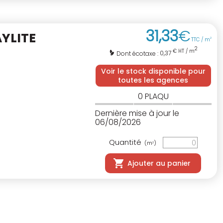
31
,
33
€
YLITE
TTC / m
2
2
€ HT / m
0,37
Dont écotaxe :
Voir le stock disponible pour
toutes les agences
0
PLAQU
Dernière mise à jour le
06/08/2026
Quantité
(m
)
2
Ajouter au panier