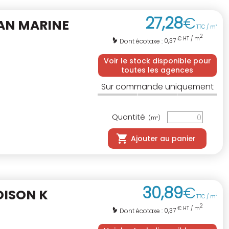
27
,
28
€
AN MARINE
TTC / m
2
2
€ HT / m
0,37
Dont écotaxe :
Voir le stock disponible pour
toutes les agences
Sur commande uniquement
Quantité
(m
)
2
Ajouter au panier
30
,
89
€
OISON K
TTC / m
2
2
€ HT / m
0,37
Dont écotaxe :