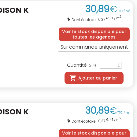
30
,
89
€
OISON K
TTC / m
2
2
€ HT / m
0,37
Dont écotaxe :
Voir le stock disponible pour
toutes les agences
Sur commande uniquement
Quantité
(m
)
2
Ajouter au panier
30
,
89
€
OISON K
TTC / m
2
2
€ HT / m
0,37
Dont écotaxe :
Voir le stock disponible pour