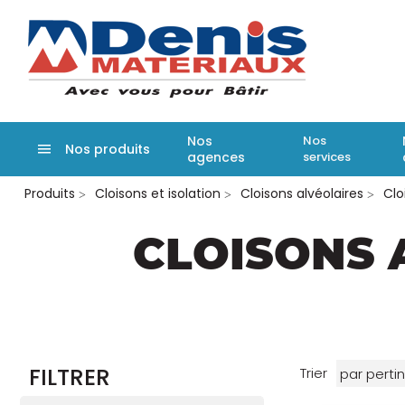
Denis matér
Nos
Nos
Nos produits
agences
services
Aller
Produits
Cloisons et isolation
Cloisons alvéolaires
Clo
au
contenu
principal
CLOISONS 
FILTRER
Trier