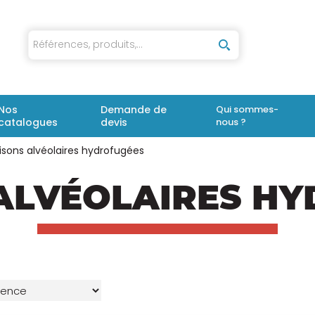
iaux
Nos
Demande de
Qui sommes-
catalogues
devis
nous ?
isons alvéolaires hydrofugées
ALVÉOLAIRES H