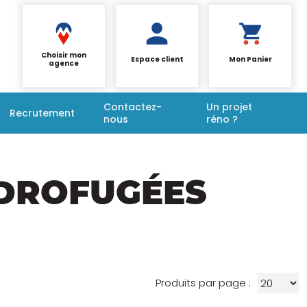
Choisir mon
Espace client
Mon Panier
agence
Contactez-
Un projet
Recrutement
nous
réno ?
YDROFUGÉES
Produits par page :