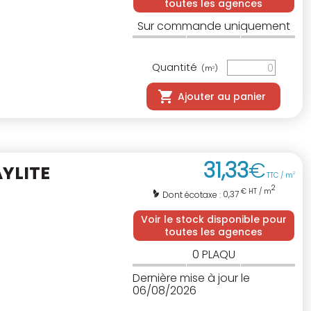
toutes les agences
Sur commande uniquement
Quantité
(m
)
2
Ajouter au panier
31
,
33
€
YLITE
TTC / m
2
2
€ HT / m
0,37
Dont écotaxe :
Voir le stock disponible pour
toutes les agences
0
PLAQU
Dernière mise à jour le
06/08/2026