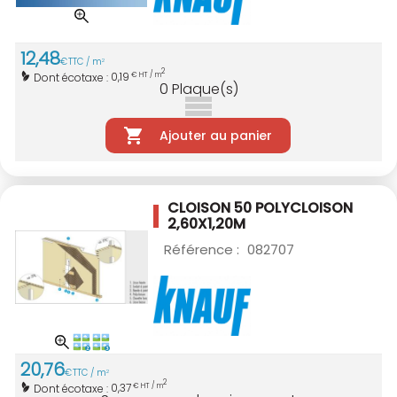
12
,
48
€
TTC / m
2
2
0,19
Dont écotaxe :
€ HT / m
0
Plaque(s)
Ajouter au panier
CLOISON 50 POLYCLOISON
2,60X1,20M
Référence :
082707
20
,
76
€
TTC / m
2
2
0,37
Dont écotaxe :
€ HT / m