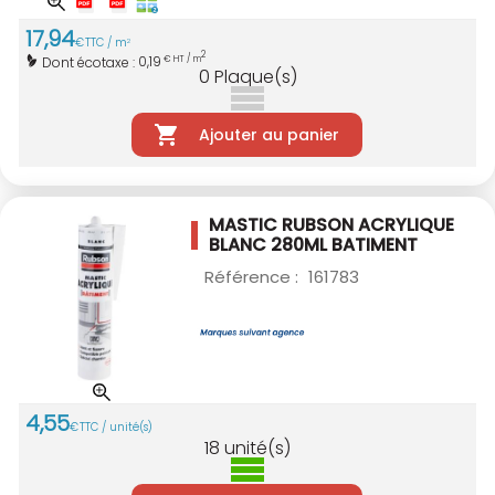
17
,
94
€
TTC / m
2
2
0,19
Dont écotaxe :
€ HT / m
0
Plaque(s)
Ajouter au panier
MASTIC RUBSON ACRYLIQUE
BLANC 280ML
BATIMENT
Référence :
161783
4
,
55
€
TTC / unité(s)
18
unité(s)