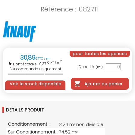
Référence :
082711
pour toutes les agences
30
,
89
€
TTC / m
2
2
€ HT / m
0,37
Dont écotaxe :
Quantité
(m
)
2
Sur commande uniquement
Voir le stock disponible
Ajouter au panier
DETAILS PRODUIT
Conditionnement :
3.24 m
non divisible
2
Sur Conditionnement :
74.52 m
2