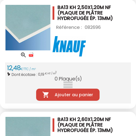
BA13 KH 2,50X1,20M NF
(PLAQUE DE PLÂTRE
HYDROFUGÉE ÉP. 13MM)
Référence :
082696
12
,
48
€
TTC / m
2
2
0,19
Dont écotaxe :
€ HT / m
0
Plaque(s)
Ajouter au panier
BA13 KH 2,60X1,20M NF
(PLAQUE DE PLÂTRE
HYDROFUGÉE ÉP. 13MM)