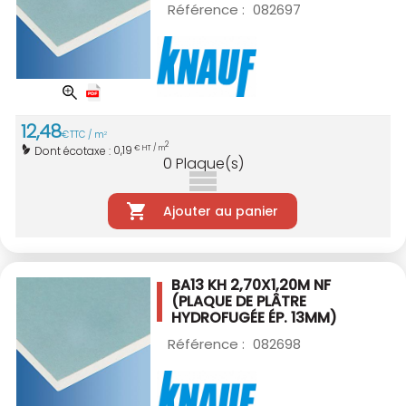
Référence :
082697
12
,
48
€
TTC / m
2
2
0,19
Dont écotaxe :
€ HT / m
0
Plaque(s)
Ajouter au panier
BA13 KH 2,70X1,20M NF
(PLAQUE DE PLÂTRE
HYDROFUGÉE ÉP. 13MM)
Référence :
082698