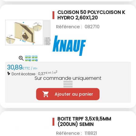
CLOISON 50 POLYCLOISON K
HYDRO 2,60X1,20
Référence :
082710
30
,
89
€
TTC / m
2
2
0,37
Dont écotaxe :
€ HT / m
Sur commande uniquement
Ajouter au panier
BOITE TRPF 3,5X9,5MM
(200UN) SEMIN
Référence :
118821