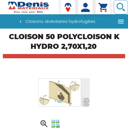
Denis matériaux
Cloisons alvéolaires hydrofugées
Aller
CLOISON 50 POLYCLOISON K
au
contenu
HYDRO 2,70X1,20
principal