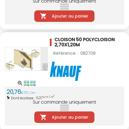
Sur commande uniquement
Ajouter au panier
CLOISON 50 POLYCLOISON
2,70X1,20M
Référence :
082708
20
,
76
€
TTC / m
2
2
0,37
Dont écotaxe :
€ HT / m
Sur commande uniquement
Ajouter au panier