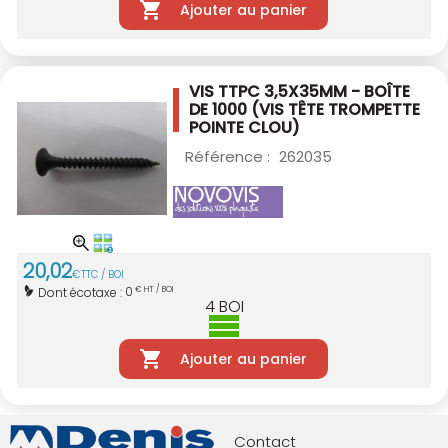
Ajouter au panier
VIS TTPC 3,5X35MM - BOÎTE
DE 1000
(VIS TÊTE TROMPETTE
POINTE CLOU)
Référence :
262035
20
,
02
€
TTC / BOI
0
Dont écotaxe :
€ HT / BOI
4
BOI
Ajouter au panier
Contact