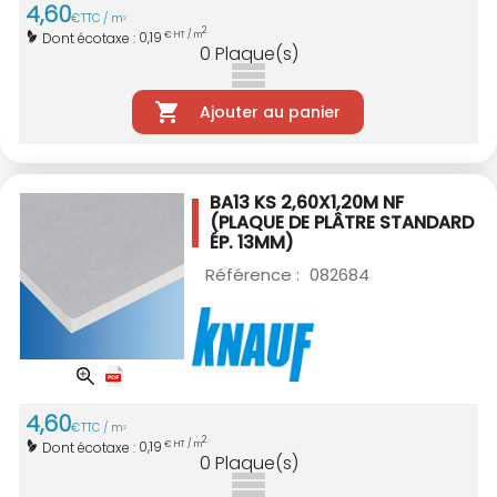
4
,
60
€
TTC / m
2
2
0,19
Dont écotaxe :
€ HT / m
0
Plaque(s)
Ajouter au panier
BA13 KS 2,60X1,20M NF
(PLAQUE DE PLÂTRE STANDARD
ÉP. 13MM)
Référence :
082684
4
,
60
€
TTC / m
2
2
0,19
Dont écotaxe :
€ HT / m
0
Plaque(s)