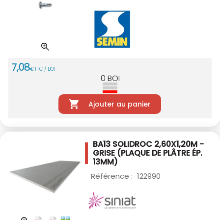
7
,
08
€
TTC / BOI
0
BOI
Ajouter au panier
BA13 SOLIDROC 2,60X1,20M -
GRISE
(PLAQUE DE PLÂTRE ÉP.
13MM)
Référence :
122990