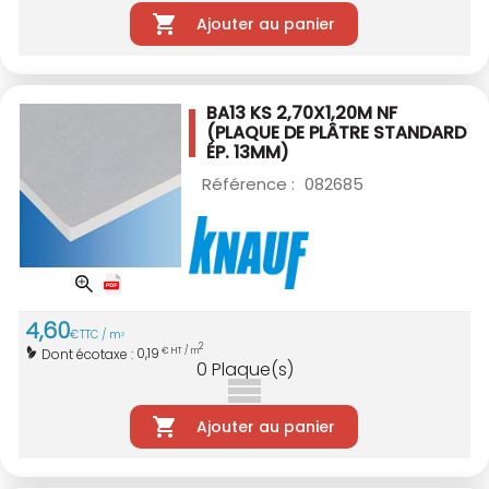
Ajouter au panier
BA13 KS 2,70X1,20M NF
(PLAQUE DE PLÂTRE STANDARD
ÉP. 13MM)
Référence :
082685
4
,
60
€
TTC / m
2
2
0,19
Dont écotaxe :
€ HT / m
0
Plaque(s)
Ajouter au panier