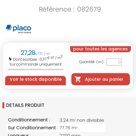
Référence :
082679
pour toutes les agences
27
,
28
€
TTC / m
2
2
€ HT / m
0,37
Dont écotaxe :
Quantité
(m
)
2
Sur commande uniquement
Voir le stock disponible
Ajouter au panier
DETAILS PRODUIT
Conditionnement :
3.24 m
non divisible
2
Sur Conditionnement :
77.76 m
2
Longueur :
2700 mm