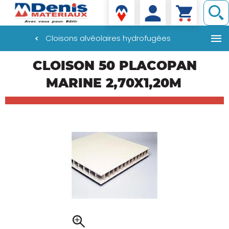
Denis matériaux
Cloisons alvéolaires hydrofugées
Aller
CLOISON 50 PLACOPAN
au
contenu
MARINE 2,70X1,20M
principal