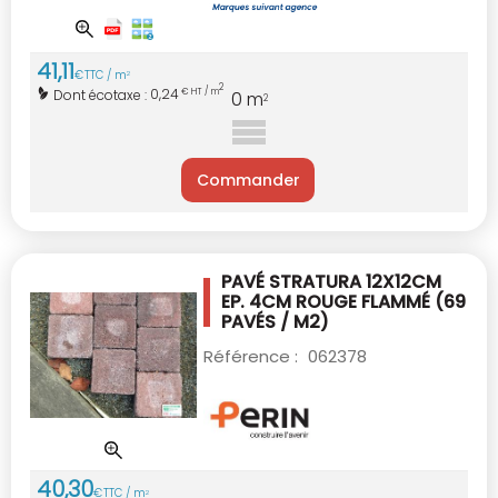
41
,
11
€
TTC / m
2
2
0,24
Dont écotaxe :
€ HT / m
0
m
2
Commander
PAVÉ STRATURA 12X12CM
EP. 4CM ROUGE
FLAMMÉ (69
PAVÉS / M2)
Référence :
062378
40
,
30
€
TTC / m
2