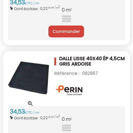
34
,
53
€
TTC / m
2
2
0,22
Dont écotaxe :
€ HT / m
0
m
2
Commander
DALLE LISSE 40X40 ÉP 4,5CM
GRIS ARDOISE
Référence :
082967
34
,
53
€
TTC / m
2
2
0,22
Dont écotaxe :
€ HT / m
0
m
2