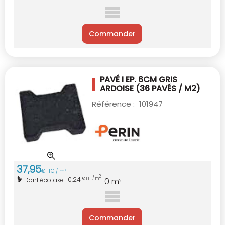
Commander
PAVÉ I EP. 6CM GRIS
ARDOISE
(36 PAVÉS / M2)
Référence :
101947
37
,
95
€
TTC / m
2
2
0,24
Dont écotaxe :
€ HT / m
0
m
2
Commander