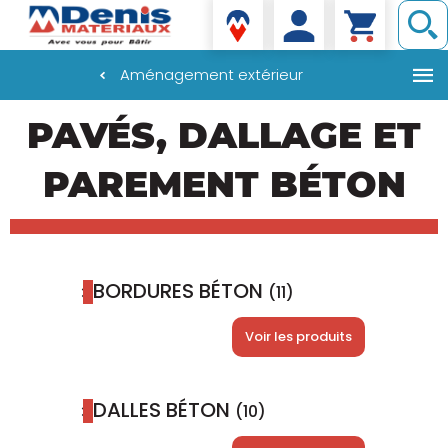
Denis matériaux
Aménagement extérieur
Aller
PAVÉS, DALLAGE ET
au
contenu
principal
PAREMENT BÉTON
BORDURES BÉTON
(11)
Voir les produits
DALLES BÉTON
(10)