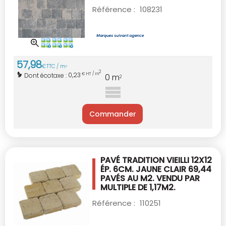
Référence :
108231
57
,
98
€
TTC / m
2
2
0,23
Dont écotaxe :
€ HT / m
0
m
2
Commander
PAVÉ TRADITION VIEILLI 12X12
ÉP. 6CM.
JAUNE CLAIR 69,44
PAVÉS AU M2.
VENDU PAR
MULTIPLE DE 1,17M2.
Référence :
110251