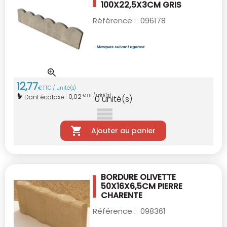
100X22,5X3CM GRIS
Référence :
096178
12
,
77
€
TTC / unité(s)
0,02
Dont écotaxe :
€ HT / unité(s)
0
unité(s)
Ajouter au panier
BORDURE OLIVETTE
50X16X6,5CM PIERRE
CHARENTE
Référence :
098361