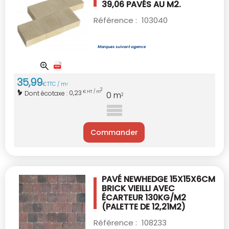
39,06 PAVÉS AU M2.
Référence :
103040
35
,
99
€
TTC / m
2
2
0,23
Dont écotaxe :
€ HT / m
0
m
2
Commander
PAVÉ NEWHEDGE 15X15X6CM
BRICK VIEILLI
AVEC
ÉCARTEUR 130KG/M2
(PALETTE DE 12,21M2)
Référence :
108233