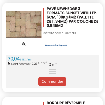
PAVÉ NEWHEDGE 3
FORMATS SUNSET VIEILLI
EP.
6CM, 130KG/M2 (PALETTE
DE 11,34M2)
PAR COUCHE DE
0,945M2
Référence :
062760
70
,
04
€
TTC / m
2
2
0,23
Dont écotaxe :
€ HT / m
0
m
2
Commander
BORDURE RÉVERSIBLE