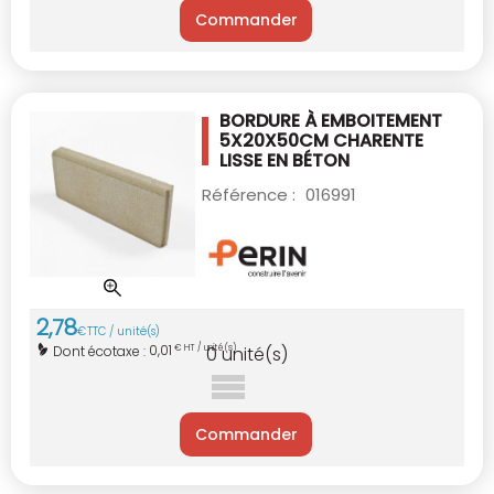
Commander
BORDURE À EMBOITEMENT
5X20X50CM CHARENTE
LISSE EN BÉTON
Référence :
016991
2
,
78
€
TTC / unité(s)
0,01
Dont écotaxe :
€ HT / unité(s)
0
unité(s)
Commander