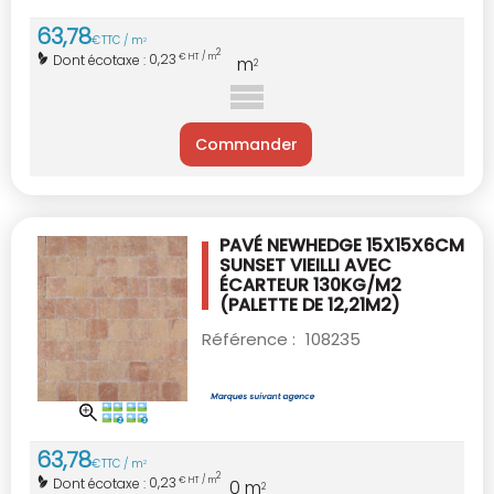
63
,
78
€
TTC / m
2
2
0,23
Dont écotaxe :
€ HT / m
m
2
Commander
PAVÉ NEWHEDGE 15X15X6CM
SUNSET VIEILLI
AVEC
ÉCARTEUR 130KG/M2
(PALETTE DE 12,21M2)
Référence :
108235
63
,
78
€
TTC / m
2
2
0,23
Dont écotaxe :
€ HT / m
0
m
2