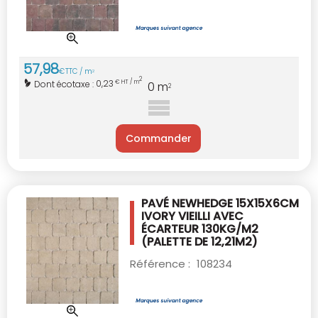
57
,
98
€
TTC / m
2
2
0,23
Dont écotaxe :
€ HT / m
0
m
2
Commander
PAVÉ NEWHEDGE 15X15X6CM
IVORY VIEILLI
AVEC
ÉCARTEUR 130KG/M2
(PALETTE DE 12,21M2)
Référence :
108234