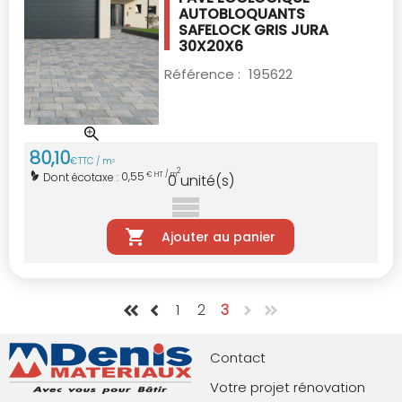
AUTOBLOQUANTS
SAFELOCK
GRIS JURA
30X20X6
Référence :
195622
80
,
10
€
TTC / m
2
2
0,55
Dont écotaxe :
€ HT / m
0
unité(s)
Ajouter au panier
1
2
3
Contact
Votre projet rénovation