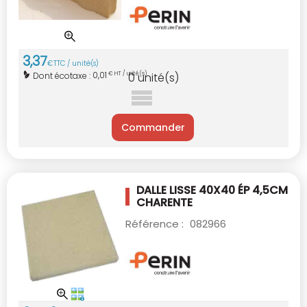
3
,
37
€
TTC / unité(s)
0,01
Dont écotaxe :
€ HT / unité(s)
0
unité(s)
Commander
DALLE LISSE 40X40 ÉP 4,5CM
CHARENTE
Référence :
082966