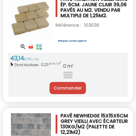
ÉP. 6CM.
JAUNE CLAIR 39,06
PAVÉS AU M2.
VENDU PAR
MULTIPLE DE 1,25M2.
Référence :
103036
43
,
14
€
TTC / m
2
2
0,23
Dont écotaxe :
€ HT / m
0
m
2
Commander
PAVÉ NEWHEDGE 15X15X6CM
GREY VIEILLI
AVEC ÉCARTEUR
130KG/M2
(PALETTE DE
12,21M2)