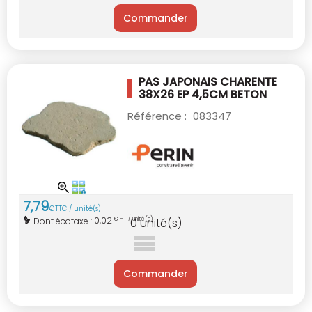
Commander
PAS JAPONAIS CHARENTE
38X26 EP 4,5CM
BETON
Référence :
083347
7
,
79
€
TTC / unité(s)
0,02
Dont écotaxe :
€ HT / unité(s)
0
unité(s)
Commander