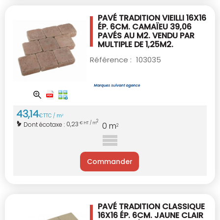
PAVÉ TRADITION VIEILLI 16X16
ÉP. 6CM.
CAMAÏEU 39,06
PAVÉS AU M2.
VENDU PAR
MULTIPLE DE 1,25M2.
Référence :
103035
43
,
14
€
TTC / m
2
2
0,23
Dont écotaxe :
€ HT / m
0
m
2
Commander
PAVÉ TRADITION CLASSIQUE
16X16 ÉP. 6CM.
JAUNE CLAIR