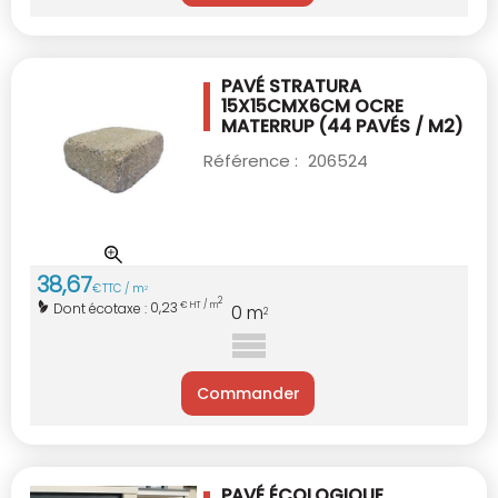
PAVÉ STRATURA
15X15CMX6CM OCRE
MATERRUP
(44 PAVÉS / M2)
Référence :
206524
38
,
67
€
TTC / m
2
2
0,23
Dont écotaxe :
€ HT / m
0
m
2
Commander
PAVÉ ÉCOLOGIQUE