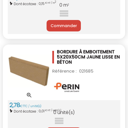
2
0,15
Dont écotaxe :
€ HT / m
0
m
2
Commander
BORDURE À EMBOITEMENT
5X20X50CM JAUNE
LISSE EN
BÉTON
Référence :
021685
2
,
78
€
TTC / unité(s)
0,01
Dont écotaxe :
€ HT / unité(s)
0
unité(s)