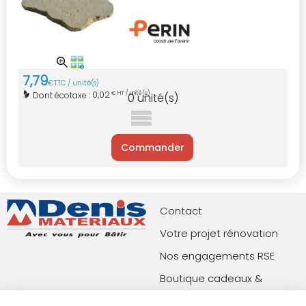
7
,
79
€
TTC / unité(s)
0,02
Dont écotaxe :
€ HT / unité(s)
0
unité(s)
Commander
Contact
Votre projet rénovation
Nos engagements RSE
Boutique cadeaux &
privilèges