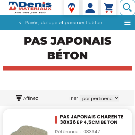
Denis matériaux
Pavés, dallage et parement béton
Aller
PAS JAPONAIS
au
contenu
principal
BÉTON
Affinez
Trier
PAS JAPONAIS CHARENTE
38X26 EP 4,5CM
BETON
Référence :
083347