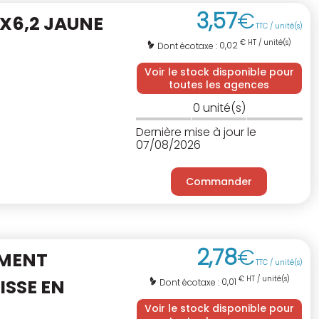
3
,
57
€
X6,2 JAUNE
TTC / unité(s)
€ HT / unité(s)
0,02
Dont écotaxe :
Voir le stock disponible pour
toutes les agences
0
unité(s)
Dernière mise à jour le
07/08/2026
Commander
2
,
78
€
EMENT
TTC / unité(s)
€ HT / unité(s)
ISSE EN
0,01
Dont écotaxe :
Voir le stock disponible pour