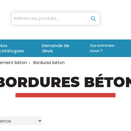
iaux
Nos
Demande de
Qui sommes-
catalogues
devis
nous ?
arement béton
Bordures béton
BORDURES BÉTO