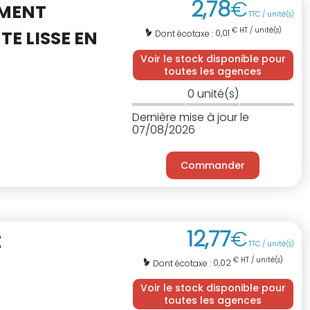
2
,
78
€
EMENT
TTC / unité(s)
€ HT / unité(s)
NTE
LISSE EN
0,01
Dont écotaxe :
Voir le stock disponible pour
toutes les agences
0
unité(s)
Dernière mise à jour le
07/08/2026
Commander
12
,
77
€
E
TTC / unité(s)
€ HT / unité(s)
0,02
Dont écotaxe :
Voir le stock disponible pour
toutes les agences