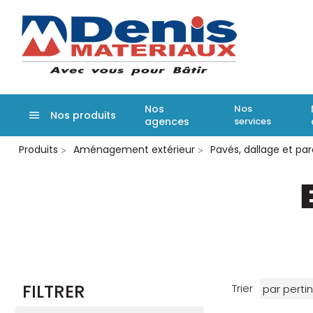
Denis matér
Nos
Nos
Nos produits
agences
services
Aller
Produits
Aménagement extérieur
Pavés, dallage et p
au
contenu
principal
FILTRER
Trier