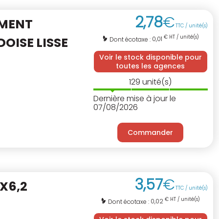
2
,
78
€
EMENT
TTC / unité(s)
€ HT / unité(s)
DOISE LISSE
0,01
Dont écotaxe :
Voir le stock disponible pour
toutes les agences
129
unité(s)
Dernière mise à jour le
07/08/2026
Commander
3
,
57
€
X6,2
TTC / unité(s)
€ HT / unité(s)
0,02
Dont écotaxe :