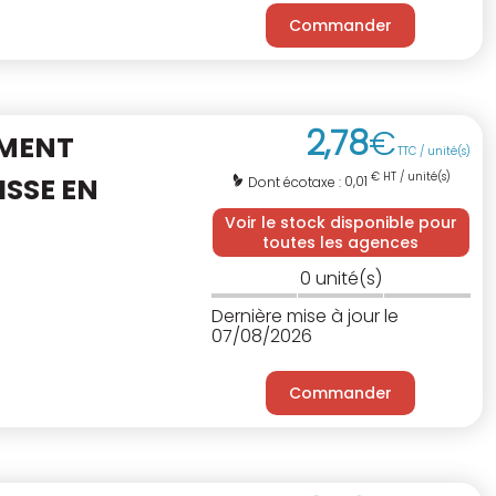
Commander
2
,
78
€
EMENT
TTC / unité(s)
€ HT / unité(s)
ISSE EN
0,01
Dont écotaxe :
Voir le stock disponible pour
toutes les agences
0
unité(s)
Dernière mise à jour le
07/08/2026
Commander