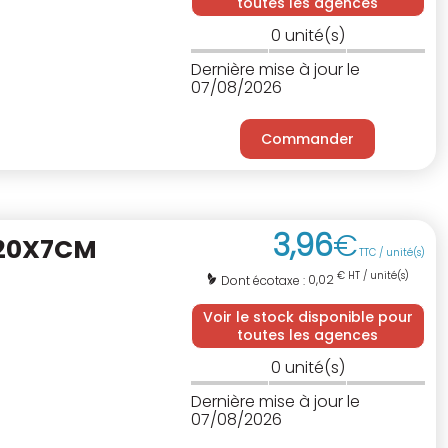
toutes les agences
0
unité(s)
Dernière mise à jour le
07/08/2026
Commander
3
,
96
€
X20X7CM
TTC / unité(s)
€ HT / unité(s)
0,02
Dont écotaxe :
Voir le stock disponible pour
toutes les agences
0
unité(s)
Dernière mise à jour le
07/08/2026