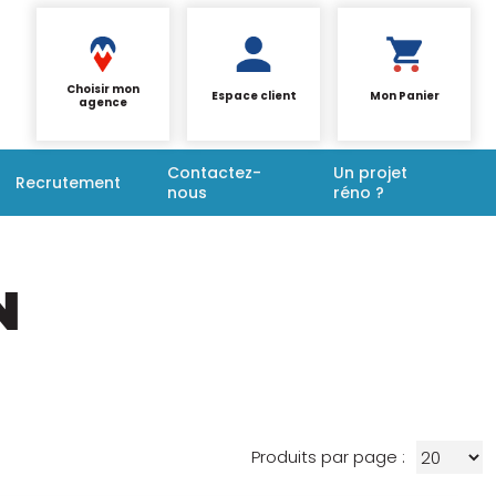
Choisir mon
Espace client
Mon Panier
agence
Contactez-
Un projet
Recrutement
nous
réno ?
N
Produits par page :