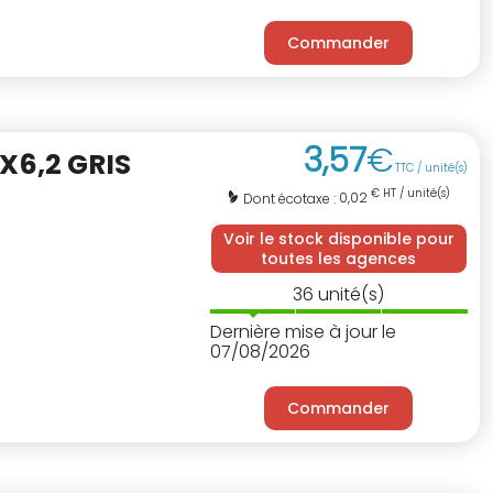
Commander
3
,
57
€
6,2 GRIS
TTC / unité(s)
€ HT / unité(s)
0,02
Dont écotaxe :
Voir le stock disponible pour
toutes les agences
36
unité(s)
Dernière mise à jour le
07/08/2026
Commander