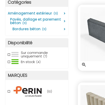
Catégories
aménagement extérieur
(11)
pavés, dallage et parement
béton
(11)
bordures béton
(11)
Disponibilité
Sur commande
uniquement
(7)
En stock
(4)
MARQUES
(10)