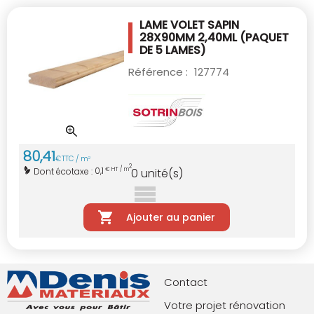
LAME VOLET SAPIN
28X90MM 2,40ML
(PAQUET
DE 5 LAMES)
Référence :
127774
80
,
41
€
TTC / m
2
2
0,1
Dont écotaxe :
€ HT / m
0
unité(s)
Ajouter au panier
Contact
Votre projet rénovation