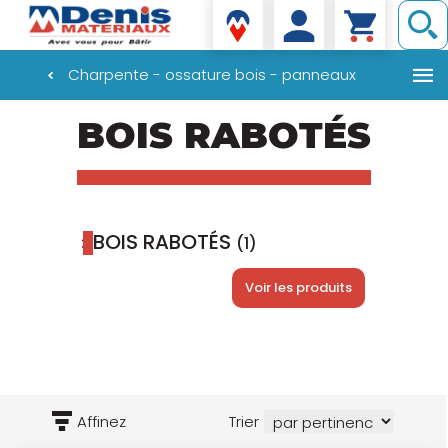
Denis matériaux
Charpente - ossature bois - panneaux
Aller
BOIS RABOTÉS
au
contenu
principal
BOIS RABOTÉS
(1)
Voir les produits
Affinez
Trier